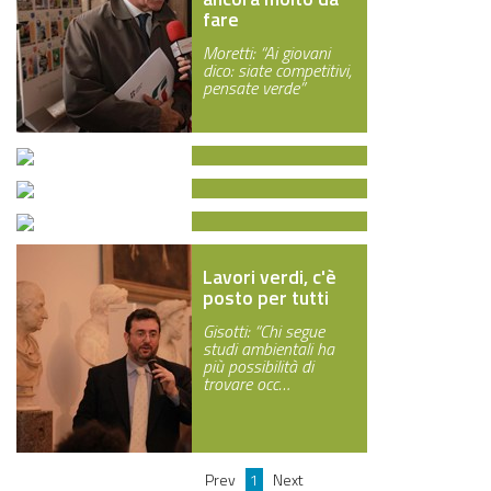
intraprendere
aziende che lavorano
fare
nel settore
Moretti: “Ai giovani
dico: siate competitivi,
pensate verde”
L'esigenza
assoluta di fare
Cosa puoi fare
meglio con meno
per la tua città?
Sole, energia
Frey: “Bisogna
inesauribile
Un bando europeo per
investire nella crescita
Lavori verdi, c'è
progetti innovativi
e nell’equità”
posto per tutti
In Africa del Nord il
riservato ai giovani
progetto Desertec, un
under 30…
Gisotti: “Chi segue
grande parco di
studi ambientali ha
rinnovabil…
più possibilità di
trovare occ…
Prev
1
Next