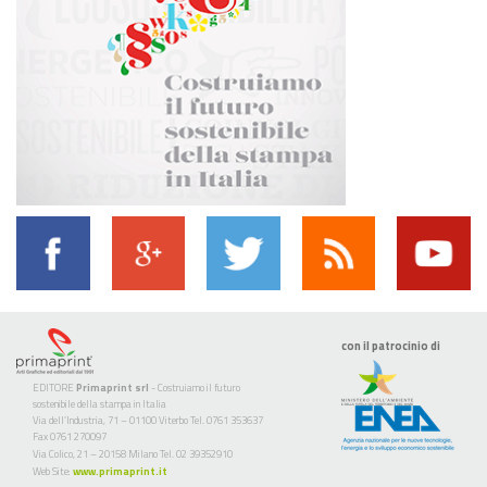
con il patrocinio di
EDITORE
Primaprint srl
- Costruiamo il futuro
sostenibile della stampa in Italia
Via dell’Industria, 71 – 01100 Viterbo Tel. 0761 353637
Fax 0761 270097
Via Colico, 21 – 20158 Milano Tel. 02 39352910
Web Site:
www.primaprint.it