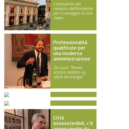
err…
L’intervento del
ottimi gli interventi dei
GREEN TECH
ministro dell’Ambiente
relator…
per il convegno di Eco-
news
GLOCAL
ECO-EVENTI
Professionalità
ECOINCENTRIAMOCI
qualificate per
una moderna
amministrazione
De Luca: “Roma
ancora indietro su
rifiuti ed energia”
Ambiente, molte
sfide per un
Rinnovabili
futuro sostenibile
potenziale da
Città
sviluppare
Clima, economia,
ecosostenibili, c'è
energia: le strade da
ancora molto da
In Alto Adige 465 le