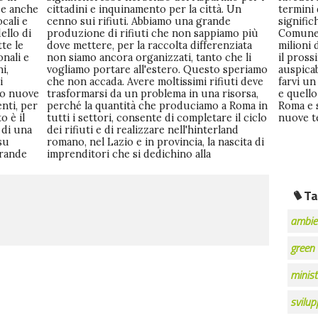
 e anche
ittà. Un
ologie,
ocali e
rande
ca del
ello di
amo più
ine di
te le
ziata
o: se
nali e
che li
arebbe
i,
mo
 a
i
e
o
no nuove
risorsa,
fare per
nti, per
 Roma in
re delle
o è il
 ciclo
nuove t
 di una
terland
su
 di
grande
 alla
Ta
ambie
green
minist
svilup