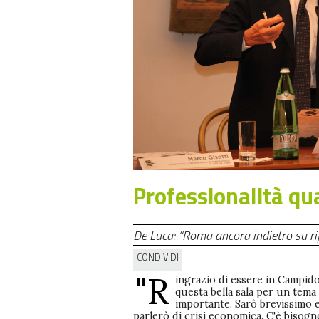
Professionalità qu
De Luca: “Roma ancora indietro su rif
CONDIVIDI
"R
ingrazio di essere in Campido
d'Italia e forse d'Europa, quindi pens
trasformazione dei rifiuti. Questo è i
questa bella sala per un tema
piano di efficienza edilizia, an
di nuovo paradiso economico, d
importante. Sarò brevissimo 
territorio già esistente, che cos
professionalità. Un cenno sull'energia
parlerò di crisi economica. C'è bisogn
significherebbe nel senso del risparmio p
Rivedere l'illuminazione pubblica di Rom