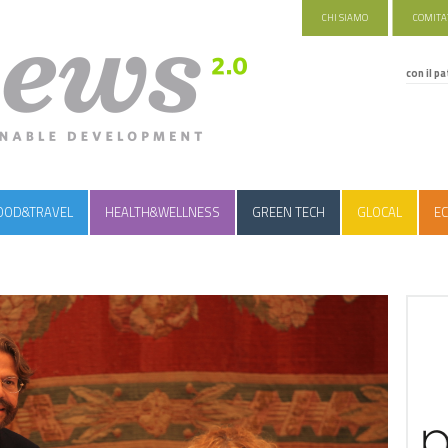
CHI SIAMO
COMITAT
con il pa
OOD&TRAVEL
HEALTH&WELLNESS
GREEN TECH
GLOCAL
EC