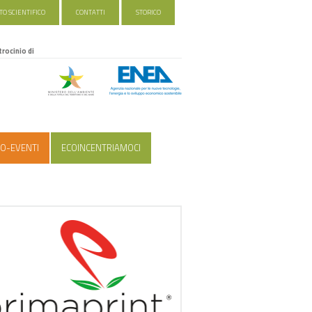
O SCIENTIFICO
CONTATTI
STORICO
trocinio di
O-EVENTI
ECOINCENTRIAMOCI