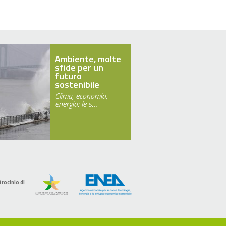
Ambiente, molte
sfide per un
futuro
sostenibile
Clima, economia,
energia: le s…
trocinio di