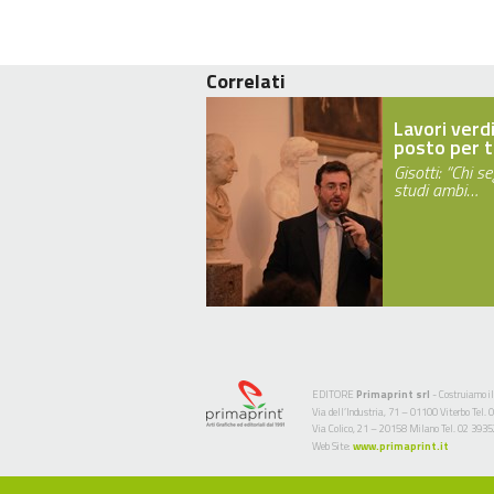
Correlati
Lavori verdi
posto per t
Gisotti: “Chi s
studi ambi…
EDITORE
Primaprint srl
- Costruiamo il
Via dell’Industria, 71 – 01100 Viterbo Te
Via Colico, 21 – 20158 Milano Tel. 02 393
Web Site:
www.primaprint.it