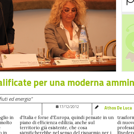
alificate per una moderna ammin
iuti ed energia”
17/12/2012
Athos De Luca
glio in
ate in un
l modello
 molto
che sul
i nuove
e
a
.
o in
er i
a in