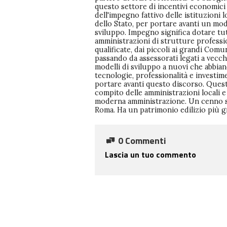
questo settore di incentivi economici
cittadini e inquinamento per la c
termini di risparmio e nuove tecn
dell'impegno fattivo delle istituzioni l
cenno sui rifiuti. Abbiamo una g
significherebbe risparmiare sulla politi
dello Stato, per portare avanti un mod
produzione di rifiuti che non sappi
Comune di Roma e Roma Capitale, dec
sviluppo. Impegno significa dotare tut
dove mettere, per la raccolta differen
milioni di euro. Concludo con un auguri
amministrazioni di strutture professio
non siamo ancora organizzati, tanto 
il prossimo anno sarete ospiti, s
qualificate, dai piccoli ai grandi Comun
vogliamo portare all'estero. Questo speria
auspicabile che un assessore possa venire
passando da assessorati legati a vecch
che non accada. Avere moltissimi rifiuti dev
farvi un resoconto di quello che è stato fatt
modelli di sviluppo a nuovi che abbia
trasformarsi da un problema in una 
e quello che concretamente si deve 
tecnologie, professionalità e investime
perché la quantità che produciamo a
Roma e si farà quale grande contenito
portare avanti questo discorso. Quest
tutti i settori, consente di completare il
compito delle amministrazioni locali e
dei rifiuti e di realizzare nell'hin
moderna amministrazione. Un cenno 
romano, nel Lazio e in provincia, la nascita
Roma. Ha un patrimonio edilizio più 
imprenditori che si dedichino
0 Commenti
Lascia un tuo commento