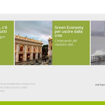
, c'è
Green Economy
utti
per uscire dalla
crisi
egue
L’intervento del
ministro dell…
 futuro sostenibile della stampa in Italia
con il pa
l. 0761 353637 Fax 0761 270097
52910