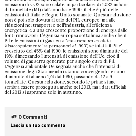
emissioni di CO2 sono calate, in particolare, di 1.082 milioni
di tonnellate (Mt) dall'anno base 1990, il che è più delle
emissioni di Italia e Regno Unito sommate. Questa riduzione
non è poi solo dovuta al calo del PIL europeo, ma alle
riduzioni nei trasporti e nell'industria, all’efficienza
energetica e a una crescente proporzione di energia dalle
fonti rinnovabili. L’Agenzia europea sottolinea anche che il
Pil e le emissioni di gas serra "
mostrano un assoluto
'disaccoppiamento' se paragonati al 1990
", se infatti il Pil e'
cresciuto del 45% dal 1990, le emissioni sono diminuite del
19%, dimezzando l'intensità di emissione dell'Ue, cioè il
volume di gas serra generato per singolo euro di Pil.
L'Agenzia ambientale Ue segnala anche che l’intensità di
emissione degli Stati membri stanno convergendo, e sono
diminuite di almeno 1/4 dal 1990, passando da 12 a 9
tonnellate. Questa riduzione, secondo le prime stime,
sembra essere proseguita anche nel 2013, ma i dati ufficiali
del 2013 si sapranno solo in autunno.
0 Commenti
Lascia un tuo commento