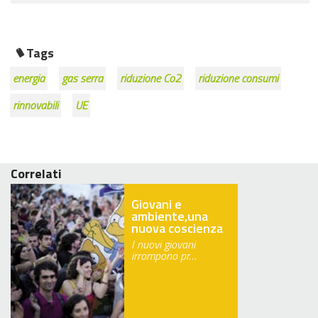
Tags
energia
gas serra
riduzione Co2
riduzione consumi
rinnovabili
UE
Correlati
Giovani e
ambiente,una
nuova coscienza
I nuovi giovani
irrompono pr…