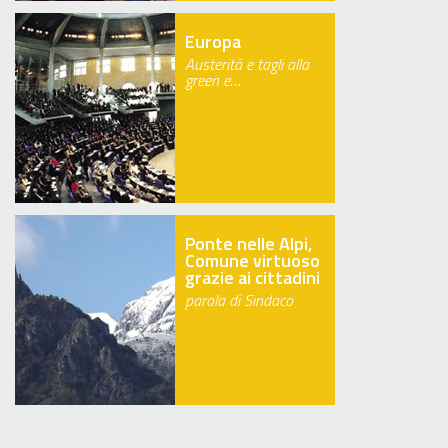
Europa
Austerità e tagli alla
green e…
Ponte nelle Alpi,
Comune virtuoso
grazie ai cittadini
parola di Sindaco