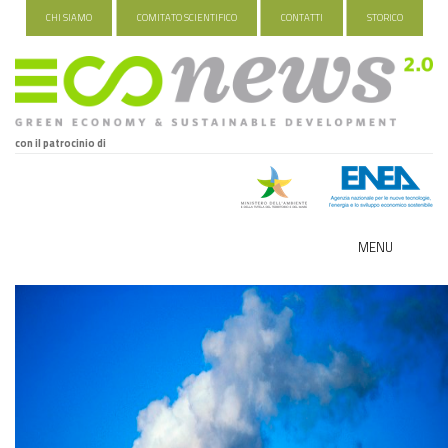
CHI SIAMO
COMITATO SCIENTIFICO
CONTATTI
STORICO
con il patrocinio di
MENU
ECO-NOMY
INDUSTRIA VERDE
FOOD&TRAVEL
HEALTH&WELLNESS