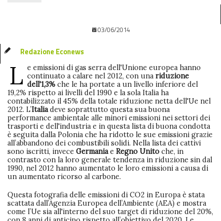
03/06/2014
Redazione Econews
L
e emissioni di gas serra dell'Unione europea hanno
continuato a calare nel 2012, con una
riduzione
dell'1,3%
che le ha portate a un livello inferiore del
19,2% rispetto ai livelli del 1990 e la sola Italia ha
contabilizzato il 45% della totale riduzione netta dell'Ue nel
2012. L’
Italia
deve soprattutto questa sua buona
performance ambientale alle minori emissioni nei settori dei
trasporti e dell'industria e in questa lista di buona condotta
è seguita dalla Polonia che ha ridotto le sue emissioni grazie
all’abbandono dei combustibili solidi. Nella lista dei cattivi
sono iscritti, invece
Germania
e
Regno Unito
che, in
contrasto con la loro generale tendenza in riduzione sin dal
1990, nel 2012 hanno aumentato le loro emissioni a causa di
un aumentato ricorso al carbone.
Questa fotografia delle emissioni di CO2 in Europa è stata
scattata dall’Agenzia Europea dell’Ambiente (AEA) e mostra
come l’Ue sia all'interno del suo target di riduzione del 20%,
con 8 anni di anticipo rispetto all’obiettivo del 2020. Le