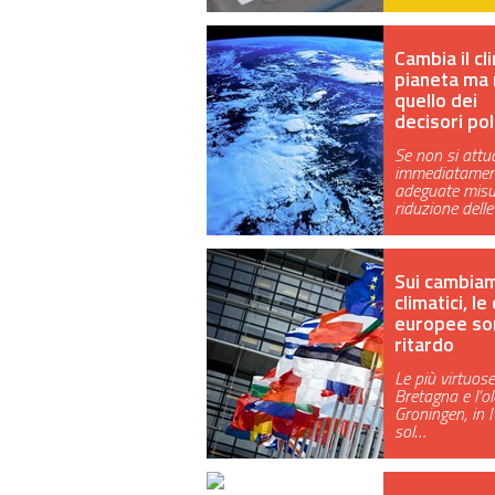
Cambia il cl
pianeta ma
quello dei
decisori poli
Se non si att
immediatamen
adeguate misu
riduzione dell
Sui cambia
climatici, le 
europee so
ritardo
Le più virtuos
Bretagna e l’o
Groningen, in I
sol…