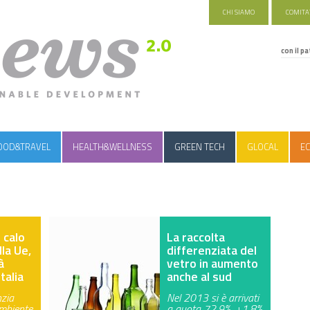
CHI SIAMO
COMITAT
con il pa
OOD&TRAVEL
HEALTH&WELLNESS
GREEN TECH
GLOCAL
EC
 calo
La raccolta
la Ue,
differenziata del
à
vetro in aumento
talia
anche al sud
nzia
Nel 2013 si è arrivati
Ambiente
a quota 72,9%, +1,8%