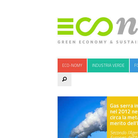
ECO-NOMY
INDUSTRIA VERDE
F
Gas serra in
nel 2012 nel
circa la met
merito dell’I
Secondo l’Age
Europea dell’