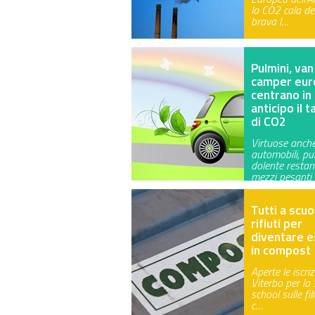
la CO2 cala del
brava l…
Pulmini, van
camper eur
centrano in
anticipo il 
di CO2
Virtuose anche
automobili, pu
dolente restan
mezzi pesanti
Tutti a scuo
rifiuti per
diventare e
in compost
Aperte le iscriz
Viterbo per l
school sulle fil
c…