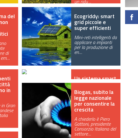
un ridu…
ima del
Ecogriddy: smart
 non
grid piccole e
super efficienti
tici
Mini-reti intelligenti da
applicare a impianti
uano
per la produzione di
te
en…
re di
e em…
menti
Un sistema smart
città
per ridurre il
no in
consumo
Biogas, subito la
dell’acqua in
legge nazionale
agricoltura
per consentire la
e in Gran
crescita
landese
Il progetto, vincitore
talia
del bando Linfas
A chiederlo è Piero
sull'agricoltura
Gattoni, presidente
sostenibile l…
Consorzio Italiano del
settore…