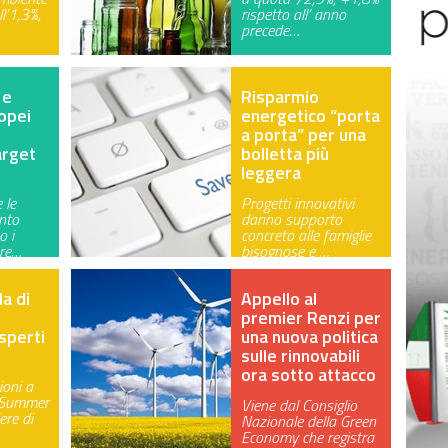
l’1,3%,
rispetto all’ anno
precede…
 e
Risparmio
opei
energetico “porta
a porta” per una
target
bolletta più
leggera
 le
Progetti innovativi
nto
danno supporto
o i
concreto alle famiglie
 re…
bisognose e …
la di
Appello al
premier Renzi per
sperti
una nuova politica
sulle rinnovabili
ora sotto attacco
ioni a
a Summer
Viene dal Consiglio
iere di
Nazionale della Green
Economy che registra