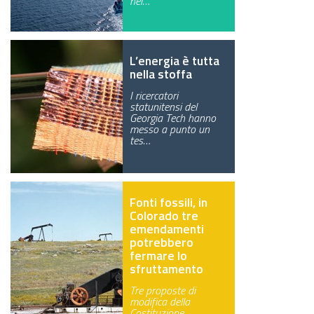
nei…
GREEN TECH
GLOCAL
L’energia è tutta
nella stoffa
ECO-EVENTI
I ricercatori
statunitensi del
ECOINCENTRIAMOCI
Georgia Tech hanno
messo a punto un
tes…
Fonti fossili, in
Colorado tre
emendamenti
potrebbero
fermare lo
sfruttamento
Tre proposte di
modifica della
Costituzione