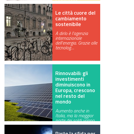
introducono limiti di
dist…
Le città cuore del
cambiamento
sostenibile
A dirlo è l’agenzia
internazionale
dell’energia. Grazie alle
tecnolog…
Rinnovabili: gli
investimenti
diminuiscono in
Europa, crescono
nel resto del
mondo
Aumento anche in
Italia, ma la maggior
parte dei soldi vanno
all’ester…
Parte la sfida per