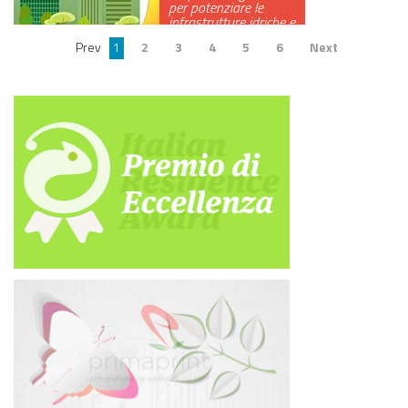
per potenziare le
infrastrutture idriche e
una VI…
Prev
1
2
3
4
5
6
Next