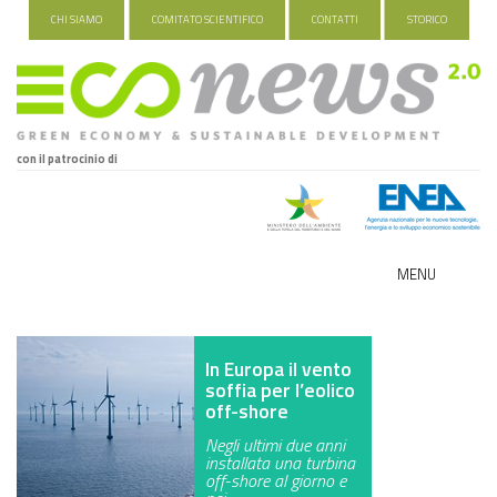
CHI SIAMO
COMITATO SCIENTIFICO
CONTATTI
STORICO
con il patrocinio di
MENU
ECO-NOMY
In Europa il vento
INDUSTRIA VERDE
soffia per l’eolico
off-shore
FOOD&TRAVEL
Negli ultimi due anni
installata una turbina
HEALTH&WELLNESS
off-shore al giorno e