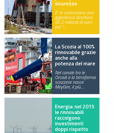
sicurezza
E’ in costruzione una
gigantesca struttura
da 2 miliardi di euro
per “…
La Scozia al 100%
rinnovabile grazie
anche alla
potenza del mare
Nel canale tra le
Orcadi e la terraferma
scozzese nasce
MeyGen, il più…
Energia: nel 2015
le rinnovabili
raccolgono
investimenti
doppi rispetto