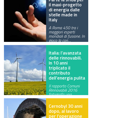
il maxi-progetto
di energia dalle
stelle made in
Italy
A Roma 450 tra i
maggiori esperti
mondiali di fusione. In
gioco la con…
Italia: l’avanzata
delle rinnovabili.
In 10 anni
triplicato il
contributo
dell’energia pulita
Il rapporto Comuni
Rinnovabili 2016
fotografa una
costante crescita de…
Cernobyl 30 anni
dopo, al lavoro
per l’operazione