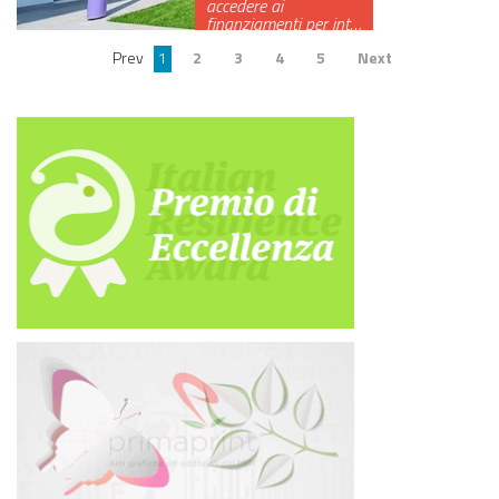
accedere ai
finanziamenti per int…
Prev
1
2
3
4
5
Next