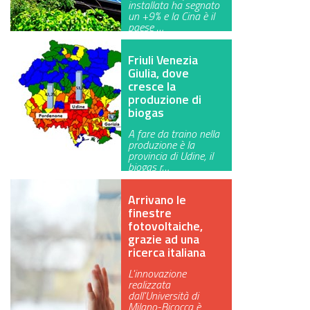
installata ha segnato
un +9% e la Cina è il
GREEN TECH
paese …
GLOCAL
Friuli Venezia
Giulia, dove
ECO-EVENTI
cresce la
produzione di
ECOINCENTRIAMOCI
biogas
A fare da traino nella
produzione è la
provincia di Udine, il
biogas r…
Arrivano le
finestre
fotovoltaiche,
grazie ad una
ricerca italiana
L'innovazione
realizzata
dall'Università di
Milano-Bicocca è