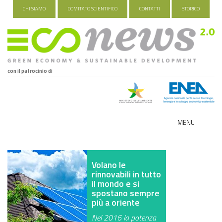
CHI SIAMO
COMITATO SCIENTIFICO
CONTATTI
STORICO
con il patrocinio di
MENU
ECO-NOMY
Volano le
INDUSTRIA VERDE
rinnovabili in tutto
il mondo e si
FOOD&TRAVEL
spostano sempre
più a oriente
HEALTH&WELLNESS
Nel 2016 la potenza