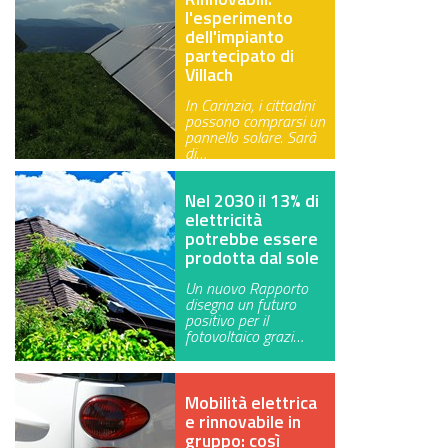
l'esperimento
dell'impianto
partecipato di
Villach
In Carinzia, i cittadini
possono comprarsi un
pannello solare. Sarà
di…
Nel 2030 il 13% di
elettricità
potrebbe essere
prodotta dal sole
Un nuovo Rapporto
disegna un futuro
positivo per il
fotovoltaico grazi…
Mobilità elettrica
e rinnovabile in
gruppo: così