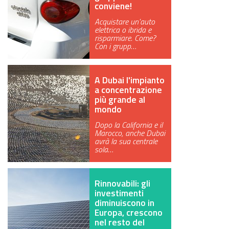
conviene!
Acquistare un'auto
elettrica o ibrida e
risparmiare. Come?
Con i grupp…
A Dubai l'impianto
a concentrazione
più grande al
mondo
Dopo la California e il
Marocco, anche Dubai
avrà la sua centrale
sola…
Rinnovabili: gli
investimenti
diminuiscono in
Europa, crescono
nel resto del