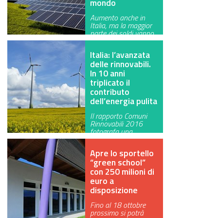
mondo
Aumento anche in
Italia, ma la maggior
parte dei soldi vanno
all’ester…
Italia: l’avanzata
delle rinnovabili.
In 10 anni
triplicato il
contributo
dell’energia pulita
Il rapporto Comuni
Rinnovabili 2016
fotografa una
costante crescita de…
Apre lo sportello
“green school”
con 250 milioni di
euro a
disposizione
Fino al 18 ottobre
prossimo si potrà