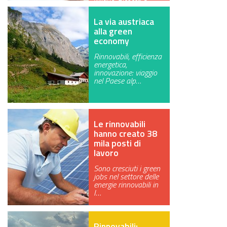
pronta pe…
La via austriaca
alla green
economy
Rinnovabili, efficienza
energetica,
innovazione: viaggio
nel Paese alp…
Le rinnovabili
hanno creato 38
mila posti di
lavoro
Sono cresciuti i green
jobs nel settore delle
energie rinnovabili in
I…
Rinnovabili: