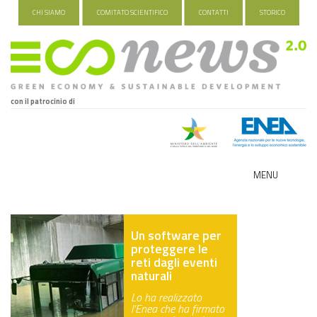
CHI SIAMO
COMITATO SCIENTIFICO
CONTATTI
STORICO
con il patrocinio di
MENU
ECO-NOMY
Un software per
INDUSTRIA VERDE
proteggere le
reti dagli eventi
FOOD&TRAVEL
naturali
Lo ha realizzato
HEALTH&WELLNESS
l’Enea che ha firmato