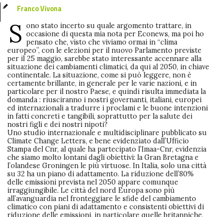
Franco Vivona
S
ono stato incerto su quale argomento trattare, in
occasione di questa mia nota per Econews, ma poi ho
pensato che, visto che viviamo ormai in “clima
europeo”, con le elezioni per il nuovo Parlamento previste
per il 25 maggio, sarebbe stato interessante accennare alla
situazione dei cambiamenti climatici, da qui al 2050, in chiave
continentale. La situazione, come si può leggere, non è
certamente brillante, in generale per le varie nazioni, e in
particolare per il nostro Paese, e quindi risulta immediata la
domanda : riusciranno i nostri governanti, italiani, europei
ed internazionali a tradurre i proclami e le buone intenzioni
in fatti concreti e tangibili, soprattutto per la salute dei
nostri figli e dei nostri nipoti?
Uno studio internazionale e multidisciplinare pubblicato su
Climate Change Letters, e bene evidenziato dall’Ufficio
Stampa del Cnr, al quale ha partecipato l’Imaa-Cnr, evidenzia
che siamo molto lontani dagli obiettivi: la Gran Bretagna e
l’olandese Groningen le più virtuose. In Italia, solo una città
su 32 ha un piano di adattamento. La riduzione dell’80%
delle emissioni prevista nel 2050 appare comunque
irraggiungibile. Le città del nord Europa sono più
all’avanguardia nel fronteggiare le sfide del cambiamento
climatico con piani di adattamento e consistenti obiettivi di
riduzione delle emissioni, in particolare quelle britanniche,