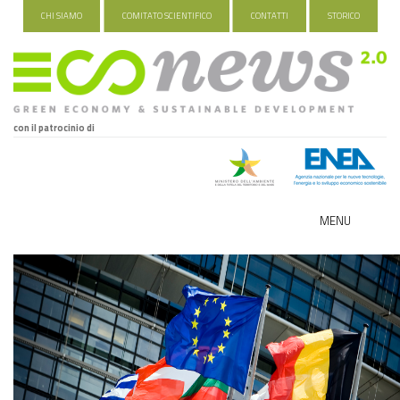
CHI SIAMO
COMITATO SCIENTIFICO
CONTATTI
STORICO
con il patrocinio di
MENU
ECO-NOMY
INDUSTRIA VERDE
FOOD&TRAVEL
HEALTH&WELLNESS