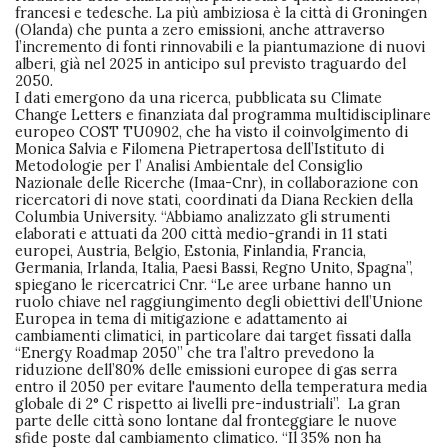
francesi e tedesche. La più ambiziosa è la città di Groningen
(Olanda) che punta a zero emissioni, anche attraverso
l’incremento di fonti rinnovabili e la piantumazione di nuovi
alberi, già nel 2025 in anticipo sul previsto traguardo del
2050.
I dati emergono da una ricerca, pubblicata su Climate
Change Letters e finanziata dal programma multidisciplinare
europeo COST TU0902, che ha visto il coinvolgimento di
Monica Salvia e Filomena Pietrapertosa dell’Istituto di
Metodologie per l’ Analisi Ambientale del Consiglio
Nazionale delle Ricerche (Imaa-Cnr), in collaborazione con
ricercatori di nove stati, coordinati da Diana Reckien della
Columbia University. “Abbiamo analizzato gli strumenti
elaborati e attuati da 200 città medio-grandi in 11 stati
europei, Austria, Belgio, Estonia, Finlandia, Francia,
Germania, Irlanda, Italia, Paesi Bassi, Regno Unito, Spagna”,
spiegano le ricercatrici Cnr. “Le aree urbane hanno un
ruolo chiave nel raggiungimento degli obiettivi dell’Unione
Europea in tema di mitigazione e adattamento ai
cambiamenti climatici, in particolare dai target fissati dalla
“Energy Roadmap 2050” che tra l’altro prevedono la
riduzione dell’80% delle emissioni europee di gas serra
entro il 2050 per evitare l'aumento della temperatura media
globale di 2° C rispetto ai livelli pre-industriali”. La gran
parte delle città sono lontane dal fronteggiare le nuove
sfide poste dal cambiamento climatico. “Il 35% non ha