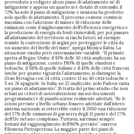
provveduto a redigere alcun piano di adattamento né di
mitigazione e appena un quarto si è dotato di entrambi, il
72% ha solo il piano di mitigazione e nessuna ha prodotto
solo quello di adattamento. Il percorso comune comincia
insomma con l’adozione di misure di riduzione delle
emissioni, come il miglioramento dell'efficienza energetica e
la produzione di energia da fonti rinnovabili, per poi passare
all’adattamento del territorio ai rischi futuri, ad esempio
tramite la costruzione di argini per proteggere le città da
un aumento del livello del mare”, spiega Monica Salvia. La
situazione risulta però estremamente variabile. “Il primato
spetta al Regno Unito: il 93% delle 30 città analizzate ha un
piano di mitigazione, contro l'80% di quelle olandesi e
tedesche, il 56% di quelle italiane e il 43% delle città francesi.
Anche per quanto riguarda l’adattamento, si distingue la
Gran Bretagna con 24 città, contro 13 su 40 città tedesche e
5 su 26 spagnole. In Italia, su 32 analizzate, solo Padova vanta
un piano di adattamento”. Si tratta del primo studio che non
si basi su criteri di autovalutazione ma sui documenti
programmatici e di pianificazione realmente adottati. “Se le
azioni previste a livello urbano fossero adottate dall’intero
sistema nazionale si otterrebbe entro il 2050 una riduzione
del 37% delle emissioni di gas serra degli 11 paesi e del 27%
dell'Ue nel suo complesso. Tuttavia, saremmo sempre
lontani dal raggiungimento dell'80% previsto”, osserva
Filomena Pietrapertosa. La maggior parte dei piani di