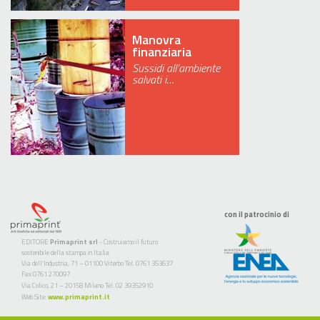
Manovra
finanziaria
Sussidi all’ambiente
salvati i…
con il patrocinio di
EDITORE
Primaprint srl
- Costruiamo il futuro
sostenibile della stampa in Italia
Via dell’Industria, 71 – 01100 Viterbo Tel. 0761 353637
Fax 0761 270097
Via Colico, 21 – 20158 Milano Tel. 02 39352910
Web Site:
www.primaprint.it