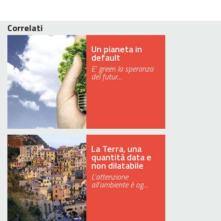
Correlati
Un pianeta in
default
E' green la speranza
del futur…
La Terra, una
quantità data e
non dilatabile
L'attenzione
all'ambiente è og…