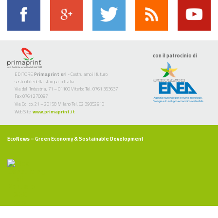
con il patrocinio di
EDITORE
Primaprint srl
- Costruiamo il futuro
sostenibile della stampa in Italia
Via dell’Industria, 71 – 01100 Viterbo Tel. 0761 353637
Fax 0761 270097
Via Colico, 21 – 20158 Milano Tel. 02 39352910
Web Site:
www.primaprint.it
EcoNews
– Green Economy & Sostainable Development