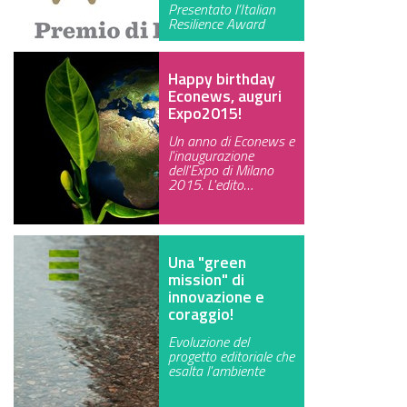
Presentato l’Italian
GREEN TECH
Resilience Award
GLOCAL
Happy birthday
Econews, auguri
ECO-EVENTI
Expo2015!
Un anno di Econews e
ECOINCENTRIAMOCI
l'inaugurazione
dell'Expo di Milano
2015. L'edito…
Una "green
mission" di
innovazione e
coraggio!
Evoluzione del
progetto editoriale che
esalta l'ambiente