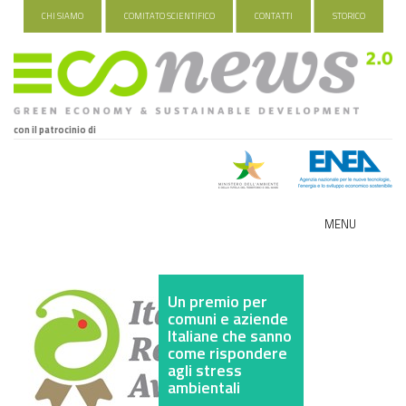
CHI SIAMO
COMITATO SCIENTIFICO
CONTATTI
STORICO
con il patrocinio di
MENU
ECO-NOMY
Un premio per
INDUSTRIA VERDE
comuni e aziende
Italiane che sanno
FOOD&TRAVEL
come rispondere
agli stress
ambientali
HEALTH&WELLNESS