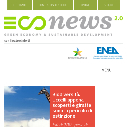
CHI SIAMO
COMITATO SCIENTIFICO
CONTATTI
STORICO
con il patrocinio di
MENU
ECO-NOMY
Biodiversità.
INDUSTRIA VERDE
Uccelli appena
scoperti e giraffe
FOOD&TRAVEL
sono in pericolo di
estinzione
HEALTH&WELLNESS
Più di 700 specie di