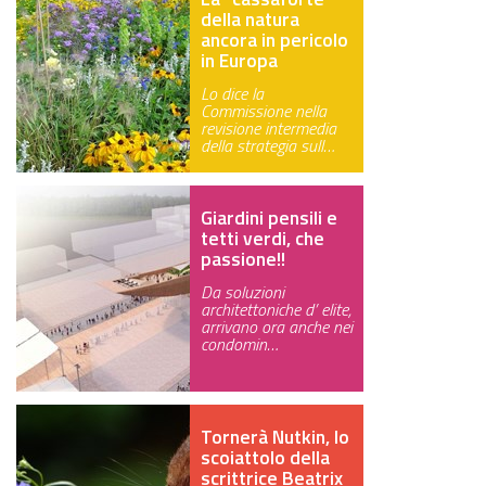
della natura
ancora in pericolo
in Europa
Lo dice la
Commissione nella
revisione intermedia
della strategia sull…
Giardini pensili e
tetti verdi, che
passione!!
Da soluzioni
architettoniche d’ elite,
arrivano ora anche nei
condomin…
Tornerà Nutkin, lo
scoiattolo della
scrittrice Beatrix