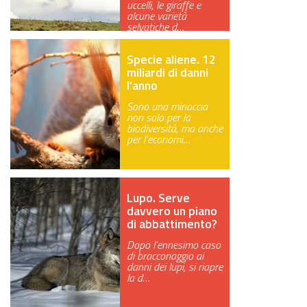
uccelli, le giraffe e
alcune varietà
GREEN TECH
selvatiche d…
GLOCAL
Specie aliene. 12
miliardi di danni
ECO-EVENTI
l'anno
Sono una minaccia
ECOINCENTRIAMOCI
non solo per la
biodiversità, ma anche
per l'economi…
Lupo. Serve
davvero un piano
di abbattimento?
Dopo l'ennesimo caso
di bracconaggio ai
danni dei lupi, si riapre
la d…