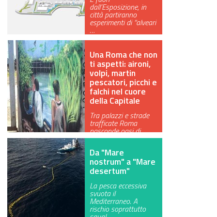
dall’Esposizione, in
città partiranno
esperimenti di “alveari
…
Una Roma che non
ti aspetti: aironi,
volpi, martin
pescatori, picchi e
falchi nel cuore
della Capitale
Tra palazzi e strade
trafficate Roma
nasconde oasi di
biodiversità. In…
Da "Mare
nostrum" a "Mare
desertum"
La pesca eccessiva
svuota il
Mediterraneo. A
rischio soprattutto
squal…