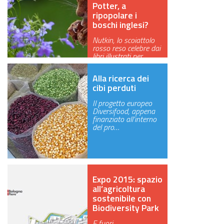
Potter, a
ripopolare i
boschi inglesi?
Nutkin, lo scoiattolo
rosso reso celebre dai
libri illustrati per
bamb…
Alla ricerca dei
cibi perduti
Il progetto europeo
Diversifood, appena
finanziato all’interno
del pro…
Expo 2015: spazio
all’agricoltura
sostenibile con
Biodiversity Park
E fuori