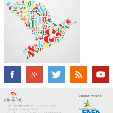
con il patrocinio di
EDITORE
Primaprint srl
- Costruiamo il futuro
sostenibile della stampa in Italia