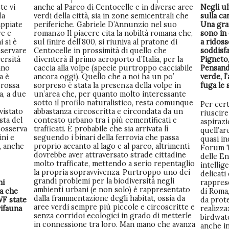
te vi
anche al Parco di Centocelle e in diverse aree
Negli ul
da
verdi della città, sia in zone semicentrali che
sulla ca
appiate
periferiche. Gabriele D’Annunzio nel suo
Una gran
re e
romanzo Il piacere cita la nobiltà romana che,
sono in 
i si è
sul finire dell’800, si riuniva al pratone di
a ridos
sservare
Centocelle in prossimità di quello che
soddisfa
ersità
diventerà il primo aeroporto d’Italia, per la
Pigneto
nno
caccia alla volpe (specie purtroppo cacciabile
Pensando
a è
ancora oggi). Quello che a noi ha un po’
verde, l
 rossa
sorpreso è stata la presenza della volpe in
fuga le 
a, a due
un’area che, per quanto molto interessante
sotto il profilo naturalistico, resta comunque
Per cert
vistato
abbastanza circoscritta e circondata da un
riuscire
sta del
contesto urbano tra i più cementificati e
aspirazi
 osserva
trafficati. È probabile che sia arrivata lì
quell’ar
ini e
seguendo i binari della ferrovia che passa
quasi in
i, anche
proprio accanto al lago e al parco, altrimenti
Forum T
dovrebbe aver attraversato strade cittadine
delle E
molto trafficate, mettendo a serio repentaglio
intellig
la propria sopravvivenza. Purtroppo uno dei
delicati
grandi problemi per la biodiversità negli
ni
rapprese
ambienti urbani (e non solo) è rappresentato
a che
di Roma,
dalla frammentazione degli habitat, ossia da
WF state
da prote
aree verdi sempre più piccole e circoscritte e
vifauna
realizza
senza corridoi ecologici in grado di metterle
birdwatc
in connessione tra loro. Man mano che avanza
anche in