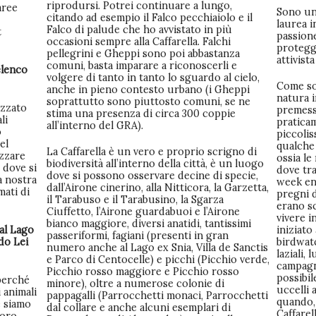
riprodursi. Potrei continuare a lungo,
 aree
Sono un 
citando ad esempio il Falco pecchiaiolo e il
laurea i
Falco di palude che ho avvistato in più
t
passione
occasioni sempre alla Caffarella. Falchi
protegg
pellegrini e Gheppi sono poi abbastanza
attivis
comuni, basta imparare a riconoscerli e
elenco
volgere di tanto in tanto lo sguardo al cielo,
Come so
anche in pieno contesto urbano (i Gheppi
natura i
soprattutto sono piuttosto comuni, se ne
izzato
premess
stima una presenza di circa 300 coppie
li
praticam
all’interno del GRA).
o
piccolis
el
qualche 
La Caffarella è un vero e proprio scrigno di
izzare
ossia le
biodiversità all’interno della città, è un luogo
dove si
dove tr
dove si possono osservare decine di specie,
a nostra
week en
dall’Airone cinerino, alla Nitticora, la Garzetta,
mati di
pregni d
il Tarabuso e il Tarabusino, la Sgarza
erano sc
Ciuffetto, l’Airone guardabuoi e l’Airone
vivere 
bianco maggiore, diversi anatidi, tantissimi
al Lago
iniziato
passeriformi, fagiani (presenti in gran
do Lei
birdwat
numero anche al Lago ex Snia, Villa de Sanctis
laziali,
e Parco di Centocelle) e picchi (Picchio verde,
campagn
Picchio rosso maggiore e Picchio rosso
possibil
 perché
minore), oltre a numerose colonie di
uccelli 
 animali
pappagalli (Parrocchetti monaci, Parrocchetti
quando, 
é siamo
dal collare e anche alcuni esemplari di
Caffarel