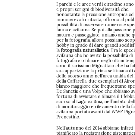
I parchi e le aree verdi cittadine sono 
e propri scrigni di biodiversità che,
nonostante la pressione antropica ed
innumerevoli criticità, offrono al pubb
possibilità di osservare numerose spe
fauna e avifauna. Se poi alla passione 
natura e passeggiate, uniamo anche q
per la fotografia, allora possiamo sco
hobby in grado di dare grandi soddisf
la
fotografia naturalistica
. Tra le speci
avifauna che ho avuto la possibilità di
fotografare o filmare negli ultimi tempi
sono il rarissimo Mignattaio che ha fat
sua apparizione la prima settimana di 
dello scorso anno nell’area umida del
della Caffarella, due esemplari di Airo
bianco maggiore che frequentano spes
De Sanctis e una Volpe che abbiamo av
fortuna di avvistare e filmare il 1 febbr
scorso al Lago ex Snia, nell’ambito dell
di monitoraggio e rilevamento della f
avifauna portata avanti dal WWF Pign
Prenestino.
Nell’autunno del 2014 abbiamo infatti
pianificato la registrazione sistematic