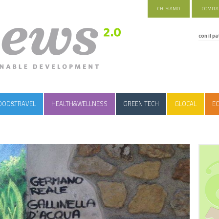
CHI SIAMO
COMITAT
con il pa
OOD&TRAVEL
HEALTH&WELLNESS
GREEN TECH
GLOCAL
EC