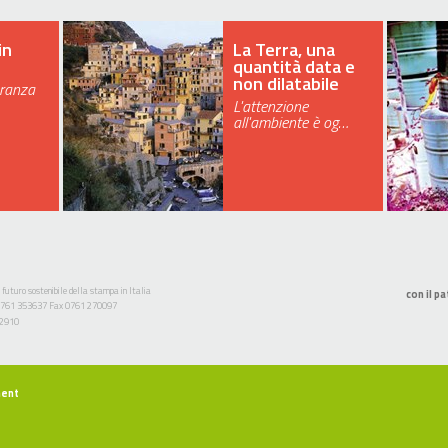
in
La Terra, una
quantità data e
non dilatabile
eranza
L'attenzione
all'ambiente è og…
 futuro sostenibile della stampa in Italia
con il pa
l. 0761 353637 Fax 0761 270097
52910
ment