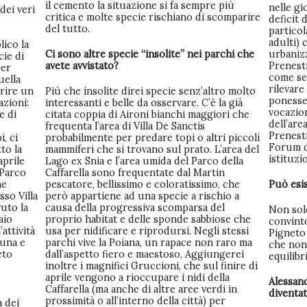
il cemento la situazione si fa sempre più
nelle gi
dei veri
critica e molte specie rischiano di scomparire
deficit 
del tutto.
particol
adulti) 
lico la
Ci sono altre specie “insolite” nei parchi che
urbaniz
cie di
avete avvistato?
Prenest
per
come sen
uella
rilevare
prire un
Più che insolite direi specie senz’altro molto
ponesser
azioni:
interessanti e belle da osservare. C’è la già
vocazio
e di
citata coppia di Aironi bianchi maggiori che
dell’are
frequenta l’area di Villa De Sanctis
Prenesti
, ci
probabilmente per predare topi o altri piccoli
Forum di
to la
mammiferi che si trovano sul prato. L’area del
istituz
aprile
Lago ex Snia e l’area umida del Parco della
 Parco
Caffarella sono frequentate dal Martin
ne
pescatore, bellissimo e coloratissimo, che
Può esi
so Villa
però appartiene ad una specie a rischio a
uto la
causa della progressiva scomparsa del
Non sol
aio
proprio habitat e delle sponde sabbiose che
convinto
’attività
usa per nidificare e riprodursi. Negli stessi
Pigneto
auna e
parchi vive la Poiana, un rapace non raro ma
che non 
eto
dall’aspetto fiero e maestoso, Aggiungerei
equilibr
inoltre i magnifici Gruccioni, che sul finire di
aprile vengono a rioccupare i nidi della
Alessan
Caffarella (ma anche di altre aree verdi in
diventat
prossimità o all’interno della città) per
a dei