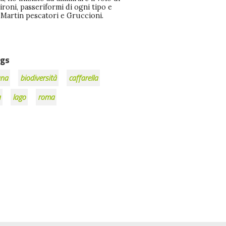
aironi, passeriformi di ogni tipo e
 Martin pescatori e Gruccioni.
gs
una
biodiversità
caffarella
a
lago
roma