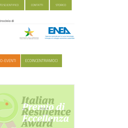
O SCIENTIFICO
CONTATTI
STORICO
trocinio di
O-EVENTI
ECOINCENTRIAMOCI