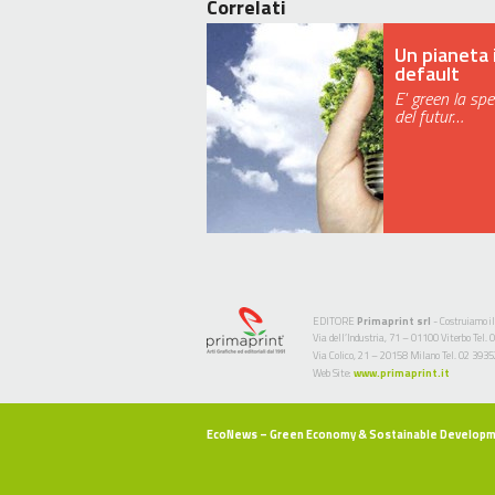
Correlati
Un pianeta 
default
E' green la sp
del futur…
EDITORE
Primaprint srl
- Costruiamo il
Via dell’Industria, 71 – 01100 Viterbo Te
Via Colico, 21 – 20158 Milano Tel. 02 393
Web Site:
www.primaprint.it
EcoNews
– Green Economy & Sostainable Develop