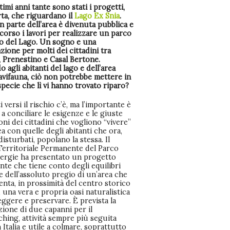
timi anni tante sono stati i progetti,
rta, che riguardano il
Lago Ex Snia
.
 parte dell’area è divenuta pubblica e
corso i lavori per realizzare un parco
so del Lago. Un sogno e una
zione per molti dei cittadini tra
, Prenestino e Casal Bertone.
 agli abitanti del lago e dell’area
’avifauna, ciò non potrebbe mettere in
specie che lì vi hanno trovato riparo?
i versi il rischio c’è, ma l’importante è
 a conciliare le esigenze e le giuste
oni dei cittadini che vogliono “vivere”
ea con quelle degli abitanti che ora,
disturbati, popolano la stessa. Il
erritoriale Permanente del Parco
nergie ha presentato un progetto
ente che tiene conto degli equilibri
 e dell’assoluto pregio di un’area che
nta, in prossimità del centro storico
 una vera e propria oasi naturalistica
ggere e preservare. È prevista la
zione di due capanni per il
hing, attività sempre più seguita
 Italia e utile a colmare, soprattutto