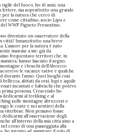
vigile del fuoco, ho 41 anni, una
n lettere, ma soprattutto una grande
 per la natura che cerco di
ere come cittadino, socio Lipu e
ta del WWF Pigneto Prenestino.
no diventato un osservatore della
n città? Innanzitutto una breve
a. L’amore per la natura è nato
ente insieme a me: già da
simo frequentavo territori che, in
maniera, hanno lasciato il segno,
 montagne e i boschi dell’Abruzzo
ascorrevo le vacanze estive e qualche
d durante l’anno. Quei luoghi così
i bellezza, abitati da orsi, lupi e aquile
enari incantati e fiabeschi che potevo
in prima persona. Crescendo ho
 a dedicarmi al trekking e al
ching sulle montagne abruzzesi o
 lungo le coste e nei sentieri della
a viterbese. Non pensavo fosse
e dedicarmi all’osservazione degli
anche all’interno della mia città sino a
nel corso di una passeggiata alla
la, ho iniziato ad ammirare il volo di