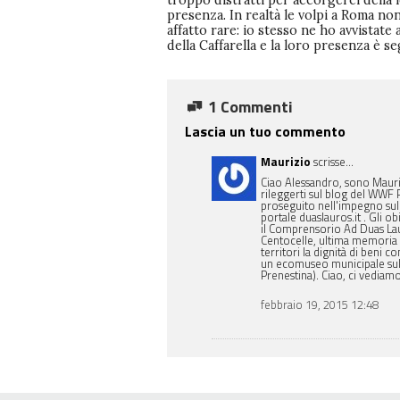
troppo distratti per accorgerci della 
presenza. In realtà le volpi a Roma no
affatto rare: io stesso ne ho avvistate 
della Caffarella e la loro presenza è s
1 Commenti
Lascia un tuo commento
Maurizio
scrisse...
Ciao Alessandro, sono Mauriz
rileggerti sul blog del WWF 
proseguito nell'impegno sul 
portale duaslauros.it . Gli o
il Comprensorio Ad Duas Lau
Centocelle, ultima memoria v
territori la dignità di beni 
un ecomuseo municipale sull
Prenestina). Ciao, ci vediam
febbraio 19, 2015 12:48