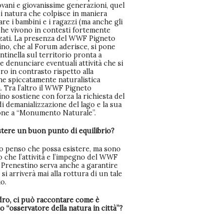
ovani e giovanissime generazioni, quel
di natura che colpisce in maniera
are i bambini e i ragazzi (ma anche gli
che vivono in contesti fortemente
zati. La presenza del WWF Pigneto
ino, che al Forum aderisce, si pone
tinella sul territorio pronta a
 e denunciare eventuali attività che si
o in contrasto rispetto alla
ne spiccatamente naturalistica
a. Tra l’altro il WWF Pigneto
no sostiene con forza la richiesta del
 demanializzazione del lago e la sua
ione a “Monumento Naturale”.
stere un buon punto di equilibrio?
o penso che possa esistere, ma sono
 che l’attività e l’impegno del WWF
 Prenestino serva anche a garantire
si arriverà mai alla rottura di un tale
io.
dro, ci può raccontare come è
o “osservatore della natura in città”?