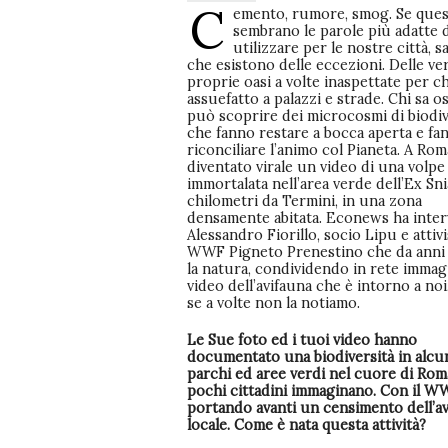
C
emento, rumore, smog. Se ques
sembrano le parole più adatte 
utilizzare per le nostre città, s
che esistono delle eccezioni. Delle ve
proprie oasi a volte inaspettate per ch
assuefatto a palazzi e strade. Chi sa o
può scoprire dei microcosmi di biodiv
che fanno restare a bocca aperta e fa
riconciliare l’animo col Pianeta. A Rom
diventato virale un video di una volpe
immortalata nell’area verde dell’Ex Sni
chilometri da Termini, in una zona
densamente abitata. Econews ha inter
Alessandro Fiorillo, socio Lipu e attivi
WWF Pigneto Prenestino che da anni
la natura, condividendo in rete immag
video dell’avifauna che è intorno a no
se a volte non la notiamo.
Le Sue foto ed i tuoi video hanno
documentato una biodiversità in alcu
parchi ed aree verdi nel cuore di Rom
pochi cittadini immaginano. Con il W
portando avanti un censimento dell’a
locale. Come è nata questa attività?