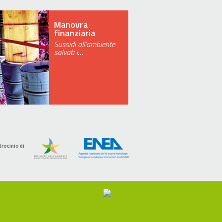
Manovra
finanziaria
Sussidi all’ambiente
salvati i…
trocinio di