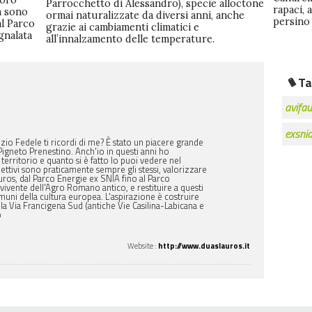
loro
Parrocchetto di Alessandro), specie alloctone
rapaci, 
n sono
ormai naturalizzate da diversi anni, anche
persino
al Parco
grazie ai cambiamenti climatici e
egnalata
all’innalzamento delle temperature.
Ta
avifa
exsni
io Fedele ti ricordi di me? È stato un piacere grande
Pigneto Prenestino. Anch'io in questi anni ho
territorio e quanto si è fatto lo puoi vedere nel
biettivi sono praticamente sempre gli stessi, valorizzare
ros, dal Parco Energie ex SNIA fino al Parco
ivente dell'Agro Romano antico, e restituire a questi
comuni della cultura europea. L'aspirazione è costruire
a Via Francigena Sud (antiche Vie Casilina-Labicana e
o
Website
:
http://www.duaslauros.it