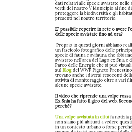
dati relativi alle specie avvistate nelle
verdi del nostro V Municipio al fine di
proteggere la biodiversità e gli habita
presenti nel nostro territorio.
E’ possibile reperire in rete o avere l’
delle specie avvistate fino ad ora?
Proprio in questi giorni abbiamo real
un fascicolo fotografico delle principa
specie di fauna e avifauna che abbiam
avvistato nell’area del Lago ex Snia e d
Parco delle Energie che si può visual
sul
Blog
del WWF Pigneto Prenestino 
trovano anche i diversi resoconti dell
attività di monitoraggio oltre a vari fil
alcune specie avvistate.
Il video che riprende una volpe rossa 
Ex Snia ha fatto il giro del web. Secon
perché?
Una volpe avvistata in città
fa notizia
non siamo più abituati a vedere questi
in un contesto urbano o forse perch