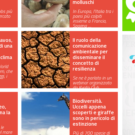
molluschi
jobs più
In Europa, l’Italia tra i
ercato
paesi più colpiti
insieme a Francia,
Spagna …
avos,
Il ruolo della
di una
comunicazione
ambientale per
 clima
disseminare il
concetto di
World
resilienza
m, che
gi, i
Se ne è parlato in un
webinar organizzato
da Kyoto Club
nell’ambito de…
Biodiversità.
eo,
Uccelli appena
na la
scoperti e giraffe
sono in pericolo di
estinzione
le
ul mare
Più di 700 specie di