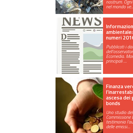
nostrum. Ogni
nel mondo ve
Informazio
ambientale: 
numeri 201
Pubblicati i dat
dell’osservator
Ecomedia. Moni
principali …
Finanza ver
l’inarrestab
ascesa dei 
bonds
Uno studio del
Commissione 
testimonia l’
delle emissi…