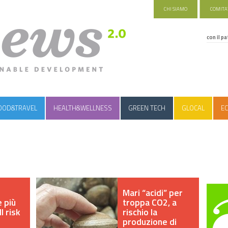
CHI SIAMO
COMITAT
con il pa
OOD&TRAVEL
HEALTH&WELLNESS
GREEN TECH
GLOCAL
EC
Mari “acidi” per
 più
troppa CO2, a
l risk
rischio la
produzione di