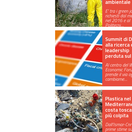
ambientale
E’ tra i green 
richiesti dal m
nel 2016 e al
Politecni…
Summit di D
alla ricerca 
leadership
perduta sul
Al centro del 
Economic Foru
prende il via og
cambiame…
Plastica nel
Mediterran
costa tosca
più colpita
Dall’Ismar-Cnr 
prime stime s