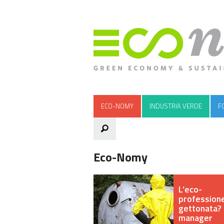
ECO-NOMY
INDUSTRIA VERDE
F
Eco-Nomy
L’eco-
professione
gettonata? I
manager