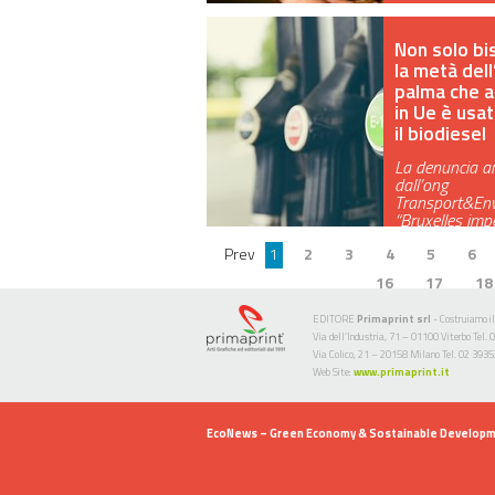
Non solo bis
la metà dell’
palma che a
in Ue è usa
il biodiesel
La denuncia ar
dall’ong
Transport&Env
“Bruxelles im
Prev
1
2
3
4
5
6
16
17
18
EDITORE
Primaprint srl
- Costruiamo il
Via dell’Industria, 71 – 01100 Viterbo Te
Via Colico, 21 – 20158 Milano Tel. 02 393
Web Site:
www.primaprint.it
EcoNews
– Green Economy & Sostainable Develop