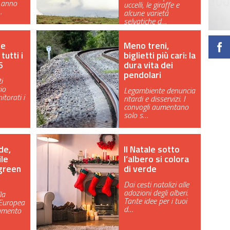
 anno
uccelli, le giraffe e
…
alcune varietà
selvatiche d…
ne
Meno treni,
tutti i
biglietti più cari: la
6
dura vita dei
pendolari
i
io
Legambiente denuncia
torati i
ritardi e disservizi. I
convogli aumentano
solo s…
de,
Il Natale sotto
ile
l’albero si colora
green
di verde
Dai cesti natalizi alle
adozioni degli alberi.
la
Tante idee per i tuoi
Europea
d…
aumento