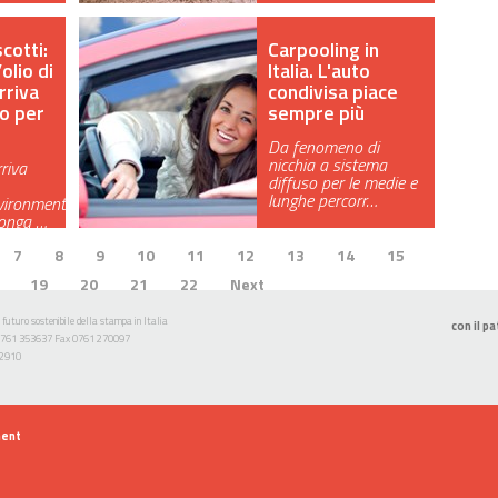
cotti:
Carpooling in
olio di
Italia. L'auto
rriva
condivisa piace
to per
sempre più
Da fenomeno di
nicchia a sistema
riva
diffuso per le medie e
lunghe percorr…
ironment:
ponga …
7
8
9
10
11
12
13
14
15
19
20
21
22
Next
 futuro sostenibile della stampa in Italia
con il pa
l. 0761 353637 Fax 0761 270097
52910
ment