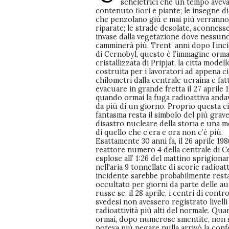
scheletrici che un tempo avev
contenuto fiori e piante; le insegne d
che penzolano giù e mai più verranno
riparate; le strade desolate, sconness
invase dalla vegetazione dove nessun
camminerà più. Trent’ anni dopo l’inc
di Cernobyl, questo è l’immagine orma
cristallizzata di Pripjat, la citta modell
costruita per i lavoratori ad appena c
chilometri dalla centrale ucraina e fat
evacuare in grande fretta il 27 aprile 1
quando ormai la fuga radioattiva anda
da più di un giorno. Proprio questa ci
fantasma resta il simbolo del più grav
disastro nucleare della storia e una 
di quello che c’era e ora non c’è più.
Esattamente 30 anni fa, il 26 aprile 1986
reattore numero 4 della centrale di C
esplose all’ 1:26 del mattino sprigion
nell'aria 9 tonnellate di scorie radioatt
incidente sarebbe probabilmente rest
occultato per giorni da parte delle au
russe se, il 28 aprile, i centri di contro
svedesi non avessero registrato livelli
radioattività più alti del normale. Qu
ormai, dopo numerose smentite, non 
poteva più negare nulla arrivò la con