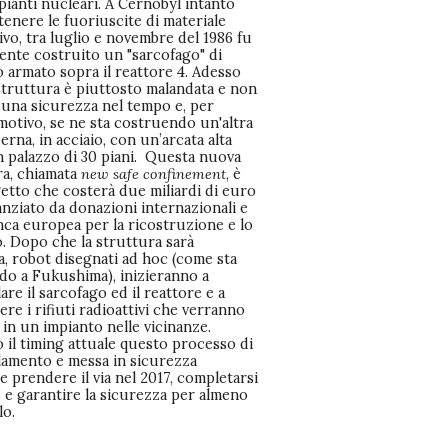
pianti nucleari. A Cernobyl intanto
enere le fuoriuscite di materiale
ivo, tra luglio e novembre del 1986 fu
ente costruito un "sarcofago" di
 armato sopra il reattore 4. Adesso
struttura è piuttosto malandata e non
cuna sicurezza nel tempo e, per
motivo, se ne sta costruendo un'altra
rna, in acciaio, con un’arcata alta
 palazzo di 30 piani. Questa nuova
ra, chiamata
new safe confinement
, è
etto che costerà due miliardi di euro
anziato da donazioni internazionali e
nca europea per la ricostruzione e lo
. Dopo che la struttura sarà
ta, robot disegnati ad hoc (come sta
do a Fukushima), inizieranno a
are il sarcofago ed il reattore e a
ere i rifiuti radioattivi che verranno
 in un impianto nelle vicinanze.
 il timing attuale questo processo di
lamento e messa in sicurezza
 prendere il via nel 2017, completarsi
 e garantire la sicurezza per almeno
lo.