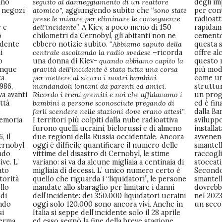
ano
seguito al danneggiamento di un reattore
degli im
i negozi
atomico”
, aggiungendo subito che “
sono state
per cont
prese le misure per eliminare le conseguenze
radioatt
e e
dell’incidente
”. A Kiev, a poco meno di 150
rapidam
o
chilometri da Cernobyl, gli abitanti non ne
cemento
idente
ebbero notizie subito. “
Abbiamo saputo della
questa 
i
centrale ascoltando la radio svedese
–ricorda
offre al
o
una donna di Kiev-
quando abbiamo capito la
questo 
inque
gravità dell’incidente è stata tutta una corsa
più mode
ta
per mettere al sicuro i nostri bambini
come un
986,
mandandoli lontani da parenti ed amici.
struttu
va avanti
Ricordo i treni gremiti e noi che affidavamo i
un prog
ttà
bambini a persone sconosciute pregando di
ed è fin
e
farli scendere nelle stazioni dove erano attesi”
.
dalla Ba
memoria
I territori più colpiti dalla nube radioattiva
sviluppo
furono quelli ucraini, bielorussi e di almeno
installa
, il
due regioni della Russia occidentale. Ancora
avvenen
ernobyl
oggi è difficile quantificare il numero delle
smantell
ando
vittime del disastro di Cernobyl, le stime
raccogli
ive. L’
variano: si va da alcune migliaia a centinaia di
stoccati
ato
migliaia di decessi. L’ unico numero certo è
Secondo
torità
quello che riguarda i “liquidatori”, le persone
smantel
llo
mandate allo sbaraglio per limitare i danni
dovrebbe
 di
dell’incidente: dei 350.000 liquidatori ucraini
nel 2023
ando
oggi solo 120.000 sono ancora vivi. Anche in
un seco
si
Italia si seppe dell’incidente solo il 28 aprile
ferma
ed esso segnò la fine della breve stagione