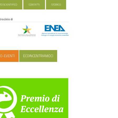
O SCIENTIFICO
CONTATTI
STORICO
trocinio di
O-EVENTI
ECOINCENTRIAMOCI