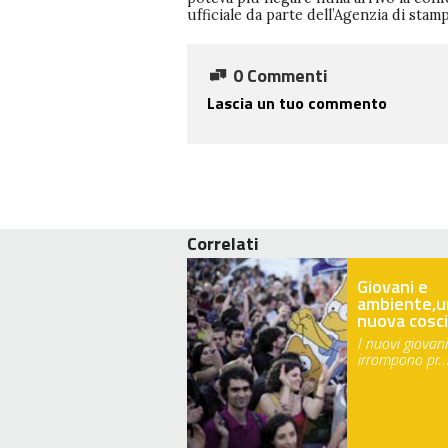
ufficiale da parte dell’Agenzia di stam
0 Commenti
Lascia un tuo commento
Correlati
Giovani e
ambiente,u
nuova cosc
I nuovi giovani
irrompono pr…