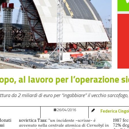
po, al lavoro per l’operazione s
ttura da 2 miliardi di euro per “ingabbiare” il vecchio sarcofago
26/04/2016
Federica Cingo
donati
sovietica Tass: “
un incidente –scrisse- è
1987 fece
asi
avvenuto nella centrale atomica di Cernobyl in
72% degl