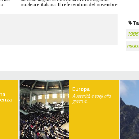
pa
nucleare italiana. Il referendum del novembre
Ta
1986
nuclea
Europa
na
Austerità e tagli alla
ienza
green e…