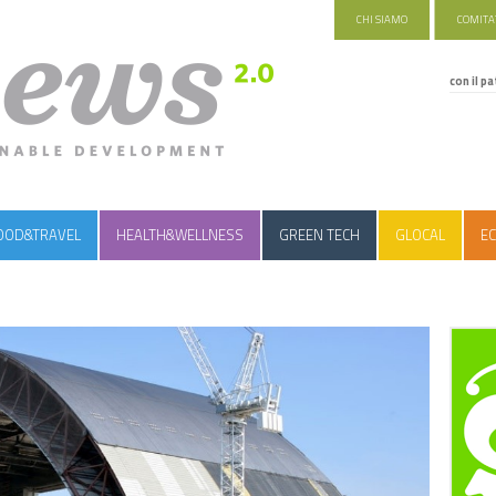
CHI SIAMO
COMITAT
con il pa
OOD&TRAVEL
HEALTH&WELLNESS
GREEN TECH
GLOCAL
EC