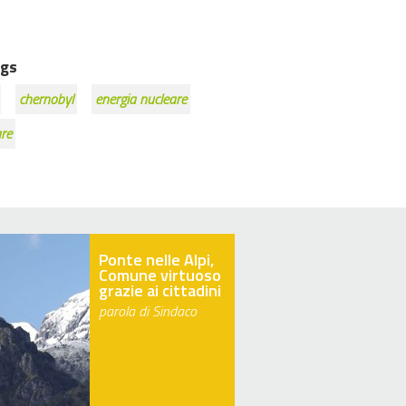
gs
chernobyl
energia nucleare
re
Ponte nelle Alpi,
Comune virtuoso
grazie ai cittadini
parola di Sindaco