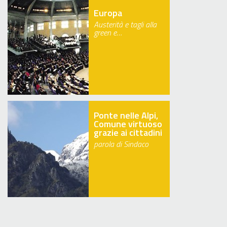
Europa
Austerità e tagli alla
green e…
Ponte nelle Alpi,
Comune virtuoso
grazie ai cittadini
parola di Sindaco