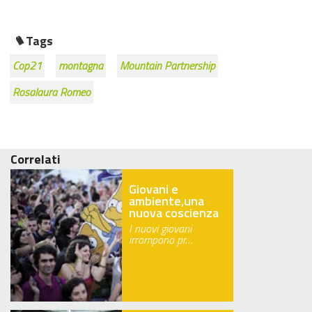
Tags
Cop21
montagna
Mountain Partnership
Rosalaura Romeo
Correlati
Giovani e
ambiente,una
nuova coscienza
I nuovi giovani
irrompono pr…