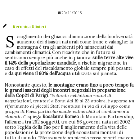
23/11/2015
Veronica Ulivieri
S
cioglimento dei ghiacci, diminuzione della biodiversità,
aumento dei disastri naturali come frane e valanghe: la
montagna è tra gli ambienti più minacciati dai
cambiamenti climatici. Con ricadute che in futuro si
sentiranno sempre più anche in pianura:
sulle terre alte vive
il 14% della popolazione mondiale
, a rischio migrazione in
caso di effetti del riscaldamento globale sempre più pesanti,
e
da qui viene il 60% dell’acqua
utilizzata sul pianeta.
Nonostante questo,
le montagne erano fino a poco tempo fa
le grandi assenti degli incontri negoziali in preparazione
della Cop21 di Parigi
.
“Soltanto nell’ultimo round di
negoziazioni, tenutosi a Bonn dal 19 al 23 ottobre, è apparso un
riferimento ai piccoli Stati montuosi in via di sviluppo come
gruppo di Paesi particolarmente vulnerabili al cambiamento
climatico”
, spiega
Rosalaura Romeo
di Mountain Partnership,
l’alleanza tra 262 soggetti, tra cui 56 governi, nata nel 2002
sotto l’egida della Fao per il miglioramento della vita delle
popolazioni e la protezione degli ecosistemi montani di
tutto il mondo.
“Sicuramente un piccolo passo avanti, ma con