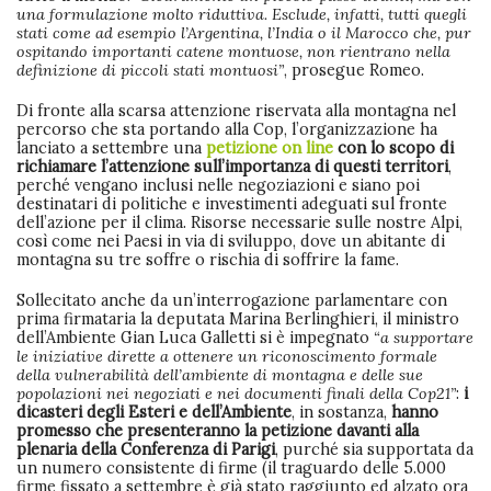
una formulazione molto riduttiva. Esclude, infatti, tutti quegli
stati come ad esempio l’Argentina, l’India o il Marocco che, pur
ospitando importanti catene montuose, non rientrano nella
definizione di piccoli stati montuosi”
, prosegue Romeo.
Di fronte alla scarsa attenzione riservata alla montagna nel
percorso che sta portando alla Cop, l’organizzazione ha
lanciato a settembre una
petizione on line
con lo scopo di
richiamare l’attenzione sull’importanza di questi territori
,
perché vengano inclusi nelle negoziazioni e siano poi
destinatari di politiche e investimenti adeguati sul fronte
dell’azione per il clima. Risorse necessarie sulle nostre Alpi,
così come nei Paesi in via di sviluppo, dove un abitante di
montagna su tre soffre o rischia di soffrire la fame.
Sollecitato anche da un’interrogazione parlamentare con
prima firmataria la deputata Marina Berlinghieri, il ministro
dell’Ambiente Gian Luca Galletti si è impegnato
“a supportare
le iniziative dirette a ottenere un riconoscimento formale
della vulnerabilità dell’ambiente di montagna e delle sue
popolazioni nei negoziati e nei documenti finali della Cop21”
:
i
dicasteri degli Esteri e dell’Ambiente
, in sostanza,
hanno
promesso che presenteranno la petizione davanti alla
plenaria della Conferenza di Parigi
, purché sia supportata da
un numero consistente di firme (il traguardo delle 5.000
firme fissato a settembre è già stato raggiunto ed alzato ora