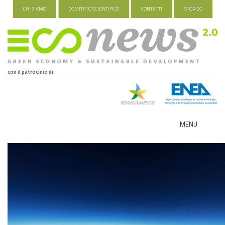
CHI SIAMO
COMITATO SCIENTIFICO
CONTATTI
STORICO
con il patrocinio di
MENU
ECO-NOMY
INDUSTRIA VERDE
FOOD&TRAVEL
HEALTH&WELLNESS