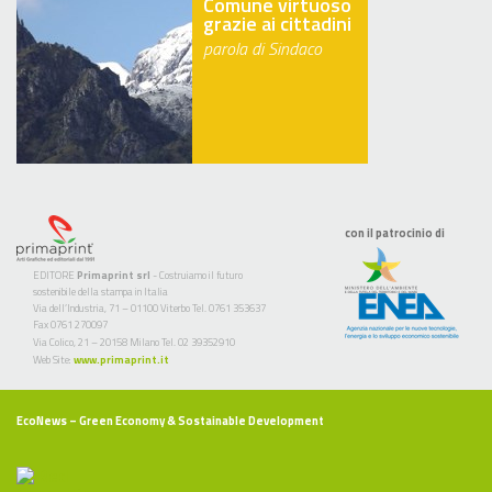
Comune virtuoso
grazie ai cittadini
parola di Sindaco
con il patrocinio di
EDITORE
Primaprint srl
- Costruiamo il futuro
sostenibile della stampa in Italia
Via dell’Industria, 71 – 01100 Viterbo Tel. 0761 353637
Fax 0761 270097
Via Colico, 21 – 20158 Milano Tel. 02 39352910
Web Site:
www.primaprint.it
EcoNews
– Green Economy & Sostainable Development