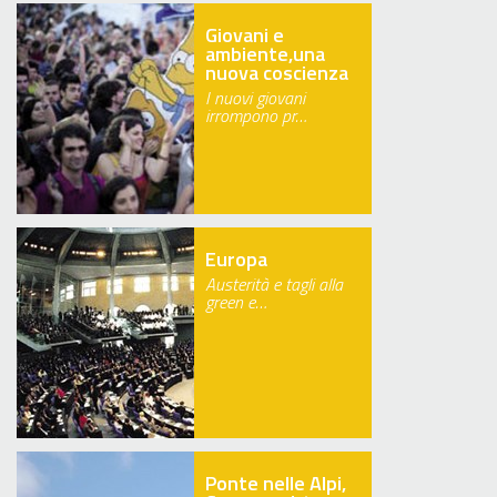
Giovani e
ambiente,una
nuova coscienza
I nuovi giovani
irrompono pr…
Europa
Austerità e tagli alla
green e…
Ponte nelle Alpi,