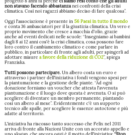
progetto 8 anni fa perché
ci siamo resi conto che gli adulti
non stavano facendo abbastanza
nei confronti della crisi
climatica. Così noi ragazzi abbiamo deciso di fare qualcosa”.
Oggi l'associazione è presente in
56 Paesi in tutto il mondo
e conta 36 ambasciatori per il la giustizia climatica. Un vero e
proprio movimento che cresce a macchia d'olio, grazie
anche ad eventi dedicati nelle scuole: “Insegniamo ai bambini
dagli 8 ai 12 anni cos'è la crisi climatica, cosa possono fare
loro contro il cambiamento climatico e come parlare in
pubblico, in particolare di fronte agli adulti, per spingerli ad
adottare misure
a favore della riduzione di CO2
”, spiega
Franziska.
Tutti possono partecipare.
Un albero costa un euro e
attraverso i partner dell'iniziativa i fondi vengono spesi per
la piantumazione e la gestione delle piante. “Ad ogni
donazione forniamo un voucher che attesta l'avvenuta
piantumazione e il luogo dove questa è avvenuta. O si può
scegliere di diventare un membro permanente, piantando
così un albero al mese”. Evidentemente c'è un supporto
tecnico alle spalle, per scegliere le essenze autoctone e più
adatte al territorio.
L'iniziativa ha riscosso tanto successo che Felix nel 2011
arriva di fronte alla Nazioni Unite con un accorato appello e
uno slogan, che ancora oggi è il motto dell'iniziativa:
“Stop