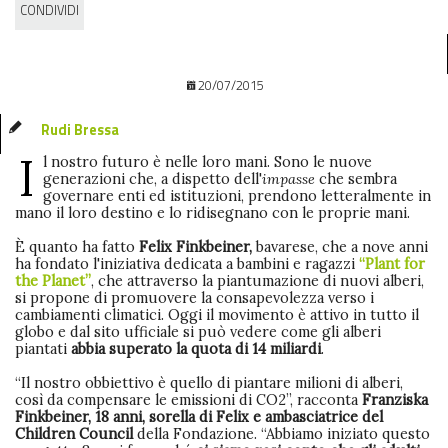
CONDIVIDI
20/07/2015
Rudi Bressa
I
l nostro futuro è nelle loro mani. Sono le nuove
generazioni che, a dispetto dell'
impasse
che sembra
governare enti ed istituzioni, prendono letteralmente in
mano il loro destino e lo ridisegnano con le proprie mani.
È quanto ha fatto
Felix Finkbeiner,
bavarese, che a nove anni
ha fondato l'iniziativa dedicata a bambini e ragazzi
“Plant for
the Planet”
, che attraverso la piantumazione di nuovi alberi,
si propone di promuovere la consapevolezza verso i
cambiamenti climatici. Oggi il movimento è attivo in tutto il
globo e dal sito ufficiale si può vedere come gli alberi
piantati
abbia superato la quota di 14 miliardi
.
“Il nostro obbiettivo è quello di piantare milioni di alberi,
così da compensare le emissioni di CO2”, racconta
Franziska
Finkbeiner, 18 anni, sorella di Felix e ambasciatrice del
Children Council
della Fondazione. “Abbiamo iniziato questo