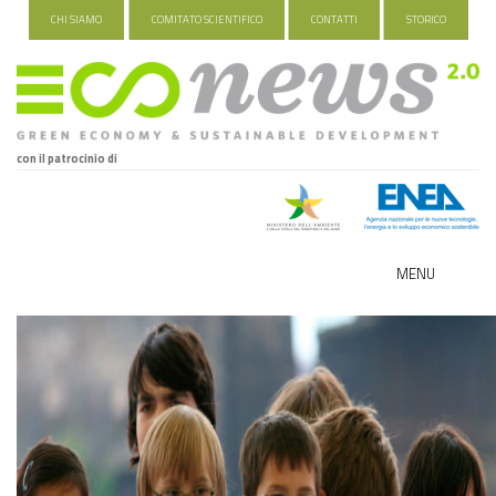
CHI SIAMO
COMITATO SCIENTIFICO
CONTATTI
STORICO
con il patrocinio di
MENU
ECO-NOMY
INDUSTRIA VERDE
FOOD&TRAVEL
HEALTH&WELLNESS