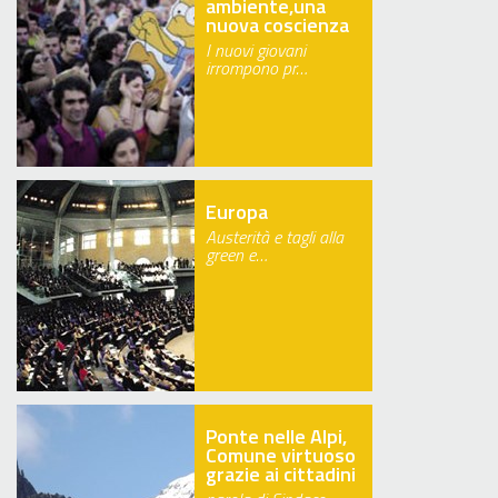
ambiente,una
nuova coscienza
I nuovi giovani
irrompono pr…
Europa
Austerità e tagli alla
green e…
Ponte nelle Alpi,
Comune virtuoso
grazie ai cittadini