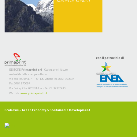
parola di Sindaco
con il patrocinio di
EDITORE
Primaprint srl
- Costruiamo il futuro
sostenibile della stampa in Italia
Via dell’Industria, 71 – 01100 Viterbo Tel. 0761 353637
Fax 0761 270097
Via Colico, 21 – 20158 Milano Tel. 02 39352910
Web Site:
www.primaprint.it
EcoNews
– Green Economy & Sostainable Development