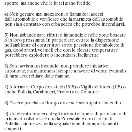
spento, ma anche che le braci siano fredde.
4) Non gettare mai mozziconi o fiammiferi accesi
dall'automobile e verificare che la marmitta dell'automobile
non sia a contatto con erba secca che potrebbe incendiarsi.
5) Non abbandonare rifiuti o immondizie nelle zone boscate
o in loro prossimità. In particolare, evitate la dispersione
nell'ambiente di contenitori sotto pressione (bombolette di
gas, deodoranti, vernici) che con le elevate temperature
potrebbero esplodere o incendiarsi facilmente.
6) Se si avvista un incendio, non prendere iniziative
autonome, ma mantenersi sempre a favore di vento evitando
di farsi accerchiare dalle fiamme.
7) Informare Corpo forestale (1515) o Vigili del fuoco (115) o
anche Polizia, Carabinieri, Prefettura, Comune.
8) Essere precisi sul luogo dove si è sviluppato l'incendio.
9) Un elevato numero degli incendi e' opera di piromani o di
criminali: collaborare con la Forestale e con i corpi di
Pubblica sicurezza nella segnalazione di comportamenti
sospetti.