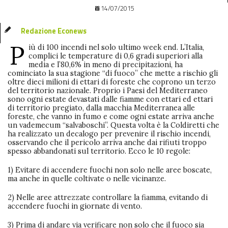
14/07/2015
Redazione Econews
P
iù di 100 incendi nel solo ultimo week end. L’Italia,
complici le temperature di 0,6 gradi superiori alla
media e l’80,6% in meno di precipitazioni, ha
cominciato la sua stagione “di fuoco” che mette a rischio gli
oltre dieci milioni di ettari di foreste che coprono un terzo
del territorio nazionale. Proprio i Paesi del Mediterraneo
sono ogni estate devastati dalle fiamme con ettari ed ettari
di territorio pregiato, dalla macchia Mediterranea alle
foreste, che vanno in fumo e come ogni estate arriva anche
un vademecum “salvaboschi”. Questa volta è la Coldiretti che
ha realizzato un decalogo per prevenire il rischio incendi,
osservando che il pericolo arriva anche dai rifiuti troppo
spesso abbandonati sul territorio. Ecco le 10 regole:
1) Evitare di accendere fuochi non solo nelle aree boscate,
ma anche in quelle coltivate o nelle vicinanze.
2) Nelle aree attrezzate controllare la fiamma, evitando di
accendere fuochi in giornate di vento.
3) Prima di andare via verificare non solo che il fuoco sia