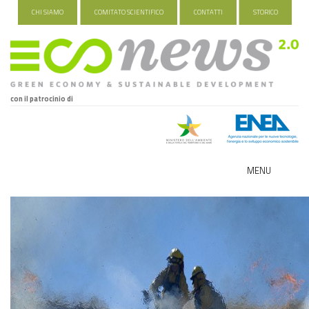
CHI SIAMO
COMITATO SCIENTIFICO
CONTATTI
STORICO
con il patrocinio di
MENU
ECO-NOMY
INDUSTRIA VERDE
FOOD&TRAVEL
HEALTH&WELLNESS