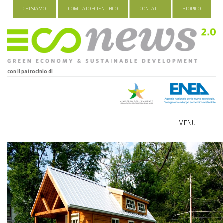
CHI SIAMO
COMITATO SCIENTIFICO
CONTATTI
STORICO
con il patrocinio di
MENU
ECO-NOMY
INDUSTRIA VERDE
FOOD&TRAVEL
HEALTH&WELLNESS