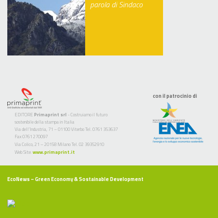
parola di Sindaco
con il patrocinio di
EDITORE
Primaprint srl
- Costruiamo il futuro
sostenibile della stampa in Italia
Via dell’Industria, 71 – 01100 Viterbo Tel. 0761 353637
Fax 0761 270097
Via Colico, 21 – 20158 Milano Tel. 02 39352910
Web Site:
www.primaprint.it
EcoNews
– Green Economy & Sostainable Development