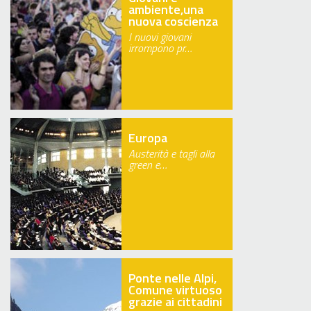
ambiente,una
nuova coscienza
I nuovi giovani
irrompono pr…
Europa
Austerità e tagli alla
green e…
Ponte nelle Alpi,
Comune virtuoso
grazie ai cittadini