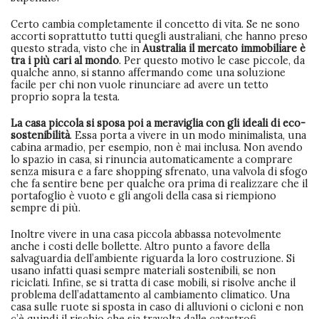
Certo cambia completamente il concetto di vita. Se ne sono
accorti soprattutto tutti quegli australiani, che hanno preso
questo strada, visto che in
Australia il mercato immobiliare è
tra i più cari al mondo
. Per questo motivo le case piccole, da
qualche anno, si stanno affermando come una soluzione
facile per chi non vuole rinunciare ad avere un tetto
proprio sopra la testa.
La casa piccola si sposa poi a meraviglia con gli ideali di eco-
sostenibilità
. Essa porta a vivere in un modo minimalista, una
cabina armadio, per esempio, non è mai inclusa. Non avendo
lo spazio in casa, si rinuncia automaticamente a comprare
senza misura e a fare shopping sfrenato, una valvola di sfogo
che fa sentire bene per qualche ora prima di realizzare che il
portafoglio è vuoto e gli angoli della casa si riempiono
sempre di più.
Inoltre vivere in una casa piccola abbassa notevolmente
anche i costi delle bollette. Altro punto a favore della
salvaguardia dell’ambiente riguarda la loro costruzione. Si
usano infatti quasi sempre materiali sostenibili, se non
riciclati. Infine, se si tratta di case mobili, si risolve anche il
problema dell’adattamento al cambiamento climatico. Una
casa sulle ruote si sposta in caso di alluvioni o cicloni e non