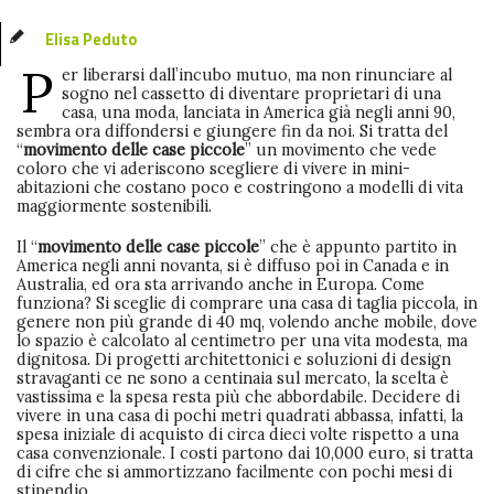
Elisa Peduto
P
er liberarsi dall’incubo mutuo, ma non rinunciare al
sogno nel cassetto di diventare proprietari di una
casa, una moda, lanciata in America già negli anni 90,
sembra ora diffondersi e giungere fin da noi. Si tratta del
“
movimento delle case piccole
” un movimento che vede
coloro che vi aderiscono scegliere di vivere in mini-
abitazioni che costano poco e costringono a modelli di vita
maggiormente sostenibili.
Il “
movimento delle case piccole
” che è appunto partito in
America negli anni novanta, si è diffuso poi in Canada e in
Australia, ed ora sta arrivando anche in Europa. Come
funziona? Si sceglie di comprare una casa di taglia piccola, in
genere non più grande di 40 mq, volendo anche mobile, dove
lo spazio è calcolato al centimetro per una vita modesta, ma
dignitosa. Di progetti architettonici e soluzioni di design
stravaganti ce ne sono a centinaia sul mercato, la scelta è
vastissima e la spesa resta più che abbordabile. Decidere di
vivere in una casa di pochi metri quadrati abbassa, infatti, la
spesa iniziale di acquisto di circa dieci volte rispetto a una
casa convenzionale. I costi partono dai 10,000 euro, si tratta
di cifre che si ammortizzano facilmente con pochi mesi di
stipendio.