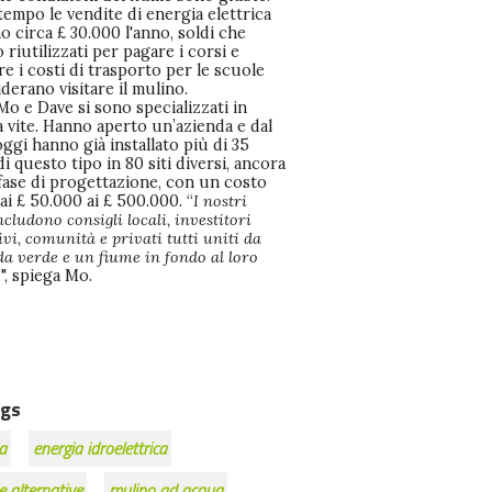
tempo le vendite di energia elettrica
 circa £ 30.000 l'anno, soldi che
riutilizzati per pagare i corsi e
e i costi di trasporto per le scuole
derano visitare il mulino.
Mo e Dave si sono specializzati in
a vite. Hanno aperto un’azienda e dal
ggi hanno già installato più di 35
di questo tipo in 80 siti diversi, ancora
 fase di progettazione, con un costo
ai £ 50.000 ai £ 500.000. “
I nostri
includono consigli locali, investitori
ivi, comunità e privati tutti uniti da
a verde e un fiume in fondo al loro
o
", spiega Mo.
gs
a
energia idroelettrica
e alternative
mulino ad acqua