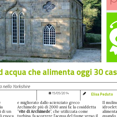
ad acqua che alimenta oggi 30 ca
a nello Yorkshire
15/05/2014
Elisa Peduto
e
e migliorato dallo scienziato greco
Il mulin
ia
Archimede più di 2000 anni fa: la cosiddetta
idroelet
i di un
”
vite di Archimede
”, che utilizzata come
alimenta
di epoca
turbina, fa scorrere l’acqua del fiume verso il
quando 