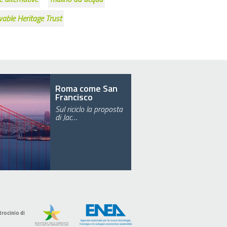
able Heritage Trust
Roma come San
Francisco
Sul riciclo la proposta
di Jac…
trocinio di