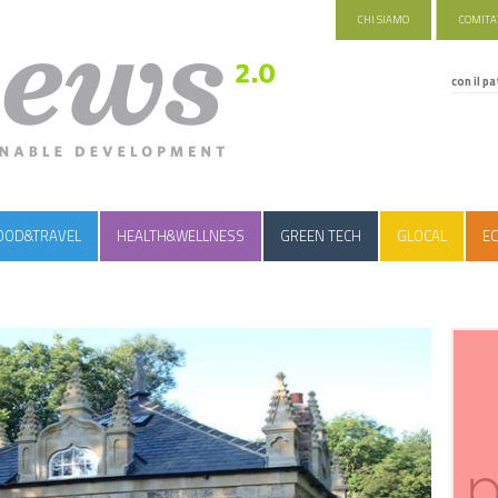
CHI SIAMO
COMITAT
con il pa
OOD&TRAVEL
HEALTH&WELLNESS
GREEN TECH
GLOCAL
EC