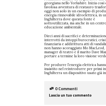
georgiana nello Yorkshire. Inizia così
favolosa avventura di restauro trasfo
oggi non solo in un esempio di produ
energia rinnovabile idroelettrica, in u
Inghilterra dove questa fonte è
sottoutilizzata, ma anche in un centro
educazione ambientale.
Dieci anni di sacrifici e determinazion
interrotti da intoppi burocratici, crisi
finanziaria e addirittura atti di vandal
non hanno scoraggiato Mo MacLeod, 
manager di teatro e il marito Dave Ma
portare a termine la loro visione verd
Per produrre l’energia elettrica hann
insistito nel reintrodurre per primi in
Inghilterra un dispositivo usato già i
0 Commenti
Lascia un tuo commento