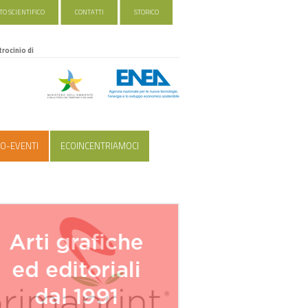
O SCIENTIFICO
CONTATTI
STORICO
trocinio di
O-EVENTI
ECOINCENTRIAMOCI