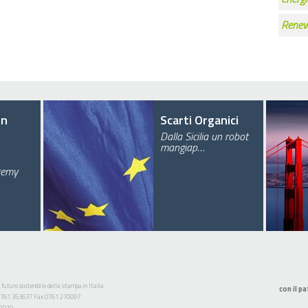
Renew
en
Scarti Organici
Dalla Sicilia un robot
mangiap…
eremy
 futuro sostenibile della stampa in Italia
con il pa
l. 0761 353637 Fax 0761 270097
52910