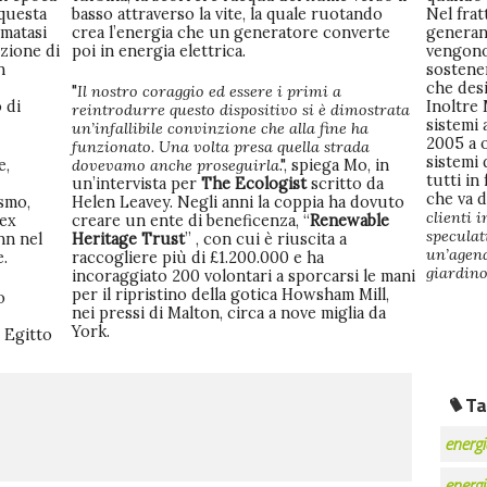
 questa
basso attraverso la vite, la quale ruotando
Nel frat
rmatasi
crea l’energia che un generatore converte
generano
zione di
poi in energia elettrica.
vengono 
n
sostener
che desi
"
Il nostro coraggio ed essere i primi a
 di
Inoltre 
reintrodurre questo dispositivo si è dimostrata
sistemi 
un’infallibile convinzione che alla fine ha
2005 a o
funzionato. Una volta presa quella strada
sistemi 
e,
dovevamo anche proseguirla
.", spiega Mo, in
tutti in
un’intervista per
The Ecologist
scritto da
che va d
ismo,
Helen Leavey. Negli anni la coppia ha dovuto
clienti 
ex
creare un ente di beneficenza, “
Renewable
speculat
nn nel
Heritage Trust
” , con cui è riuscita a
un’agend
e.
raccogliere più di £1.200.000 e ha
giardin
incoraggiato 200 volontari a sporcarsi le mani
per il ripristino della gotica Howsham Mill,
o
nei pressi di Malton, circa a nove miglia da
York.
n Egitto
Ta
energi
energi