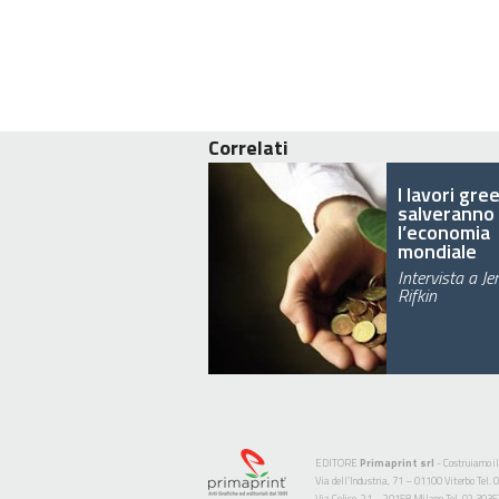
Correlati
I lavori gre
salveranno
l’economia
mondiale
Intervista a J
Rifkin
EDITORE
Primaprint srl
- Costruiamo il
Via dell’Industria, 71 – 01100 Viterbo Te
Via Colico, 21 – 20158 Milano Tel. 02 393