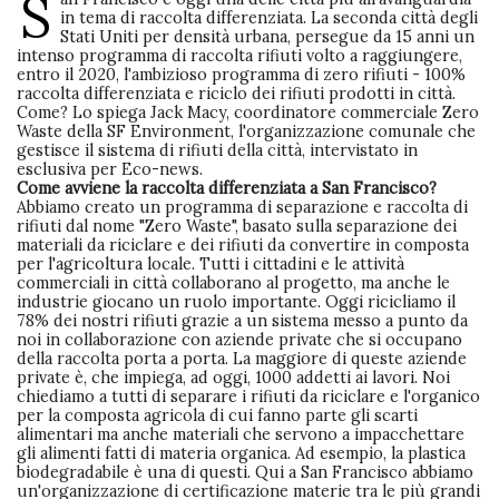
S
in tema di raccolta differenziata. La seconda città degli
Stati Uniti per densità urbana, persegue da 15 anni un
intenso programma di raccolta rifiuti volto a raggiungere,
entro il 2020, l'ambizioso programma di zero rifiuti - 100%
raccolta differenziata e riciclo dei rifiuti prodotti in città.
Come? Lo spiega Jack Macy, coordinatore commerciale Zero
Waste della SF Environment, l'organizzazione comunale che
gestisce il sistema di rifiuti della città, intervistato in
esclusiva per Eco-news.
Come avviene la raccolta differenziata a San Francisco?
Abbiamo creato un programma di separazione e raccolta di
rifiuti dal nome "Zero Waste", basato sulla separazione dei
materiali da riciclare e dei rifiuti da convertire in composta
per l'agricoltura locale. Tutti i cittadini e le attività
commerciali in città collaborano al progetto, ma anche le
industrie giocano un ruolo importante. Oggi ricicliamo il
78% dei nostri rifiuti grazie a un sistema messo a punto da
noi in collaborazione con aziende private che si occupano
della raccolta porta a porta. La maggiore di queste aziende
private è, che impiega, ad oggi, 1000 addetti ai lavori. Noi
chiediamo a tutti di separare i rifiuti da riciclare e l'organico
per la composta agricola di cui fanno parte gli scarti
alimentari ma anche materiali che servono a impacchettare
gli alimenti fatti di materia organica. Ad esempio, la plastica
biodegradabile è una di questi. Qui a San Francisco abbiamo
un'organizzazione di certificazione materie tra le più grandi