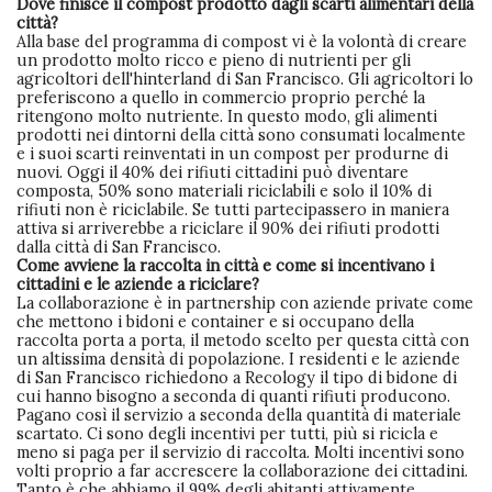
Dove finisce il compost prodotto dagli scarti alimentari della
città?
Alla base del programma di compost vi è la volontà di creare
un prodotto molto ricco e pieno di nutrienti per gli
agricoltori dell'hinterland di San Francisco. Gli agricoltori lo
preferiscono a quello in commercio proprio perché la
ritengono molto nutriente. In questo modo, gli alimenti
prodotti nei dintorni della città sono consumati localmente
e i suoi scarti reinventati in un compost per produrne di
nuovi. Oggi il 40% dei rifiuti cittadini può diventare
composta, 50% sono materiali riciclabili e solo il 10% di
rifiuti non è riciclabile. Se tutti partecipassero in maniera
attiva si arriverebbe a riciclare il 90% dei rifiuti prodotti
dalla città di San Francisco.
Come avviene la raccolta in città e come si incentivano i
cittadini e le aziende a riciclare?
La collaborazione è in partnership con aziende private come
che mettono i bidoni e container e si occupano della
raccolta porta a porta, il metodo scelto per questa città con
un altissima densità di popolazione. I residenti e le aziende
di San Francisco richiedono a Recology il tipo di bidone di
cui hanno bisogno a seconda di quanti rifiuti producono.
Pagano così il servizio a seconda della quantità di materiale
scartato. Ci sono degli incentivi per tutti, più si ricicla e
meno si paga per il servizio di raccolta. Molti incentivi sono
volti proprio a far accrescere la collaborazione dei cittadini.
Tanto è che abbiamo il 99% degli abitanti attivamente