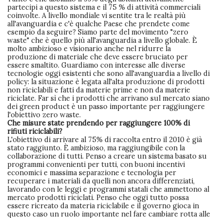
partecipi a questo sistema e il 75 % di attività commerciali
coinvolte. A livello mondiale vi sentite tra le realtà più
all'avanguardia e c'è qualche Paese che prendete come
esempio da seguire? Siamo parte del movimento "zero
waste" che è quello più all'avanguardia a livello globale. È
molto ambizioso e visionario anche nel ridurre la
produzione di materiale che deve essere bruciato per
essere smaltito. Guardiamo con interesse alle diverse
tecnologie oggi esistenti che sono all'avanguardia a livello di
policy: la situazione è legata all'alta produzione di prodotti
non riciclabili e fatti da materie prime e non da materie
riciclate. Far sì che i prodotti che arrivano sul mercato siano
dei green product è un passo importante per raggiungere
l'obiettivo zero waste.
Che misure state prendendo per raggiungere 100% di
rifiuti riciclabili?
L'obiettivo di arrivare al 75% di raccolta entro il 2010 è già
stato raggiunto. È ambizioso, ma raggiungibile con la
collaborazione di tutti. Penso a creare un sistema basato su
programmi convenienti per tutti, con buoni incentivi
economici e massima separazione e tecnologia per
recuperare i materiali da quelli non ancora differenziati,
lavorando con le leggi e programmi statali che ammettono al
mercato prodotti riciclati. Penso che oggi tutto possa
essere ricreato da materia riciclabile e il governo gioca in
questo caso un ruolo importante nel fare cambiare rotta alle