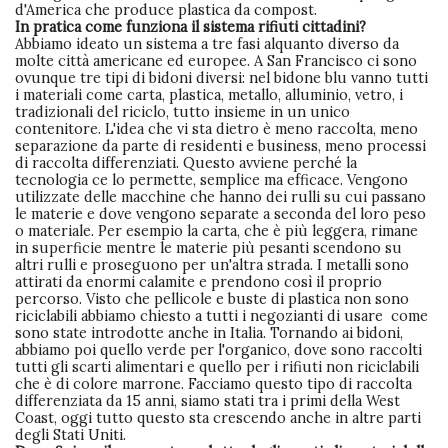
d'America che produce plastica da compost.
In pratica come funziona il sistema rifiuti cittadini?
Abbiamo ideato un sistema a tre fasi alquanto diverso da
molte città americane ed europee. A San Francisco ci sono
ovunque tre tipi di bidoni diversi: nel bidone blu vanno tutti
i materiali come carta, plastica, metallo, alluminio, vetro, i
tradizionali del riciclo, tutto insieme in un unico
contenitore. L'idea che vi sta dietro è meno raccolta, meno
separazione da parte di residenti e business, meno processi
di raccolta differenziati. Questo avviene perché la
tecnologia ce lo permette, semplice ma efficace. Vengono
utilizzate delle macchine che hanno dei rulli su cui passano
le materie e dove vengono separate a seconda del loro peso
o materiale. Per esempio la carta, che è più leggera, rimane
in superficie mentre le materie più pesanti scendono su
altri rulli e proseguono per un'altra strada. I metalli sono
attirati da enormi calamite e prendono così il proprio
percorso. Visto che pellicole e buste di plastica non sono
riciclabili abbiamo chiesto a tutti i negozianti di usare come
sono state introdotte anche in Italia. Tornando ai bidoni,
abbiamo poi quello verde per l'organico, dove sono raccolti
tutti gli scarti alimentari e quello per i rifiuti non riciclabili
che è di colore marrone. Facciamo questo tipo di raccolta
differenziata da 15 anni, siamo stati tra i primi della West
Coast, oggi tutto questo sta crescendo anche in altre parti
degli Stati Uniti.