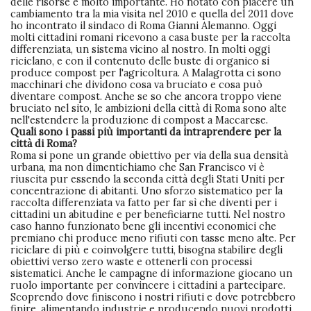
delle risorse è molto importante. Ho notato con piacere un
cambiamento tra la mia visita nel 2010 e quella del 2011 dove
ho incontrato il sindaco di Roma Gianni Alemanno. Oggi
molti cittadini romani ricevono a casa buste per la raccolta
differenziata, un sistema vicino al nostro. In molti oggi
riciclano, e con il contenuto delle buste di organico si
produce compost per l'agricoltura. A Malagrotta ci sono
macchinari che dividono cosa va bruciato e cosa può
diventare compost. Anche se so che ancora troppo viene
bruciato nel sito, le ambizioni della città di Roma sono alte
nell'estendere la produzione di compost a Maccarese.
Quali sono i passi più importanti da intraprendere per la
città di Roma?
Roma si pone un grande obiettivo per via della sua densità
urbana, ma non dimentichiamo che San Francisco vi è
riuscita pur essendo la seconda città degli Stati Uniti per
concentrazione di abitanti. Uno sforzo sistematico per la
raccolta differenziata va fatto per far sì che diventi per i
cittadini un abitudine e per beneficiarne tutti. Nel nostro
caso hanno funzionato bene gli incentivi economici che
premiano chi produce meno rifiuti con tasse meno alte. Per
riciclare di più e coinvolgere tutti, bisogna stabilire degli
obiettivi verso zero waste e ottenerli con processi
sistematici. Anche le campagne di informazione giocano un
ruolo importante per convincere i cittadini a partecipare.
Scoprendo dove finiscono i nostri rifiuti e dove potrebbero
finire, alimentando industrie e producendo nuovi prodotti