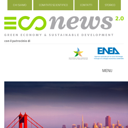
CHI SIAMO
COMITATO SCIENTIFICO
CONTATTI
STORICO
con il patrocinio di
MENU
ECO-NOMY
INDUSTRIA VERDE
FOOD&TRAVEL
HEALTH&WELLNESS