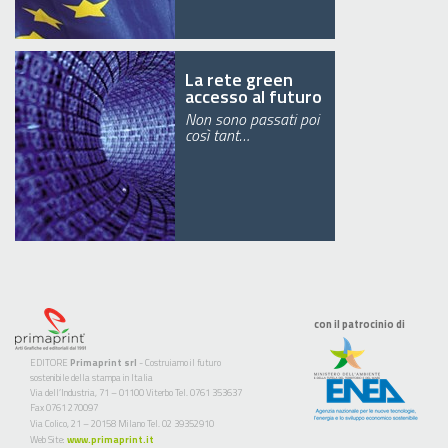
La rete green
accesso al futuro
Non sono passati poi
così tant…
con il patrocinio di
EDITORE
Primaprint srl
- Costruiamo il futuro
sostenibile della stampa in Italia
Via dell’Industria, 71 – 01100 Viterbo Tel. 0761 353637
Fax 0761 270097
Via Colico, 21 – 20158 Milano Tel. 02 39352910
Web Site:
www.primaprint.it