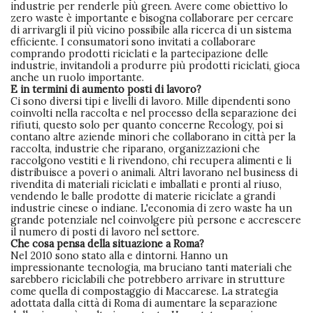
industrie per renderle più green. Avere come obiettivo lo
zero waste è importante e bisogna collaborare per cercare
di arrivargli il più vicino possibile alla ricerca di un sistema
efficiente. I consumatori sono invitati a collaborare
comprando prodotti riciclati e la partecipazione delle
industrie, invitandoli a produrre più prodotti riciclati, gioca
anche un ruolo importante.
E in termini di aumento posti di lavoro?
Ci sono diversi tipi e livelli di lavoro. Mille dipendenti sono
coinvolti nella raccolta e nel processo della separazione dei
rifiuti, questo solo per quanto concerne Recology, poi si
contano altre aziende minori che collaborano in città per la
raccolta, industrie che riparano, organizzazioni che
raccolgono vestiti e li rivendono, chi recupera alimenti e li
distribuisce a poveri o animali. Altri lavorano nel business di
rivendita di materiali riciclati e imballati e pronti al riuso,
vendendo le balle prodotte di materie riciclate a grandi
industrie cinese o indiane. L'economia di zero waste ha un
grande potenziale nel coinvolgere più persone e accrescere
il numero di posti di lavoro nel settore.
Che cosa pensa della situazione a Roma?
Nel 2010 sono stato alla e dintorni. Hanno un
impressionante tecnologia, ma bruciano tanti materiali che
sarebbero riciclabili che potrebbero arrivare in strutture
come quella di compostaggio di Maccarese. La strategia
adottata dalla città di Roma di aumentare la separazione