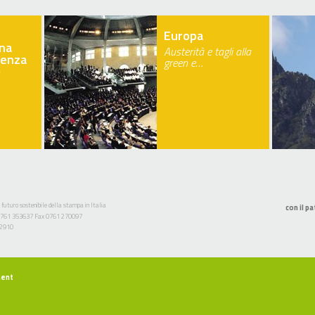
Europa
na
Austerità e tagli alla
ienza
green e…
 futuro sostenibile della stampa in Italia
con il pa
l. 0761 353637 Fax 0761 270097
52910
ment