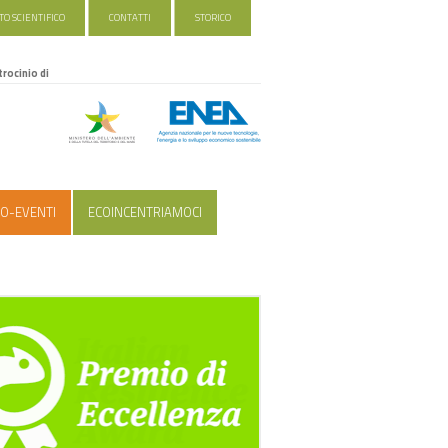
O SCIENTIFICO
CONTATTI
STORICO
trocinio di
O-EVENTI
ECOINCENTRIAMOCI