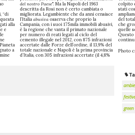
mo
del nostro Paese
". Ma la Napoli del 1963
colpito 
descritta da Rosi non è certo cambiata o
stati cos
, “di
migliorata. Legambiente che da anni censisce
ampliame
 questa
l’Italia
abusiva
osserva che proprio la
del totale delle nuove costruzioni. Significa
ati alla
Campania, con i suoi 175mila immobili abusivi,
che grosso modo una nuova casa su dieci di
te e
è la regione che vanta il primato nazionale
quelle sorte nell’ultimo anno è fuorilegge.
le
per numero di reati legati al ciclo del
Questo a dire che “Le mani sulla Citta”
one
cemento illegale nel 2012, con 875 infrazioni
contin
 Pianeta
accertate dalle Forze dell’ordine, il 13,9% del
gnato a
totale nazionale e Napoli è la prima provincia
Photo c
ermine
d’Italia, con 305 infrazioni accertate (il 4,8%
Ta
ambie
festiv
green