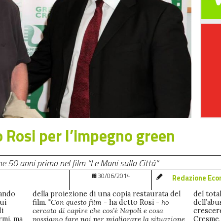
 Rosi per l’impegno green
e 50 anni prima nel film “Le Mani sulla Città”
30/06/2014
Redazione Eco
uando
della proiezione di una copia restaurata del
del tota
cui
film. "
Con questo film
- ha detto Rosi -
ho
dell’ab
di
cercato di capire che cos’è Napoli e cosa
crescere
rmi, ma
possiamo fare noi per migliorare la situazione
Cresme, 