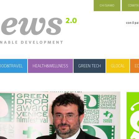
CHI SIAMO
COMITAT
con il pa
OOD&TRAVEL
HEALTH&WELLNESS
GREEN TECH
GLOCAL
EC