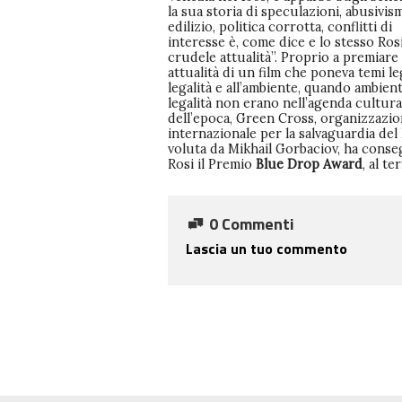
la sua storia di speculazioni, abusivis
edilizio, politica corrotta, conflitti di
interesse è, come dice e lo stesso Rosi
crudele attualità”. Proprio a premiare
attualità di un film che poneva temi leg
legalità e all’ambiente, quando ambien
legalità non erano nell’agenda cultura
dell’epoca, Green Cross, organizzazi
internazionale per la salvaguardia del
voluta da Mikhail Gorbaciov, ha conse
Rosi il Premio
Blue Drop Award
, al t
0 Commenti
Lascia un tuo commento