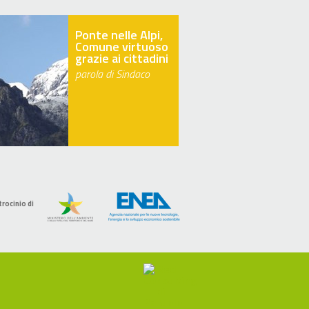
Ponte nelle Alpi,
Comune virtuoso
grazie ai cittadini
parola di Sindaco
trocinio di