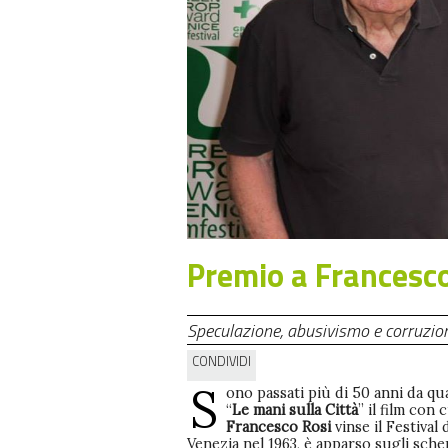
Premio a Francesco
Speculazione, abusivismo e corruzion
CONDIVIDI
S
ono passati più di 50 anni da q
“
Le mani sulla Città
” il film con 
Francesco Rosi
vinse il Festival 
Venezia nel 1963, è apparso sugli sche