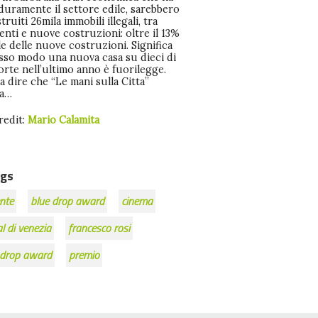
duramente il settore edile, sarebbero
truiti 26mila immobili illegali, tra
nti e nuove costruzioni: oltre il 13%
ua…
redit:
Mario Calamita
gs
nte
blue drop award
cinema
al di venezia
francesco rosi
 drop award
premio