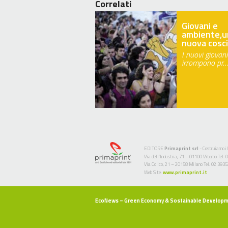
Correlati
Giovani e
ambiente,u
nuova cosc
I nuovi giovani
irrompono pr…
EDITORE
Primaprint srl
- Costruiamo il
Via dell’Industria, 71 – 01100 Viterbo Te
Via Colico, 21 – 20158 Milano Tel. 02 393
Web Site:
www.primaprint.it
EcoNews
– Green Economy & Sostainable Develop