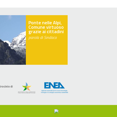
Ponte nelle Alpi,
Comune virtuoso
grazie ai cittadini
parola di Sindaco
trocinio di