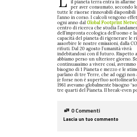
L’
il pianeta terra entra in allarme
per aver consumato, secondo le
tutte le risorse rinnovabili disponibili
l’anno in corso. I calcoli vengono effe
ogni anno dal
Global Footprint Netw
centro di ricerca che studia l’andame
dell’impronta ecologica dell’uomo e la
capacità del pianeta di rigenerare le r
assorbire le nostre emissioni, dalla CO
rifiuti. Dal 20 agosto l’umanità vivrà
indebitandosi con il futuro. Rispetto a
abbiamo perso un ulteriore giorno. S
continuassimo a vivere così, avremmo
bisogno di 1 Pianeta e mezzo e le sti
parlano di tre Terre, che ad oggi non
(e forse non è superfluo sottolinearlo
1961 avevamo globalmente bisogno “so
tre quarti del Pianeta. Il break-even po
0 Commenti
Lascia un tuo commento