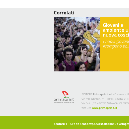
Correlati
Giovani e
ambiente,u
nuova cosc
I nuovi giovani
irrompono pr…
EDITORE
Primaprint srl
- Costruiamo il
Via dell’Industria, 71 – 01100 Viterbo Te
Via Colico, 21 – 20158 Milano Tel. 02 393
Web Site:
www.primaprint.it
EcoNews
– Green Economy & Sostainable Develop