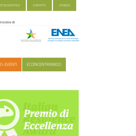
O SCIENTIFICO
CONTATTI
STORICO
trocinio di
O-EVENTI
ECOINCENTRIAMOCI