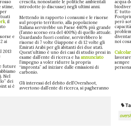
 rosso
crescita, nonostante le politiche ambientali
acqua do
 stime,
introdotte (o discusse) negli ultimi anni.
biodiver
 per
E’ tutto
ttuati
Footpri
Mettendo in rapporto i consumi e le risorse
ork
, il
però so
sul proprio territorio, alla popolazione
nto
capacità
Italiana servirebbe un Paese 440% più grande
problem
(l’anno scorso era del 400%) di quello attuale.
isorse e
diventan
Guardando fuori confine, servirebbero le
2 ai
noi cos
risorse di 7 volte Giappone e di 12 volte gli
Emirati Arabi per gli abitanti dei due stati.
l 2013
Quest’ultimo è uno dei casi di studio presi in
Calcola
e
esame dall’ente di ricerca e ha
annunciato
lavorar
l’impegno a voler ridurre la propria
sempre 
me future
“impronta” ad iniziare dalle emissioni di
persona
 abbiamo
carbonio.
). Nel
lo” dei
Gli interessi del debito dell’Overshoot,
int si è
avvertono dall’ente di ricerca, si pagheranno
Ta
overs