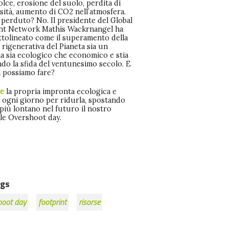
lce, erosione del suolo, perdita di
sità, aumento di CO2 nell’atmosfera.
 perduto? No. Il presidente del Global
nt Network Mathis Wackrnangel ha
ttolineato come il superamento della
 rigenerativa del Pianeta sia un
a sia ecologico che economico e stia
do la sfida del ventunesimo secolo. E
a possiamo fare?
re
la propria impronta ecologica e
e ogni giorno per ridurla, spostando
più lontano nel futuro il nostro
le Overshoot day.
gs
hoot day
footprint
risorse