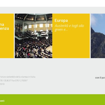
Europa
na
Austerità e tagli alla
ienza
green e…
 futuro sostenibile della stampa in Italia
con il pa
l. 0761 353637 Fax 0761 270097
52910
ment