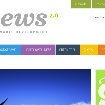
CHI SIAMO
COMITAT
con il pa
OOD&TRAVEL
HEALTH&WELLNESS
GREEN TECH
GLOCAL
EC