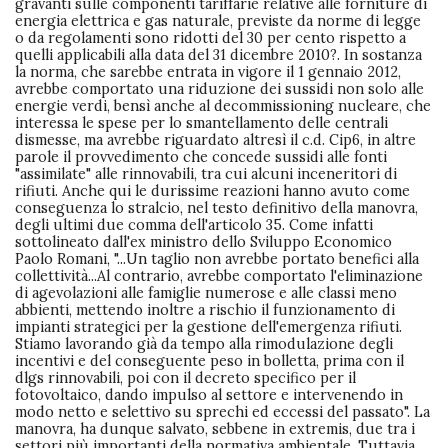
gravanti sulle componenti tariffarie relative alle forniture di
energia elettrica e gas naturale, previste da norme di legge
o da regolamenti sono ridotti del 30 per cento rispetto a
quelli applicabili alla data del 31 dicembre 2010?. In sostanza
la norma, che sarebbe entrata in vigore il 1 gennaio 2012,
avrebbe comportato una riduzione dei sussidi non solo alle
energie verdi, bensì anche al decommissioning nucleare, che
interessa le spese per lo smantellamento delle centrali
dismesse, ma avrebbe riguardato altresì il c.d. Cip6, in altre
parole il provvedimento che concede sussidi alle fonti
"assimilate" alle rinnovabili, tra cui alcuni inceneritori di
rifiuti. Anche qui le durissime reazioni hanno avuto come
conseguenza lo stralcio, nel testo definitivo della manovra,
degli ultimi due comma dell'articolo 35. Come infatti
sottolineato dall'ex ministro dello Sviluppo Economico
Paolo Romani, "...Un taglio non avrebbe portato benefici alla
collettività...Al contrario, avrebbe comportato l'eliminazione
di agevolazioni alle famiglie numerose e alle classi meno
abbienti, mettendo inoltre a rischio il funzionamento di
impianti strategici per la gestione dell'emergenza rifiuti.
Stiamo lavorando già da tempo alla rimodulazione degli
incentivi e del conseguente peso in bolletta, prima con il
dlgs rinnovabili, poi con il decreto specifico per il
fotovoltaico, dando impulso al settore e intervenendo in
modo netto e selettivo su sprechi ed eccessi del passato". La
manovra, ha dunque salvato, sebbene in extremis, due tra i
settori più importanti della normativa ambientale. Tuttavia