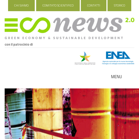
CHI SIAMO
COMITATO SCIENTIFICO
CONTATTI
STORICO
con il patrocinio di
MENU
ECO-NOMY
INDUSTRIA VERDE
FOOD&TRAVEL
HEALTH&WELLNESS