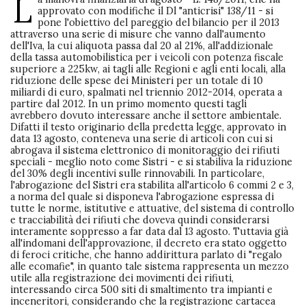
L
approvato con modifiche il Dl "anticrisi" 138/11 - si
pone l'obiettivo del pareggio del bilancio per il 2013
attraverso una serie di misure che vanno dall'aumento
dell'Iva, la cui aliquota passa dal 20 al 21%, all'addizionale
della tassa automobilistica per i veicoli con potenza fiscale
superiore a 225kw, ai tagli alle Regioni e agli enti locali, alla
riduzione delle spese dei Ministeri per un totale di 10
miliardi di euro, spalmati nel triennio 2012-2014, operata a
partire dal 2012. In un primo momento questi tagli
avrebbero dovuto interessare anche il settore ambientale.
Difatti il testo originario della predetta legge, approvato in
data 13 agosto, conteneva una serie di articoli con cui si
abrogava il sistema elettronico di monitoraggio dei rifiuti
speciali - meglio noto come Sistri - e si stabiliva la riduzione
del 30% degli incentivi sulle rinnovabili. In particolare,
l'abrogazione del Sistri era stabilita all'articolo 6 commi 2 e 3,
a norma del quale si disponeva l'abrogazione espressa di
tutte le norme, istitutive e attuative, del sistema di controllo
e tracciabilità dei rifiuti che doveva quindi considerarsi
interamente soppresso a far data dal 13 agosto. Tuttavia già
all'indomani dell'approvazione, il decreto era stato oggetto
di feroci critiche, che hanno addirittura parlato di "regalo
alle ecomafie", in quanto tale sistema rappresenta un mezzo
utile alla registrazione dei movimenti dei rifiuti,
interessando circa 500 siti di smaltimento tra impianti e
inceneritori, considerando che la registrazione cartacea