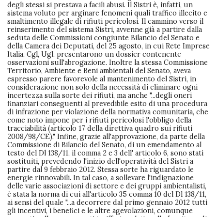
degli stessi si prestava a facili abusi. Il Sistri è, infatti, un
sistema voluto per arginare fenomeni quali traffico illecito e
smaltimento illegale di rifiuti pericolosi. Il cammino verso il
reinserimento del sistema Sistri, avvenne già a partire dalla
seduta delle Commissioni congiunte Bilancio del Senato e
della Camera dei Deputati, del 25 agosto, in cui Rete Imprese
Italia, Cgl, Ugl, presentarono un dossier contenente
osservazioni sull'abrogazione. Inoltre la stessa Commissione
Territorio, Ambiente e Beni ambientali del Senato, aveva
espresso parere favorevole al mantenimento del Sistri, in
considerazione non solo della necessità di eliminare ogni
incertezza sulla sorte dei rifiuti, ma anche "...degli oneri
finanziari conseguenti al prevedibile esito di una procedura
di infrazione per violazione della normativa comunitaria, che
come noto impone per i rifiuti pericolosi l'obbligo della
tracciabilità (articolo 17 della direttiva quadro sui rifiuti
2008/98/CE)." Infine, grazie all'approvazione, da parte della
Commissione di Bilancio del Senato, di un emendamento al
testo del Dl 138/11, il comma 2 e 3 dell' articolo 6, sono stati
sostituiti, prevedendo l'inizio dell'operatività del Sistri a
partire dal 9 febbraio 2012. Stessa sorte ha riguardato le
energie rinnovabili. In tal caso, a sollevare l'indignazione
delle varie associazioni di settore e dei gruppi ambientalisti,
è stata la norma di cui all'articolo 35 comma 10 del Dl 138/11,
ai sensi del quale "...a decorrere dal primo gennaio 2012 tutti
gli incentivi, i benefici e le altre agevolazioni, comunque