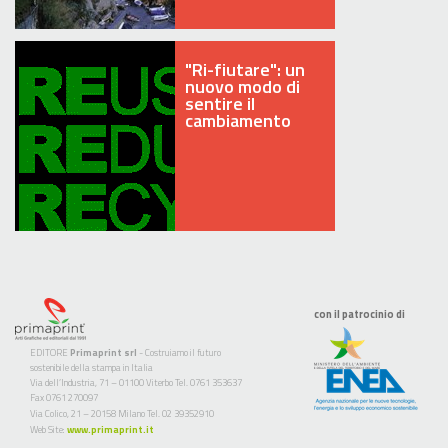
"Ri-fiutare": un
nuovo modo di
sentire il
cambiamento
con il patrocinio di
EDITORE
Primaprint srl
- Costruiamo il futuro
sostenibile della stampa in Italia
Via dell’Industria, 71 – 01100 Viterbo Tel. 0761 353637
Fax 0761 270097
Via Colico, 21 – 20158 Milano Tel. 02 39352910
Web Site:
www.primaprint.it