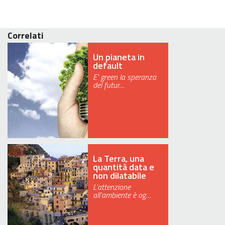
Correlati
Un pianeta in
default
E' green la speranza
del futur…
La Terra, una
quantità data e
non dilatabile
L'attenzione
all'ambiente è og…