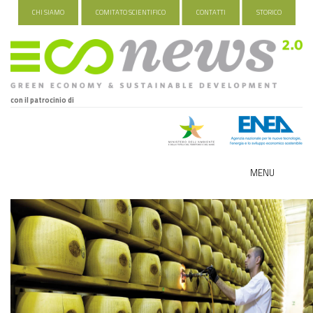
CHI SIAMO
COMITATO SCIENTIFICO
CONTATTI
STORICO
con il patrocinio di
MENU
ECO-NOMY
INDUSTRIA VERDE
FOOD&TRAVEL
HEALTH&WELLNESS