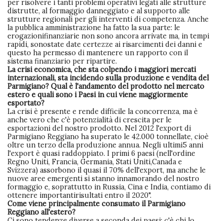
per risolvere i tanti problemi operativi legati alle strutture
distrutte, al formaggio danneggiato e al supporto alle
strutture regionali per gli interventi di competenza. Anche
la pubblica amministrazione ha fatto la sua parte: le
erogazionifinanziarie non sono ancora arrivate ma, in tempi
rapidi, sonostate date certezze ai risarcimenti dei danni e
questo ha permesso di mantenere un rapporto con il
sistema finanziario per ripartire.
La crisi economica, che sta colpendo i maggiori mercati
internazionali, sta incidendo sulla produzione e vendita del
Parmigiano? Qual è l'andamento del prodotto nel mercato
estero e quali sono i Paesi in cui viene maggiormente
esportato?
La crisi è presente e rende difficile la concorrenza, ma è
anche vero che c'è potenzialità di crescita per le
esportazioni del nostro prodotto. Nel 2012 l'export di
Parmigiano Reggiano ha superato le 42.000 tonnellate, cioè
oltre un terzo della produzione annua. Negli ultimi5 anni
l'export è quasi raddoppiato. I primi 6 paesi (nell'ordine
Regno Uniti, Francia, Germania, Stati Uniti,Canada e
Svizzera) assorbono il quasi il 70% dell'export, ma anche le
nuove aree emergenti si stanno innamorando del nostro
formaggio e, soprattutto in Russia, Cina e India, contiamo di
ottenere importantirisultati entro il 2020".
Come viene principalmente consumato il Parmigiano
Reggiano all'estero?
Ci sono tendenze diverse a seconda dei paesi: c'è chi lo