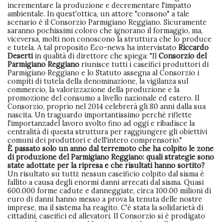
incrementare la produzione e decrementare l'impatto
ambientale. In quest'ottica, un attore "consono" a tale
scenario è il Consorzio Parmigiano Reggiano. Sicuramente
saranno pochissimi coloro che ignorano il formaggio, ma,
viceversa, molti non conoscono la struttura che lo produce
e tutela. A tal proposito Eco-news ha intervistato
Riccardo
Deserti
in qualità di direttore che spiega: "Il
Consorzio del
Parmigiano Reggiano
riunisce tutti i caseifici produttori di
Parmigiano Reggiano e lo Statuto assegna al Consorzio i
compiti di tutela della denominazione, la vigilanza sul
commercio, la valorizzazione della produzione e la
promozione del consumo a livello nazionale ed estero. Il
Consorzio, proprio nel 2014 celebrerà gli 80 anni dalla sua
nascita. Un traguardo importantissimo perché riflette
l'importanzadel lavoro svolto fino ad oggi e ribadisce la
centralità di questa struttura per raggiungere gli obiettivi
comuni dei produttori e dell'intero comprensorio."
È passato solo un anno dal terremoto che ha colpito le zone
di produzione del Parmigiano Reggiano: quali strategie sono
state adottate per la ripresa e che risultati hanno sortito?
Un risultato su tutti: nessun caseificio colpito dal sisma è
fallito a causa degli enormi danni arrecati dal sisma. Quasi
600.000 forme cadute e danneggiate, circa 100.00 milioni di
euro di danni hanno messo a prova la tenuta delle nostre
imprese, ma il sistema ha reagito. C'è stata la solidarietà di
cittadini, caseifici ed allevatori. Il Consorzio si è prodigato