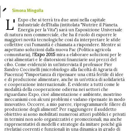
Simona Mingolla
L'
Expo che si terrà tra due anni nella capitale
industriale dell'Italia (intitolata "Nutrire il Pianeta.
Energia per la Vita") sarà un Esposizione Universale
di natura non commerciale, che ha il ruolo di esporre le
maggiori novità tecnologiche così da interpretare le sfide
collettive cui l'umanità è chiamata a rispondere. Mentre si
aspettano soluzioni dalla nuova Pac (Politica agricola
comunitaria), l'
Expo 2015
mira a elaborare soluzioni per le
crisi alimentari e le distorsioni finanziarie sui prezzi del
cibo. Come evidenziò in un'intervista il professor Pier
Sandro Coccinelli (microbiologo alla facoltà di Agraria di
Piacenza) "l'importanza di ripensare una città fertile di idee
e di produzione alimentare, anche in un'ottica di solidarietà
e cooperazione internazionale. È evidente a tutti come le
modalità della cooperazione odierna nei settori che
riguardano Expo, cioè alimentazione e ambiente, mostrino
meccanismi con alcuni problemi e vadano ripensate in modo
innovativo. Occorre, a mio parere, riprogrammarele filiere di
produzione degli alimenti". Per raggiungere il suddetto
obiettivo si sono mobilitati numerosi attori pubblici e privati
in termini non solo organizzativi e promozionali, ma anche
rappresentativi di modelli e strategie da imitare poiché già
rivelatisi coerenti e funzionali in una dinamica in grado di