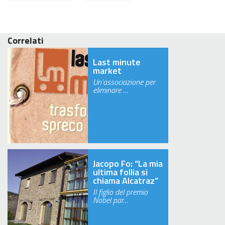
Correlati
Last minute
market
Un’associazione per
eliminare …
Jacopo Fo: “La mia
ultima follia si
chiama Alcatraz”
Il figlio del premio
Nobel par…