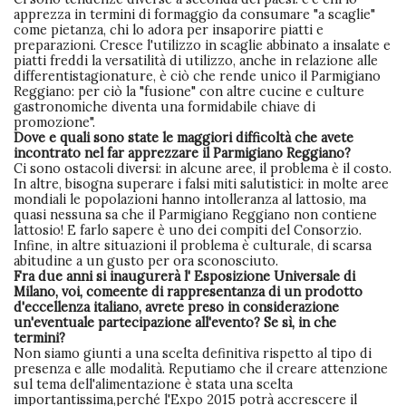
apprezza in termini di formaggio da consumare "a scaglie"
come pietanza, chi lo adora per insaporire piatti e
preparazioni. Cresce l'utilizzo in scaglie abbinato a insalate e
piatti freddi la versatilità di utilizzo, anche in relazione alle
differentistagionature, è ciò che rende unico il Parmigiano
Reggiano: per ciò la "fusione" con altre cucine e culture
gastronomiche diventa una formidabile chiave di
promozione".
Dove e quali sono state le maggiori difficoltà che avete
incontrato nel far apprezzare il Parmigiano Reggiano?
Ci sono ostacoli diversi: in alcune aree, il problema è il costo.
In altre, bisogna superare i falsi miti salutistici: in molte aree
mondiali le popolazioni hanno intolleranza al lattosio, ma
quasi nessuna sa che il Parmigiano Reggiano non contiene
lattosio! E farlo sapere è uno dei compiti del Consorzio.
Infine, in altre situazioni il problema è culturale, di scarsa
abitudine a un gusto per ora sconosciuto.
Fra due anni si inaugurerà l' Esposizione Universale di
Milano, voi, comeente di rappresentanza di un prodotto
d'eccellenza italiano, avrete preso in considerazione
un'eventuale partecipazione all'evento? Se sì, in che
termini?
Non siamo giunti a una scelta definitiva rispetto al tipo di
presenza e alle modalità. Reputiamo che il creare attenzione
sul tema dell'alimentazione è stata una scelta
importantissima,perché l'Expo 2015 potrà accrescere il