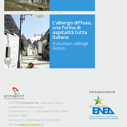
L'albergo diffuso,
una forma di
ospitalità tutta
italiana
A illustrare i dettagli
Gianca…
con il patrocinio di
EDITORE
Primaprint srl
- Costruiamo il futuro
sostenibile della stampa in Italia
Via dell’Industria, 71 – 01100 Viterbo Tel. 0761 353637
Fax 0761 270097
Via Colico, 21 – 20158 Milano Tel. 02 39352910
Web Site:
www.primaprint.it