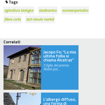
Tags
agricoltura biologica
biodinamica
econewsperiodico
filiera corta
last minute market
Correlati
Jacopo Fo: “La mia
ultima follia si
chiama Alcatraz”
Il figlio del premio
Nobel par…
L'albergo diffuso,
una forma di