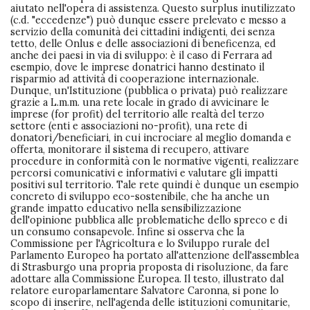
aiutato nell'opera di assistenza. Questo surplus inutilizzato
(c.d. "eccedenze") può dunque essere prelevato e messo a
servizio della comunità dei cittadini indigenti, dei senza
tetto, delle Onlus e delle associazioni di beneficenza, ed
anche dei paesi in via di sviluppo: è il caso di Ferrara ad
esempio, dove le imprese donatrici hanno destinato il
risparmio ad attività di cooperazione internazionale.
Dunque, un'Istituzione (pubblica o privata) può realizzare
grazie a L.m.m. una rete locale in grado di avvicinare le
imprese (for profit) del territorio alle realtà del terzo
settore (enti e associazioni no-profit), una rete di
donatori/beneficiari, in cui incrociare al meglio domanda e
offerta, monitorare il sistema di recupero, attivare
procedure in conformità con le normative vigenti, realizzare
percorsi comunicativi e informativi e valutare gli impatti
positivi sul territorio. Tale rete quindi è dunque un esempio
concreto di sviluppo eco-sostenibile, che ha anche un
grande impatto educativo nella sensibilizzazione
dell'opinione pubblica alle problematiche dello spreco e di
un consumo consapevole. Infine si osserva che la
Commissione per l'Agricoltura e lo Sviluppo rurale del
Parlamento Europeo ha portato all'attenzione dell'assemblea
di Strasburgo una propria proposta di risoluzione, da fare
adottare alla Commissione Europea. Il testo, illustrato dal
relatore europarlamentare Salvatore Caronna, si pone lo
scopo di inserire, nell'agenda delle istituzioni comunitarie,