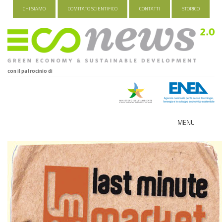
CHI SIAMO
COMITATO SCIENTIFICO
CONTATTI
STORICO
con il patrocinio di
MENU
ECO-NOMY
INDUSTRIA VERDE
FOOD&TRAVEL
HEALTH&WELLNESS