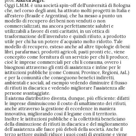
prof.
Andrea Segrè
.
Oggi L.M.M. è una società spin-off dell'università di Bologna
che, nel corso degli anni, ha attivato molti progetti in Italia e
all'estero (Brasile e Argentina), che ha messo a punto un
modello di recupero dei beni non venduti o non
commercializzati, ma ancora perfettamente salubri e
utilizzabili a favore di enti caritativi, in un´ottica di
trasformazione dell´invenduto e quindi rifiuto, a prodotto
utile per chi ha un potere d´acquisto molto ridotto. Tale
modello di recupero, esteso anche ad altre tipologie di beni:
libri, parafarmaci, prodotti agricoli, pasti pronti etc., viene
concepito come fornitura di un servizio per chi li produce,
cioè le imprese commerciali per chi li consuma, ovvero i
bisognosi attraverso gli enti di assistenza e infine per le
istituzioni pubbliche (come Comuni, Province, Regioni, Asl..)
e per la comunità che conseguono benefici indiretti,
ambientali e sociali, ad esempio vedendo diminuire il flusso
di rifiuti in discarica e vedendo migliorare l'assistenza alle
persone svantaggiate.
Il sistema distributivo diventa, dunque, più efficiente: difatti
le imprese diminuiscono il costo di smaltimento dei rifiuti,
anche attraverso la gestione di eccedenze in maniera
innovativa, migliorando così il legame con il territorio.
Inoltre le istituzioni pubbliche e la collettività beneficiano
della diminuzione di rifiuti in discarica e del miglioramento
dell´assistenza alle fasce più deboli della società. Anche il
terzo settore quindi riduce i suoi costi di gestione e viene