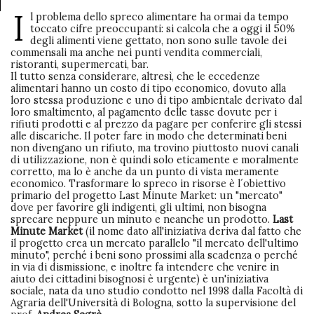
I
l problema dello spreco alimentare ha ormai da tempo
toccato cifre preoccupanti: si calcola che a oggi il 50%
degli alimenti viene gettato, non sono sulle tavole dei
commensali ma anche nei punti vendita commerciali,
ristoranti, supermercati, bar.
Il tutto senza considerare, altresì, che le eccedenze
alimentari hanno un costo di tipo economico, dovuto alla
loro stessa produzione e uno di tipo ambientale derivato dal
loro smaltimento, al pagamento delle tasse dovute per i
rifiuti prodotti e al prezzo da pagare per conferire gli stessi
alle discariche. Il poter fare in modo che determinati beni
non divengano un rifiuto, ma trovino piuttosto nuovi canali
di utilizzazione, non è quindi solo eticamente e moralmente
corretto, ma lo è anche da un punto di vista meramente
economico. Trasformare lo spreco in risorse è l´obiettivo
primario del progetto Last Minute Market: un "mercato"
dove per favorire gli indigenti, gli ultimi, non bisogna
sprecare neppure un minuto e neanche un prodotto.
Last
Minute Market
(il nome dato all'iniziativa deriva dal fatto che
il progetto crea un mercato parallelo "il mercato dell'ultimo
minuto", perché i beni sono prossimi alla scadenza o perché
in via di dismissione, e inoltre fa intendere che venire in
aiuto dei cittadini bisognosi è urgente) è un'iniziativa
sociale, nata da uno studio condotto nel 1998 dalla Facoltà di
Agraria dell'Università di Bologna, sotto la supervisione del