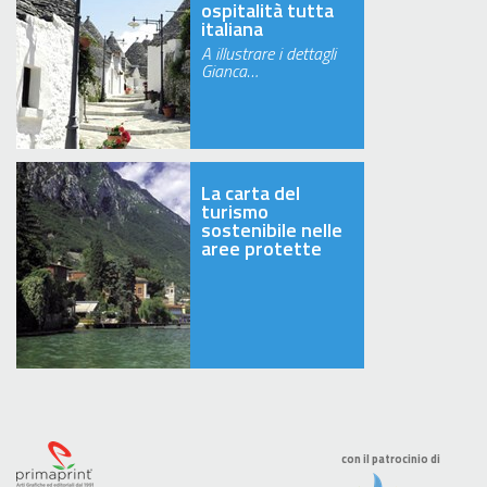
ospitalità tutta
italiana
A illustrare i dettagli
Gianca…
La carta del
turismo
sostenibile nelle
aree protette
con il patrocinio di