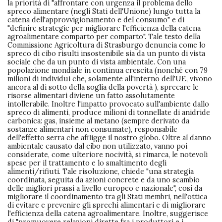
la priorità di "affrontare con urgenza il problema dello
spreco alimentare (negli Stati dell'Unione) lungo tutta la
catena dell'approvvigionamento e del consumo" e di
"definire strategie per migliorare l'efficienza della catena
agroalimentare comparto per comparto". Tale testo della
Commissione Agricoltura di Strasburgo denuncia come lo
spreco di cibo risulti insostenibile sia da un punto di vista
sociale che da un punto di vista ambientale. Con una
popolazione mondiale in continua crescita (nonché con 79
milioni di individui che, solamente all'interno dell'UE, vivono
ancora al di sotto della soglia della povertà ), sprecare le
risorse alimentari diviene un fatto assolutamente
intollerabile. Inoltre l'impatto provocato sull'ambiente dallo
spreco di alimenti, produce milioni di tonnellate di anidride
carbonica: gas, insieme al metano (sempre derivato da
sostanze alimentari non consumate), responsabile
dell'effetto serra che affligge il nostro globo. Oltre al danno
ambientale causato dal cibo non utilizzato, vanno poi
considerate, come ulteriore nocività, si rimarca, le notevoli
spese per il trattamento e lo smaltimento degli
alimenti/rifiuti. Tale risoluzione, chiede "una strategia
coordinata, seguita da azioni concrete e da uno scambio
delle migliori prassi a livello europeo e nazionale", così da
migliorare il coordinamento tra gli Stati membri, nell'ottica
di evitare e prevenire gli sprechi alimentari e di migliorare
l'efficienza della catena agroalimentare. Inoltre, suggerisce