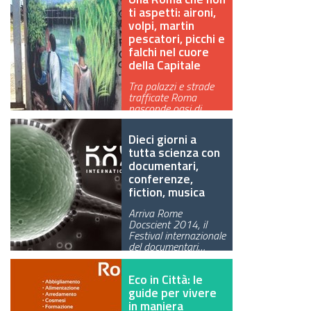
ti aspetti: aironi,
volpi, martin
pescatori, picchi e
falchi nel cuore
della Capitale
Tra palazzi e strade
trafficate Roma
nasconde oasi di
biodiversità. In…
Dieci giorni a
tutta scienza con
documentari,
conferenze,
fiction, musica
Arriva Rome
Docscient 2014, il
Festival internazionale
del documentari…
Eco in Città: le
guide per vivere
in maniera