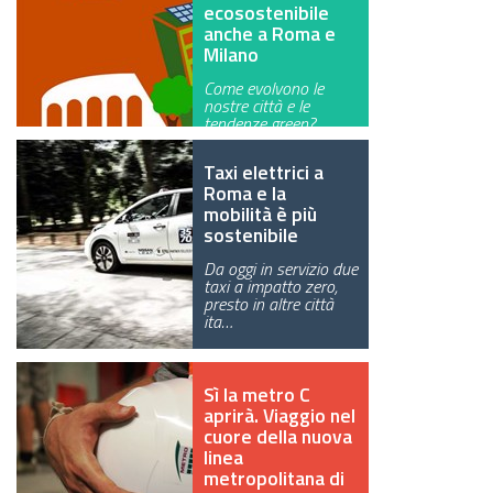
ecosostenibile
anche a Roma e
Milano
Come evolvono le
nostre città e le
tendenze green?
Intervista a Marzia…
Taxi elettrici a
Roma e la
mobilità è più
sostenibile
Da oggi in servizio due
taxi a impatto zero,
presto in altre città
ita…
Sì la metro C
aprirà. Viaggio nel
cuore della nuova
linea
metropolitana di