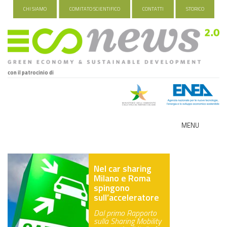
CHI SIAMO
COMITATO SCIENTIFICO
CONTATTI
STORICO
con il patrocinio di
MENU
ECO-NOMY
Nel car sharing
INDUSTRIA VERDE
Milano e Roma
spingono
FOOD&TRAVEL
sull’acceleratore
Dal primo Rapporto
HEALTH&WELLNESS
sulla Sharing Mobility