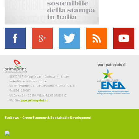
con il patrocinio di
EDITORE
Primaprint srl
- Costruiamo il futuro
sostenibile della stampa in Italia
Via dell’Industria, 71 – 01100 Viterbo Tel. 0761 353637
Fax 0761 270097
Via Colico, 21 – 20158 Milano Tel. 02 39352910
Web Site:
www.primaprint.it
EcoNews
– Green Economy & Sostainable Development