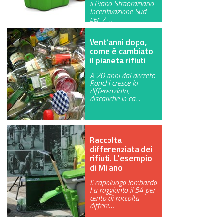
il Piano Straordinario
Incentivazione Sud
GREEN TECH
per 7 …
GLOCAL
Vent’anni dopo,
come è cambiato
ECO-EVENTI
il pianeta rifiuti
A 20 anni dal decreto
ECOINCENTRIAMOCI
Ronchi cresce la
differenziata,
discariche in ca…
Raccolta
differenziata dei
rifiuti. L'esempio
di Milano
Il capoluogo lombardo
ha raggiunto il 54 per
cento di raccolta
differe…