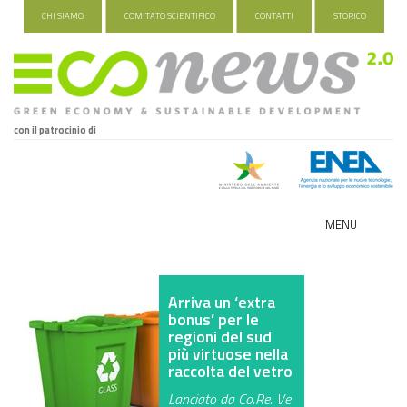
CHI SIAMO
COMITATO SCIENTIFICO
CONTATTI
STORICO
con il patrocinio di
MENU
ECO-NOMY
Arriva un ‘extra
INDUSTRIA VERDE
bonus’ per le
regioni del sud
FOOD&TRAVEL
più virtuose nella
raccolta del vetro
HEALTH&WELLNESS
Lanciato da Co.Re. Ve