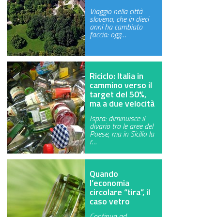
Viaggio nella città
slovena, che in dieci
anni ha cambiato
faccia: ogg…
Riciclo: Italia in
cammino verso il
target del 50%,
ma a due velocità
Ispra: diminuisce il
divario tra le aree del
Paese, ma in Sicilia la
r…
Quando
l’economia
circolare “tira”, il
caso vetro
Continua ad