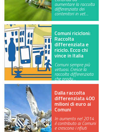
aumentare la raccolta
differenziata dei
contenitori in vet…
Comuni ricicloni:
Raccolta
differenziata e
riciclo. Ecco chi
vince in Italia
Comuni sempre più
virtuosi. Cresce la
raccolta differenziata
che produ…
Dalla raccolta
differenziata 400
milioni di euro ai
Comuni
In aumento nel 2014
il contributo ai Comuni
e crescono i rifiuti