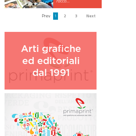
racco…
Prev
1
2
3
Next