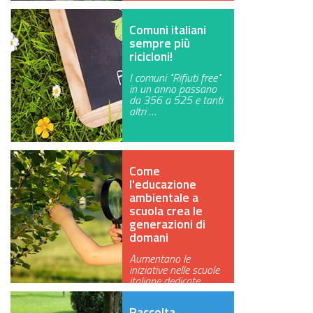
Comuni italiani
sempre più
ricicloni!
I comuni "Rifiuti free"
in un anno passano
da 356 a 525 e tanti
altri …
Come
l'educazione
ambientale a
scuola crea le
generazioni di
domani
Aumentano le
iniziative nelle scuole
italiane dedicate
all'educazione …
Raccolta