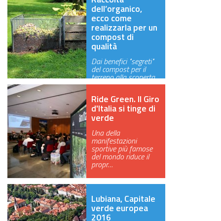
dell’organico,
ecco come
realizzarla per un
compost di
qualità
Dai benefici "segreti"
del compost per il
terreno alla scoperta
di cos…
Ride Green. Il Giro
d'Italia si tinge di
verde
Una della
manifestazioni
sportive più famose
del mondo riduce il
propr…
Lubiana, Capitale
verde europea
2016