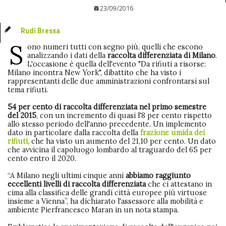
23/09/2016
Rudi Bressa
S
ono numeri tutti con segno più, quelli che escono
analizzando i dati della
raccolta differenziata di Milano
.
L'occasione è quella dell'evento "Da rifiuti a risorse:
Milano incontra New York", dibattito che ha visto i
rappresentanti delle due amministrazioni confrontarsi sul
tema rifiuti.
54 per cento di raccolta differenziata nel primo semestre
del 2015
, con un incremento di quasi l'8 per cento rispetto
allo stesso periodo dell'anno precedente. Un implemento
dato in particolare dalla raccolta della
frazione umida dei
rifiuti,
che ha visto un aumento del 21,10 per cento. Un dato
che avvicina il capoluogo lombardo al traguardo del 65 per
cento entro il 2020.
“A Milano negli ultimi cinque anni
abbiamo raggiunto
eccellenti livelli di raccolta differenziata
che ci attestano in
cima alla classifica delle grandi città europee più virtuose
insieme a Vienna”, ha dichiarato l'assessore alla mobilità e
ambiente Pierfrancesco Maran in un nota stampa.