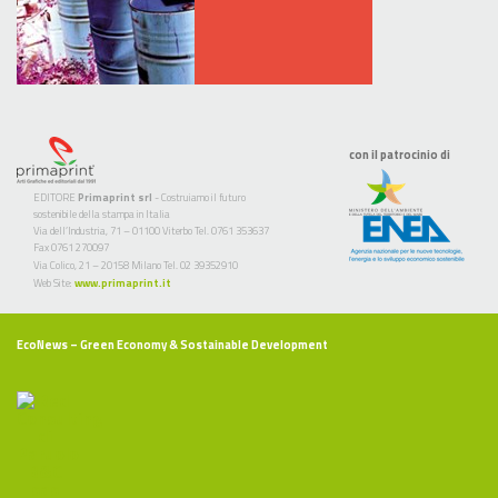
con il patrocinio di
EDITORE
Primaprint srl
- Costruiamo il futuro
sostenibile della stampa in Italia
Via dell’Industria, 71 – 01100 Viterbo Tel. 0761 353637
Fax 0761 270097
Via Colico, 21 – 20158 Milano Tel. 02 39352910
Web Site:
www.primaprint.it
EcoNews
– Green Economy & Sostainable Development