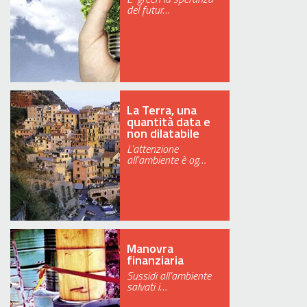
del futur…
La Terra, una
quantità data e
non dilatabile
L'attenzione
all'ambiente è og…
Manovra
finanziaria
Sussidi all’ambiente
salvati i…