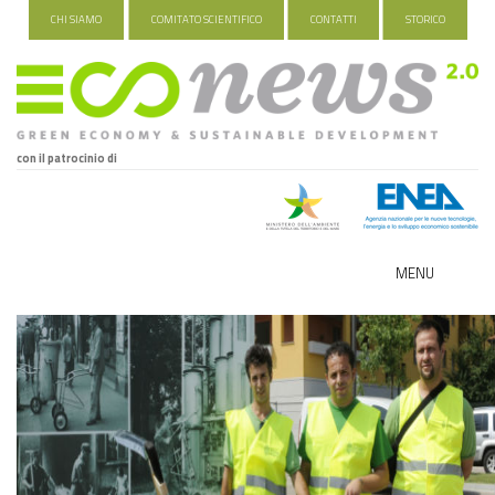
CHI SIAMO
COMITATO SCIENTIFICO
CONTATTI
STORICO
con il patrocinio di
MENU
ECO-NOMY
INDUSTRIA VERDE
FOOD&TRAVEL
HEALTH&WELLNESS