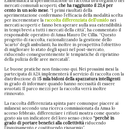
Emblematica la sperimentazione di raccolta dell'organico nei
mercati comunali scoperti,
che ha raggiunto il 23,4 per
cento in un solo mese
. “I primi risultati della
sperimentazione confermano l’efficacia della modalità scelta
per incrementare la
raccolta differenziata dell’umido
nei
mercati scoperti e fanno ben sperare sulla sua estendibilità
in tempi brevi a tutti i mercati della città”, ha commentato il
responsabile operativo di Amsa Mauro De Cillis. “Questo
progetto di raccolta, razionalizzando la gestione dello
'scarto' degli ambulanti, ha inoltre in prospettiva l’obiettivo
di migliorare lo stato degli spazi nel post-mercato,
riducendo conseguentemente le tempistiche di ripristino
della pulizia delle aree mercatali”.
Le buone pratiche non finiscono qui. Nei prossimi mesi la
partecipata di A2A implementerà il servizio di raccolta con la
distribuzione di 1
5 mila bidoni della spazzatura intelligenti
in grado di informare quando hanno necessità di essere
svuotati. Il parco mezzi per la raccolta verrà inoltre
rinnovato.
La raccolta differenziata spinta pare comunque piacere ai
milanesi: secondo una ricerca commissionata da Amsa lo
scorso febbraio, differenziare i rifiuti mostra come questo
gesto sia un indicatore del loro senso civico
“perché in
grado di portare benefici alla collettività
riducendo
l’inquinamento e costituendo risparmio”.