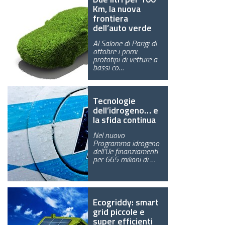
Km, la nuova
frontiera
dell’auto verde
Al Salone di Parigi di
ottobre i primi
prototipi di vetture a
bassi co…
Tecnologie
dell’idrogeno… e
la sfida continua
Nel nuovo
Programma idrogeno
dell’Ue finanziamenti
per 665 milioni di …
Ecogriddy: smart
grid piccole e
super efficienti