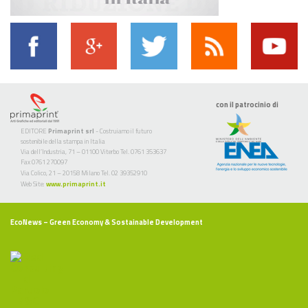
con il patrocinio di
EDITORE
Primaprint srl
- Costruiamo il futuro
sostenibile della stampa in Italia
Via dell’Industria, 71 – 01100 Viterbo Tel. 0761 353637
Fax 0761 270097
Via Colico, 21 – 20158 Milano Tel. 02 39352910
Web Site:
www.primaprint.it
EcoNews
– Green Economy & Sostainable Development