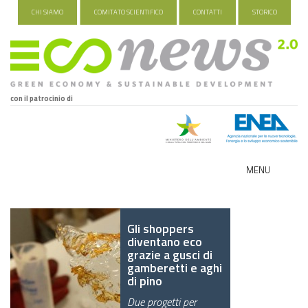
CHI SIAMO
COMITATO SCIENTIFICO
CONTATTI
STORICO
con il patrocinio di
MENU
ECO-NOMY
Gli shoppers
INDUSTRIA VERDE
diventano eco
grazie a gusci di
FOOD&TRAVEL
gamberetti e aghi
di pino
HEALTH&WELLNESS
Due progetti per