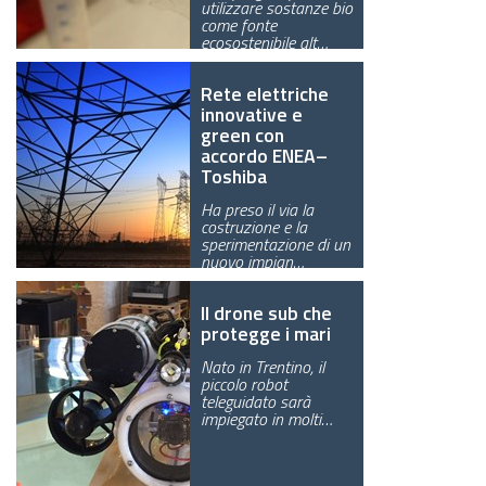
utilizzare sostanze bio
come fonte
GREEN TECH
ecosostenibile alt…
GLOCAL
Rete elettriche
innovative e
ECO-EVENTI
green con
accordo ENEA–
ECOINCENTRIAMOCI
Toshiba
Ha preso il via la
costruzione e la
sperimentazione di un
nuovo impian…
Il drone sub che
protegge i mari
Nato in Trentino, il
piccolo robot
teleguidato sarà
impiegato in molti…