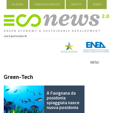
CHI SIAMO
COMITATO SCIENTIFICO
CONTATTI
STORICO
con il patrocinio di
MENU
ECO-NOMY
Green-Tech
INDUSTRIA VERDE
A Favignana da
FOOD&TRAVEL
posidonia
spiaggiata nasce
nuova posidonia
HEALTH&WELLNESS