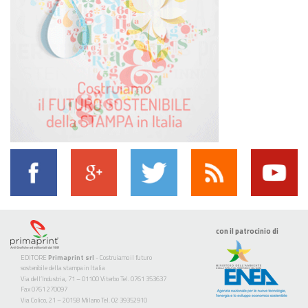
con il patrocinio di
EDITORE
Primaprint srl
- Costruiamo il futuro
sostenibile della stampa in Italia
Via dell’Industria, 71 – 01100 Viterbo Tel. 0761 353637
Fax 0761 270097
Via Colico, 21 – 20158 Milano Tel. 02 39352910