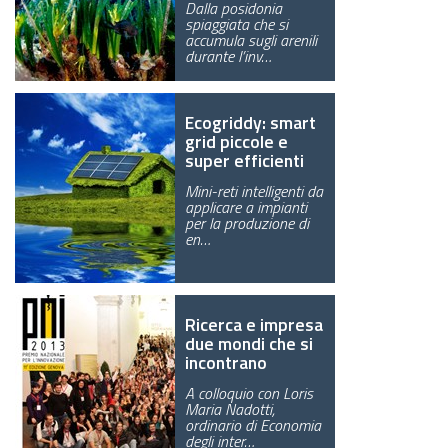
Dalla posidonia
spiaggiata che si
GREEN TECH
accumula sugli arenili
durante l’inv…
GLOCAL
ECO-EVENTI
Ecogriddy: smart
grid piccole e
super efficienti
ECOINCENTRIAMOCI
Mini-reti intelligenti da
applicare a impianti
per la produzione di
en…
Ricerca e impresa
due mondi che si
incontrano
A colloquio con Loris
Maria Nadotti,
ordinario di Economia
degli inter…