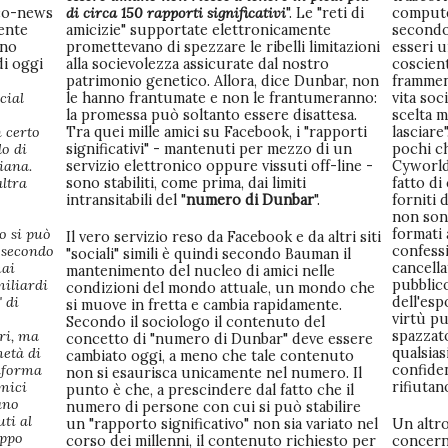
Eco-news
di circa 150 rapporti significativi
". Le "reti di
compute
ente
amicizie" supportate elettronicamente
secondo
eno
promettevano di spezzare le ribelli limitazioni
esseri u
di oggi
alla socievolezza assicurate dal nostro
coscien
patrimonio genetico. Allora, dice Dunbar, non
framment
ocial
le hanno frantumate e non le frantumeranno:
vita soc
la promessa può soltanto essere disattesa.
scelta 
n certo
Tra quei mille amici su Facebook, i "rapporti
lasciare
lo di
significativi" - mantenuti per mezzo di un
pochi ch
iana.
servizio elettronico oppure vissuti off-line -
Cyworld
altra
sono stabiliti, come prima, dai limiti
fatto di
intransitabili del "
numero di Dunbar
".
forniti 
non son
o si può
formati 
Il vero servizio reso da Facebook e da altri siti
e secondo
confessi
"sociali" simili è quindi secondo Bauman il
mai
cancella
mantenimento del nucleo di amici nelle
miliardi
pubblico
condizioni del mondo attuale, un mondo che
" di
dell'esp
si muove in fretta e cambia rapidamente.
virtù pu
Secondo il sociologo il contenuto del
tri, ma
spazzat
concetto di "numero di Dunbar" deve essere
età di
qualsias
cambiato oggi, a meno che tale contenuto
informa
confiden
non si esaurisca unicamente nel numero. Il
amici
rifiutano
punto è che, a prescindere dal fatto che il
ano
numero di persone con cui si può stabilire
ti al
un "rapporto significativo" non sia variato nel
Un altro
oppo
corso dei millenni, il contenuto richiesto per
concerne