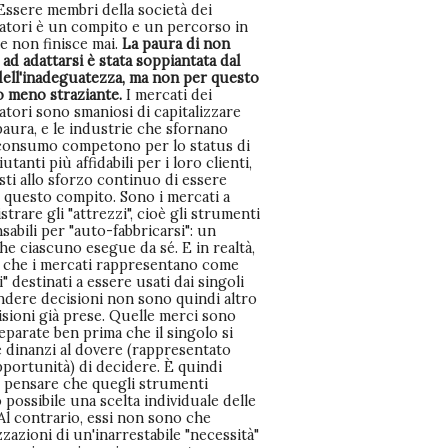
Essere membri della società dei
tori è un compito e un percorso in
he non finisce mai.
La paura di non
 ad adattarsi è stata soppiantata dal
dell'inadeguatezza, ma non per questo
to meno straziante.
I mercati dei
tori sono smaniosi di capitalizzare
aura, e le industrie che sfornano
 consumo competono per lo status di
utanti più affidabili per i loro clienti,
ti allo sforzo continuo di essere
i questo compito. Sono i mercati a
trare gli "attrezzi", cioè gli strumenti
sabili per "auto-fabbricarsi": un
he ciascuno esegue da sé. E in realtà,
i che i mercati rappresentano come
i" destinati a essere usati dai singoli
ndere decisioni non sono quindi altro
sioni già prese. Quelle merci sono
eparate ben prima che il singolo si
e dinanzi al dovere (rappresentato
portunità) di decidere. È quindi
 pensare che quegli strumenti
possibile una scelta individuale delle
. Al contrario, essi non sono che
izzazioni di un'inarrestabile "necessità"