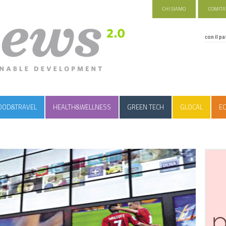
CHI SIAMO
COMITAT
con il pa
OOD&TRAVEL
HEALTH&WELLNESS
GREEN TECH
GLOCAL
EC