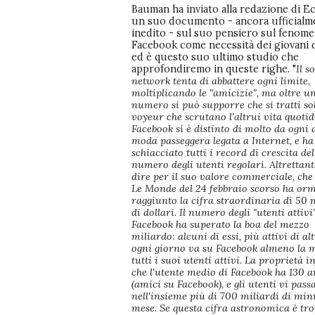
Bauman ha inviato alla redazione di 
un suo documento - ancora ufficialm
inedito - sul suo pensiero sul fenom
Facebook come necessità dei giovani 
ed è questo suo ultimo studio che
approfondiremo in queste righe. "
Il s
network tenta di abbattere ogni limite,
moltiplicando le "amicizie", ma oltre u
numero si può supporre che si tratti so
voyeur che scrutano l'altrui vita quotid
Facebook si è distinto di molto da ogni 
moda passeggera legata a Internet, e ha
schiacciato tutti i record di crescita del
numero degli utenti regolari. Altrettant
dire per il suo valore commerciale, ch
Le Monde del 24 febbraio scorso ha or
raggiunto la cifra straordinaria di 50 
di dollari. Il numero degli "utenti attivi
Facebook ha superato la boa del mezzo
miliardo: alcuni di essi, più attivi di al
ogni giorno va su Facebook almeno la m
tutti i suoi utenti attivi. La proprietà 
che l'utente medio di Facebook ha 130 
(amici su Facebook), e gli utenti vi pass
nell'insieme più di 700 miliardi di minu
mese. Se questa cifra astronomica è tr