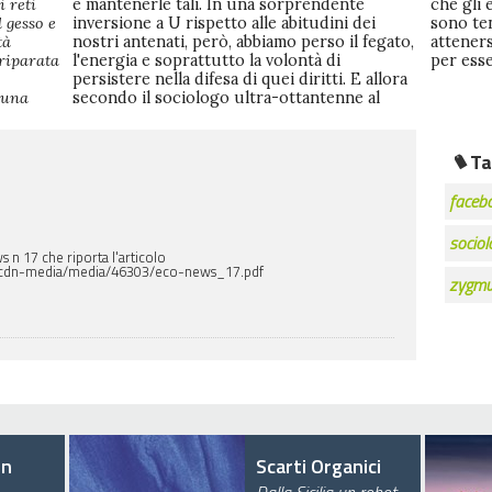
i reti
e mantenerle tali. In una sorprendente
che gli
l gesso e
inversione a U rispetto alle abitudini dei
sono te
tà
nostri antenati, però, abbiamo perso il fegato,
atteners
riparata
l'energia e soprattutto la volontà di
per esse
persistere nella difesa di quei diritti. E allora
 una
secondo il sociologo ultra-ottantenne al
Ta
faceb
sociol
 n 17 che riporta l'articolo
/cdn-media/media/46303/eco-news_17.pdf
zygmu
en
Scarti Organici
Dalla Sicilia un robot