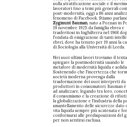
sulla stratificazione sociale e il movi
lavoratori fino a temi più generali com
post-modernità, oggi a 86 anni analizza
fenomeno di Facebook. Stiamo parland
Zygmunt Bauman
, nato a Poznan in Po
19 novembre 1925 da famiglia ebrea e
trasferitosi in Inghilterra nel 1968 do
l'ondata di emigrazione di tanti intelle
ebrei, dove ha tenuto per 19 anni la c
di Sociologia alla Università di Leeds.
Nei suoi ultimi lavori troviamo il tenta
spiegare la postmodernità usando le
metafore di modernità liquida e solida
Sostenendo che l'incertezza che torm
società moderna provenga dalla
trasformazione dei suoi interpreti da
produttori in consumatori, Bauman è
ad analizzare, legando tra loro, concet
il consumismo e la creazione di rifiut
la globalizzazione e l'industria della p
smantellamento delle sicurezze dato 
vita liquida sempre più scatenata e for
conformarsi alle predisposizioni del
per non sentirsi esclusa.