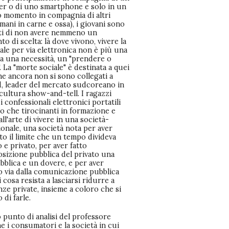
r o di uno smartphone e solo in un
 momento in compagnia di altri
mani in carne e ossa), i giovani sono
ti di non avere nemmeno un
o di scelta: là dove vivono, vivere la
iale per via elettronica non è più una
ma una necessità, un "prendere o
". La "morte sociale" è destinata a quei
e ancora non si sono collegati a
, leader del mercato sudcoreano in
 cultura show-and-tell. I ragazzi
di confessionali elettronici portatili
o che tirocinanti in formazione e
all'arte di vivere in una società-
onale, una società nota per aver
to il limite che un tempo divideva
 e privato, per aver fatto
osizione pubblica del privato una
bblica e un dovere, e per aver
o via dalla comunicazione pubblica
i cosa resista a lasciarsi ridurre a
ze private, insieme a coloro che si
 di farle.
 punto di analisi del professore
 i consumatori e la società in cui