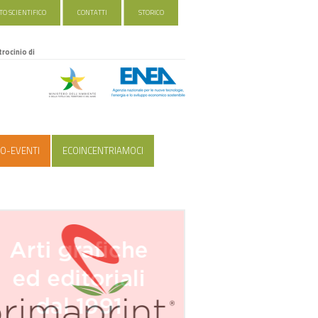
O SCIENTIFICO
CONTATTI
STORICO
trocinio di
O-EVENTI
ECOINCENTRIAMOCI