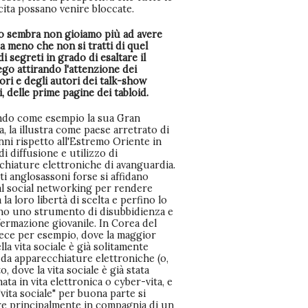
cita possano venire bloccate.
o sembra non gioiamo più ad avere
 a meno che non si tratti di quel
i segreti in grado di esaltare il
go attirando l'attenzione dei
ori e degli autori dei talk-show
vi, delle prime pagine dei tabloid.
do come esempio la sua Gran
, la illustra come paese arretrato di
ni rispetto all'Estremo Oriente in
di diffusione e utilizzo di
chiature elettroniche di avanguardia.
ti anglosassoni forse si affidano
al social networking per rendere
 la loro libertà di scelta e perfino lo
no uno strumento di disubbidienza e
ermazione giovanile. In Corea del
vece per esempio, dove la maggior
lla vita sociale è già solitamente
 da apparecchiature elettroniche (o,
o, dove la vita sociale è già stata
ata in vita elettronica o cyber-vita, e
"vita sociale" per buona parte si
re principalmente in compagnia di un