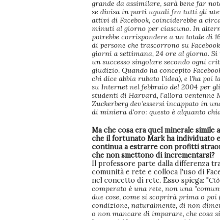
grande da assimilare, sarà bene far not
se divisa in parti uguali fra tutti gli ute
attivi di Facebook, coinciderebbe a circ
minuti al giorno per ciascuno. In alter
potrebbe corrispondere a un totale di 1
di persone che trascorrono su Facebook
giorni a settimana, 24 ore al giorno. Si 
un successo singolare secondo ogni crit
giudizio. Quando ha concepito Facebook
chi dice abbia rubato l'idea), e l'ha poi 
su Internet nel febbraio del 2004 per gl
studenti di Harvard, l'allora ventenne
Zuckerberg dev'essersi incappato in un
di miniera d'oro: questo è alquanto chi
Ma che cosa era quel minerale simile a
che il fortunato Mark ha individuato 
continua a estrarre con profitti strao
che non smettono di incrementarsi?
Il professore parte dalla differenza tr
comunità e rete e colloca l'uso di Fa
nel concetto di rete. Esso spiega: "
Ciò
comperato è una rete, non una "comunit
due cose, come si scoprirà prima o poi 
condizione, naturalmente, di non dimen
o non mancare di imparare, che cosa si