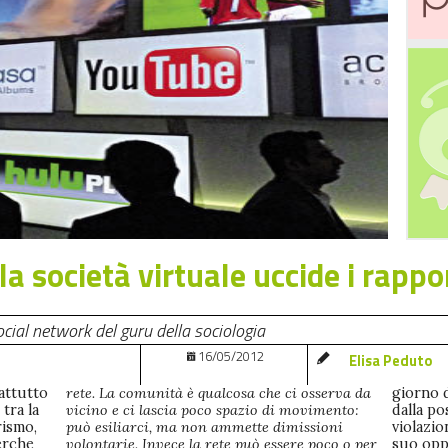
 società virtuale uccide i rappo
ocial network del guru della sociologia
16/05/2012
Elisa Peduto
attutto
rete. La comunità è qualcosa che ci osserva da
giorno 
tra la
vicino e ci lascia poco spazio di movimento:
dalla po
rismo,
può esiliarci, ma non ammette dimissioni
violazio
cerche
volontarie. Invece la rete può essere poco o per
suo oppo