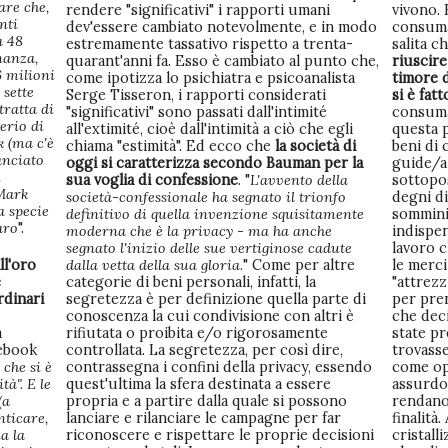
are che,
rendere "significativi" i rapporti umani
vivono. 
nti
dev'essere cambiato notevolmente, e in modo
consuma
a 48
estremamente tassativo rispetto a trenta-
salita c
nanza,
quarant'anni fa. Esso è cambiato al punto che,
riuscire
6 milioni
come ipotizza lo psichiatra e psicoanalista
timore 
 sette
Serge Tisseron, i rapporti considerati
si è fat
tratta di
"significativi" sono passati dall'intimité
consuma
erio di
all'extimité, cioè dall'intimità a ciò che egli
questa p
 (ma c'è
chiama "estimità". Ed ecco che
la società di
beni di
lanciato
oggi si caratterizza secondo Bauman per la
guide/ai
i
sua voglia di confessione
. "
L'avvento della
sottopos
 Mark
società-confessionale ha segnato il trionfo
degni d
a specie
definitivo di quella invenzione squisitamente
somminis
aro
".
moderna che è la privacy - ma ha anche
indispen
segnato l'inizio delle sue vertiginose cadute
lavoro c
ll'oro
dalla vetta della sua gloria.
" Come per altre
le merc
e
categorie di beni personali, infatti, la
"attrezz
rdinari
segretezza è per definizione quella parte di
per pre
conoscenza la cui condivisione con altri è
che deci
a
rifiutata o proibita e/o rigorosamente
state pr
cebook
controllata. La segretezza, per così dire,
trovass
 che si è
contrassegna i confini della privacy, essendo
come op
à". E le
quest'ultima la sfera destinata a essere
assurdo
(a
propria e a partire dalla quale si possono
rendano 
ticare,
lanciare e rilanciare le campagne per far
finalità
a la
riconoscere e rispettare le proprie decisioni
cristall