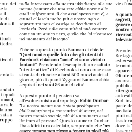
mento dei
nulla interessata alla nostra ubbidienza alle sue
vie d´us
e la
norme (sempre che una rete abbia norme alle
 il
quali uniformarsi, il che assai spesso non è), e
A quant
o di
quindi ci lascia molto più a nostro agio e
segreti,
lonia il
soprattutto non ci castiga se decidiamo di
genere d
lasciarla. Però sulla comunità si può contare
nostro e
po
come su un amico vero, quello che "si riconosce
ricercat
ttuali
nel momento del bisogno
".
televisi
attedra
Ebbene a questo punto Bauman ci chiede:
Prenden
"
Quei nomi e quelle foto che gli utenti di
Bretagna
tivo di
Facebook chiamano "amici" ci sono vicini o
cyber-an
lontani?
". Prendendo l'esempio di un esaltato
termini 
.
"utente attivo" di Facebook si nota come esso
apparec
enta la
si vanta di riuscire a farsi 500 nuovi amici al
Gli uten
giorno, più di quanti Zygmunt Bauman abbia
ancora 
acquisiti nei suoi 86 anni di vita!
pubblica
 andato
ritengo
ti quali
A questo punto il pensiero va
auto-aff
i umani,
all'evoluzionista antropologo
Robin Dunbar
:
Sud, in
aura, lo
"
La nostra mente non è stata predisposta
parte de
da una
(dall'evoluzione) a consentirci di avere, nel
mediata
zata a
nostro mondo sociale, più di un numero assai
piuttost
 gruppo
limitato di persone
". Questo numero Dunbar
trasform
l'ha addirittura calcolato, scoprendo che "
un
dove la 
essere umano non riesce a tenere in piedi più
trascor