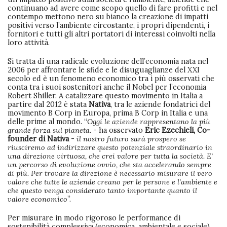
continuano ad avere come scopo quello di fare profitti e nel
contempo mettono nero su bianco la creazione di impatti
positivi verso l’ambiente circostante, i propri dipendenti, i
fornitori e tutti gli altri portatori di interessi coinvolti nella
loro attività.
Si tratta di una radicale evoluzione dell’economia nata nel
2006 per affrontare le sfide e le disuguaglianze del XXI
secolo ed è un fenomeno economico tra i più osservati che
conta tra i suoi sostenitori anche il Nobel per l’economia
Robert Shiller. A catalizzare questo movimento in Italia a
partire dal 2012 è stata
Nativa
, tra le aziende fondatrici del
movimento B Corp in Europa, prima B Corp in Italia e una
delle prime al mondo. “
Oggi le aziende rappresentano la più
grande forza sul pianeta.
- ha osservato
Eric Ezechieli, Co-
founder di Nativa
-
il nostro futuro sarà prospero se
riusciremo ad indirizzare questo potenziale straordinario in
una direzione virtuosa, che crei valore per tutta la società. E’
un percorso di evoluzione ovvio, che sta accelerando sempre
di più. Per trovare la direzione è necessario misurare il vero
valore che tutte le aziende creano per le persone e l’ambiente e
che questo venga considerato tanto importante quanto il
valore economico
”.
Per misurare in modo rigoroso le performance di
sostenibilità complessiva (economica, ambientale e sociale)