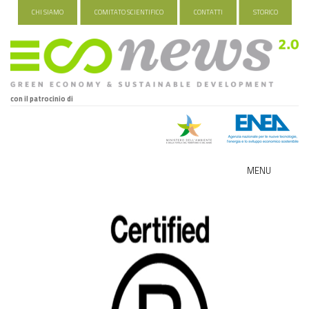
CHI SIAMO
COMITATO SCIENTIFICO
CONTATTI
STORICO
con il patrocinio di
MENU
ECO-NOMY
INDUSTRIA VERDE
FOOD&TRAVEL
HEALTH&WELLNESS