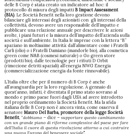
delle B Corp è stata creato un indicatore ad hoc: il
protocollo di misura degli impatti
B Impact Assessment
(BIA)
. Le Società Benefit nella loro gestione devono
bilanciare gli interessi degli azionisti con gli interessi della
collettività, devono avere un responsabile dell’impatto e
pubblicare una relazione annuale per descrivere le azioni
svolte, i piani futuri e la misura dell’impatto dell’azienda sulla
società e sull’ambiente. In Italia le imprese con la lettera “B”
spaziano in moltissime attività: dall’alimentare come i Fratelli
Carli (olio) o i Fratelli Damiano (mandorle bio), alla cosmetica
green come N&B (cosmesi naturale) o Go green store
(prodotti bio), dalle tecnologie per i rifiuti D Orbit
(rimozione detriti spaziali) all’energia NWG Energia
(commercializzazione energia da fonte rinnovabile).
L’Italia oltre che per il numero di B Corp è anche
all’avanguardia per la loro regolazione. A gennaio di
quest’anno, infatti, è diventata il primo stato sovrano al
mondo e primo paese fuori dagli USA ad avere introdotto
nel proprio ordinamento la Società Benefit. Ma la sfida
italiana delle B Corp non è ancora vinta, come osserva il
senatore
Mauro Del Barba, promotore della legge Società
Benefit
, “
dobbiamo
– dice –
supportare questo cambiamento
con un grande piano di riforme complessive del paese per fare
dell'Italia il cuore di questa rivoluzione attorno a cui costruire
una nuova Europa del benessere sociale
".