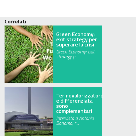
Correlati
Green Economy:
exit strategy per
superare la crisi
Green Economy: exit
strategy p…
Termovalorizzatore
e differenziata
sono
complementari
Intervista a Antonio
Bonomo, r…