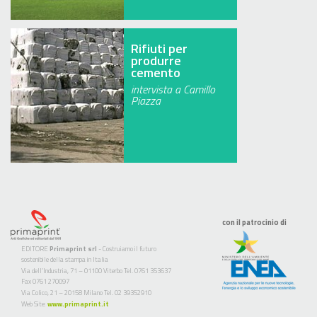
Rifiuti per
produrre
cemento
intervista a Camillo
Piazza
con il patrocinio di
EDITORE
Primaprint srl
- Costruiamo il futuro
sostenibile della stampa in Italia
Via dell’Industria, 71 – 01100 Viterbo Tel. 0761 353637
Fax 0761 270097
Via Colico, 21 – 20158 Milano Tel. 02 39352910
Web Site:
www.primaprint.it