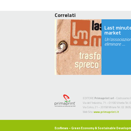
Correlati
Last minut
market
Un’associazio
eliminare …
EDITORE
Primaprint srl
- Costruiamo il
Via dell’Industria, 71 – 01100 Viterbo Te
Via Colico, 21 – 20158 Milano Tel. 02 393
Web Site:
www.primaprint.it
EcoNews
– Green Economy & Sostainable Develop