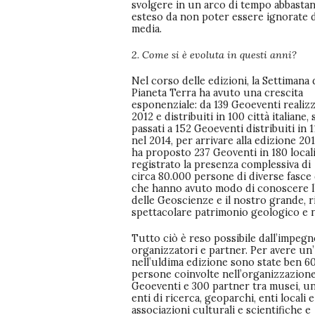
svolgere in un arco di tempo abbasta
esteso da non poter essere ignorate 
media.
2. Come si è evoluta in questi anni?
Nel corso delle edizioni, la Settimana 
Pianeta Terra ha avuto una crescita
esponenziale: da 139 Geoeventi realizz
2012 e distribuiti in 100 città italiane, s
passati a 152 Geoeventi distribuiti in 1
nel 2014, per arrivare alla edizione 20
ha proposto 237 Geoventi in 180 locali
registrato la presenza complessiva di
circa 80.000 persone di diverse fasce 
che hanno avuto modo di conoscere l’I
delle Geoscienze e il nostro grande, r
spettacolare patrimonio geologico e n
Tutto ciò è reso possibile dall’impegn
organizzatori e partner. Per avere un’
nell’uldima edizione sono state ben 60
persone coinvolte nell’organizzazione
Geoeventi e 300 partner tra musei, un
enti di ricerca, geoparchi, enti locali e
associazioni culturali e scientifiche e