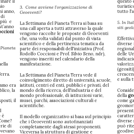
inare il
questo 
nio
turistic
3. Come avviene l’organizzazione di
ni anno,
tutto l'
Geoeventi?
 di
 più e
5. In It
La Settimana del Pianeta Terra si basa su
est’anno
siti geo
una call aperta a tutti attraverso la quale
occioni
vengono raccolte le proposte di Geoeventi
che, una volta validati dal punto di vista
Effettiv
scientifico e della pertinenza tematica da
diverse 
 Pianeta
parte dei responsabili dell'iniziativa (Prof.
regional
Rodolfo Coccioni e Prof. Silvio Seno, ndr),
delle U
vengono inseriti nel calendario della
indicaz
ella
manifestazione.
valorizz
(geositi
erra.
crescen
La Settimana del Pianeta Terra vede il
e sulla 
coinvolgimento diretto di università, scuole,
emmo era
istituti, centri ed enti, pubblici e privati, del
lico, la
mondo della ricerca, dell'industria e del
Conside
mondo professionale, di istituzioni varie,
della
ge
osti, il
musei, parchi, associazioni culturali e
come ga
scientifiche.
geomorfo
l
presenti
 è
caratter
Il modello organizzativo si basa sul principio
 Come?
diverse 
che i Geoeventi sono autofinanziati
rie di
può rit
completamente dagli stessi proponenti.
dovevano
geodiver
Viceversa la struttura di gestione e