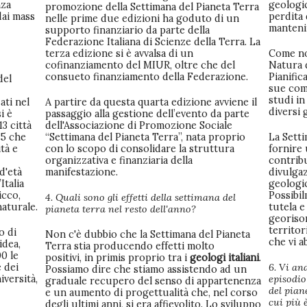
nza
geologi
promozione della Settimana del Pianeta Terra
dai mass
perdita 
nelle prime due edizioni ha goduto di un
mantenim
supporto finanziario da parte della
Federazione Italiana di Scienze della Terra. La
terza edizione si è avvalsa di un
Come not
cofinanziamento del MIUR, oltre che del
Natura d
consueto finanziamento della Federazione.
Pianific
del
sue comp
studi in
ati nel
A partire da questa quarta edizione avviene il
diversi 
i è
passaggio alla gestione dell’evento da parte
13 città
dell'Associazione di Promozione Sociale
15 che
“Settimana del Pianeta Terra”, nata proprio
La Sett
tà e
con lo scopo di consolidare la struttura
fornire 
organizzativa e finanziaria della
contribu
d'età
manifestazione.
divulgaz
talia
geologi
icco,
Possibi
4. Quali sono gli effetti della settimana del
aturale.
tutela e
pianeta terra nel resto dell'anno?
georisor
territor
o di
Non c'è dubbio che la Settimana del Pianeta
che vi a
idea,
Terra stia producendo effetti molto
0 le
positivi, in primis proprio tra i
geologi italiani
.
 dei
6. Vi an
Possiamo dire che stiamo assistendo ad un
iversità,
episodio
graduale recupero del senso di appartenenza
del pian
e un aumento di progettualità che, nel corso
cui più 
degli ultimi anni, si era affievolito. Lo sviluppo