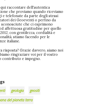
 qui raccontare dell'autentica
one che proviamo quando riceviamo
 e telefonate da parte degli stessi
zatori dei Geoeventi o perfino da
 sconosciute che ci esprimono
ed affettuosa gratitudine per quello
 2012, con gentilezza, cordialità e
onalità, stiamo facendo per le
ze italiane.
a risposta? Grazie davvero, siamo noi
iamo ringraziare voi per il vostro
o contributo e impegno.
gs
enti
geologia
geositi
ana del pianeta terra