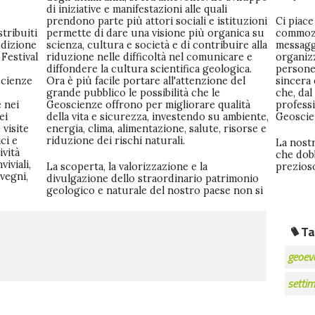
di iniziative e manifestazioni alle quali
prendono parte più attori sociali e istituzioni
Ci piace
tribuiti
permette di dare una visione più organica su
commozi
edizione
scienza, cultura e società e di contribuire alla
messaggi
 Festival
riduzione nelle difficoltà nel comunicare e
organiz
diffondere la cultura scientifica geologica.
persone
scienze
Ora è più facile portare all'attenzione del
sincera 
grande pubblico le possibilità che le
che, dal
 nei
Geoscienze offrono per migliorare qualità
professi
ei
della vita e sicurezza, investendo su ambiente,
Geoscien
 visite
energia, clima, alimentazione, salute, risorse e
ci e
riduzione dei rischi naturali.
La nostr
ività
che dobb
iviali,
La scoperta, la valorizzazione e la
prezios
vegni,
divulgazione dello straordinario patrimonio
geologico e naturale del nostro paese non si
Ta
geoev
settim