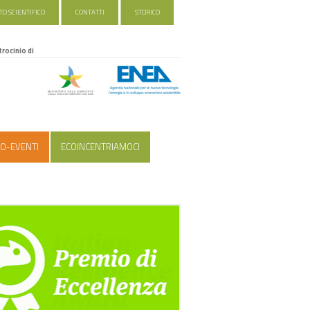
O SCIENTIFICO
CONTATTI
STORICO
trocinio di
O-EVENTI
ECOINCENTRIAMOCI