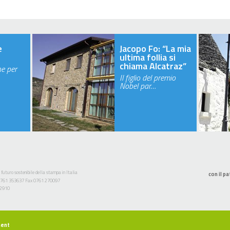
e
Jacopo Fo: “La mia
ultima follia si
chiama Alcatraz”
ne per
Il figlio del premio
Nobel par…
 futuro sostenibile della stampa in Italia
con il pa
l. 0761 353637 Fax 0761 270097
52910
ment