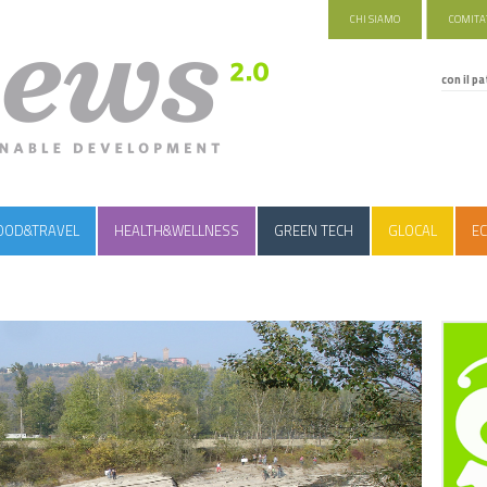
CHI SIAMO
COMITAT
con il pa
OOD&TRAVEL
HEALTH&WELLNESS
GREEN TECH
GLOCAL
EC