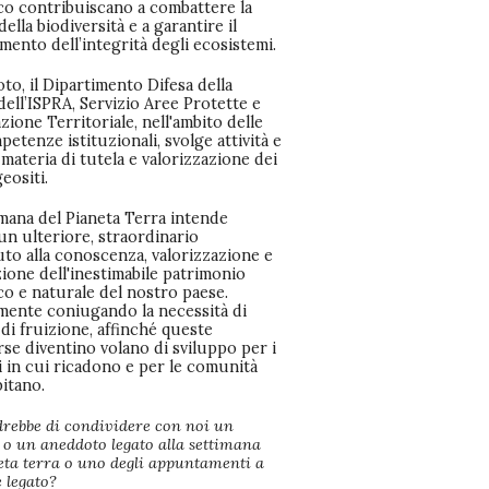
co contribuiscano a combattere la
della biodiversità e a garantire il
ento dell’integrità degli ecosistemi.
o, il Dipartimento Difesa della
ell’ISPRA, Servizio Aree Protette e
azione Territoriale, nell'ambito delle
etenze istituzionali, svolge attività e
 materia di tutela e valorizzazione dei
geositi.
imana del Pianeta Terra intende
un ulteriore, straordinario
to alla conoscenza, valorizzazione e
ione dell'inestimabile patrimonio
co e naturale del nostro paese.
lmente coniugando la necessità di
 di fruizione, affinché queste
se diventino volano di sviluppo per i
i in cui ricadono e per le comunità
bitano.
drebbe di condividere con noi un
 o un aneddoto legato alla settimana
eta terra o uno degli appuntamenti a
è legato?