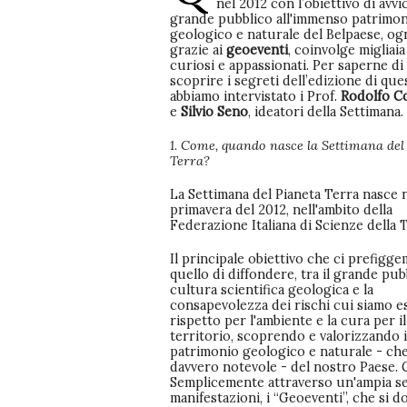
nel 2012 con l’obiettivo di avvic
grande pubblico all'immenso patrimo
geologico e naturale del Belpaese, og
grazie ai
geoeventi
, coinvolge migliaia
curiosi e appassionati. Per saperne di
scoprire i segreti dell’edizione di qu
abbiamo intervistato i Prof.
Rodolfo C
e
Silvio Seno
, ideatori della Settimana.
1. Come, quando nasce la Settimana del
Terra?
La Settimana del Pianeta Terra nasce n
primavera del 2012, nell'ambito della
Federazione Italiana di Scienze della T
Il principale obiettivo che ci prefigg
quello di diffondere, tra il grande pubb
cultura scientifica geologica e la
consapevolezza dei rischi cui siamo esp
rispetto per l'ambiente e la cura per il
territorio, scoprendo e valorizzando i
patrimonio geologico e naturale - che
davvero notevole - del nostro Paese.
Semplicemente attraverso un'ampia se
manifestazioni, i “Geoeventi”, che si 