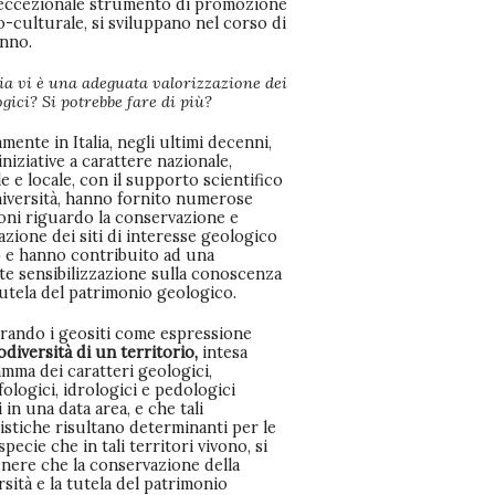
eccezionale strumento di promozione
o-culturale, si sviluppano nel corso di
anno.
alia vi è una adeguata valorizzazione dei
logici? Si potrebbe fare di più?
amente in Italia, negli ultimi decenni,
iniziative a carattere nazionale,
e e locale, con il supporto scientifico
niversità, hanno fornito numerose
ioni riguardo la conservazione e
azione dei siti di interesse geologico
) e hanno contribuito ad una
te sensibilizzazione sulla conoscenza
tutela del patrimonio geologico.
rando i geositi come espressione
odiversità di un territorio,
intesa
mma dei caratteri geologici,
logici, idrologici e pedologici
 in una data area, e che tali
istiche risultano determinanti per le
specie che in tali territori vivono, si
enere che la conservazione della
sità e la tutela del patrimonio