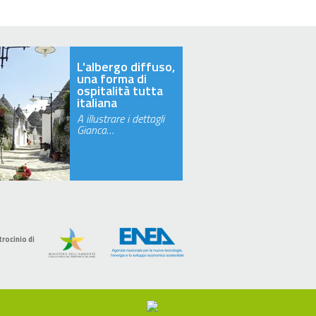
L'albergo diffuso,
una forma di
ospitalità tutta
italiana
A illustrare i dettagli
Gianca…
trocinio di