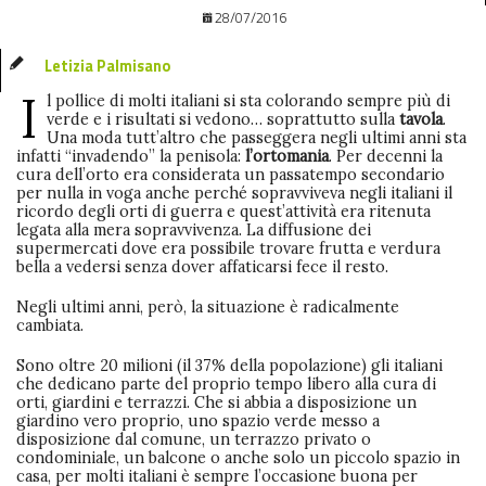
28/07/2016
Letizia Palmisano
I
l pollice di molti italiani si sta colorando sempre più di
verde e i risultati si vedono… soprattutto sulla
tavola
.
Una moda tutt’altro che passeggera negli ultimi anni sta
infatti “invadendo” la penisola:
l’ortomania
. Per decenni la
cura dell’orto era considerata un passatempo secondario
per nulla in voga anche perché sopravviveva negli italiani il
ricordo degli orti di guerra e quest’attività era ritenuta
legata alla mera sopravvivenza. La diffusione dei
supermercati dove era possibile trovare frutta e verdura
bella a vedersi senza dover affaticarsi fece il resto.
Negli ultimi anni, però, la situazione è radicalmente
cambiata.
Sono oltre 20 milioni (il 37% della popolazione) gli italiani
che dedicano parte del proprio tempo libero alla cura di
orti, giardini e terrazzi. Che si abbia a disposizione un
giardino vero proprio, uno spazio verde messo a
disposizione dal comune, un terrazzo privato o
condominiale, un balcone o anche solo un piccolo spazio in
casa, per molti italiani è sempre l’occasione buona per