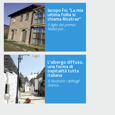
Jacopo Fo: “La mia
ultima follia si
chiama Alcatraz”
Il figlio del premio
Nobel par…
L'albergo diffuso,
una forma di
ospitalità tutta
italiana
A illustrare i dettagli
Gianca…