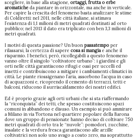
scegliere, in base alla stagione,
ortaggi, frutta o erbe
aromatiche
da piantare in orizzontale, ma anche in verticale.
Per capire la crescita del fenomeno basta analizzare le stime
di Coldiretti: nel 2011, nelle città italiane, si stimava
l’esistenza di 1,1 milioni di metri quadrati destinati ad orto
pubblico; nel 2013 il dato era triplicato con ben 3,3 milioni di
metri quadrati.
I motivi di questa passione? Un buon
passatempo
per
rilassarsi, la certezza di sapere
cosa si mangia
e anche il
risparmio. I benefici, però, ricollegabili a questo fenomeno
vanno oltre il singolo “coltivatore urbano”: i giardini e gli
orti nelle città garantiscono rifugi e oasi per uccelli ed
insetti e contribuiscono a mitigare i cambiamenti climatici in
città. Le piante riossigenano l’aria, assorbono l’acqua in caso
di acquazzoni e, ricoprendo il cemento di terrazzi, tetti e
balconi, riducono il surriscaldamento dei nostri edifici.
Ed è proprio grazie agli orti urbani che si sta riaffermando
la “riconquista” dei tetti, che spesso costituiscono spazi
comuni in abbandono e disuso. Un esempio si può ammirare
a Milano in via Tortona nel quartiere popolare della Barona
dove un gruppo di pensionate hanno deciso di coltivare 750
metri quadrati di orto tra le “nuvole”: pomodori, zucchine,
insalate e la verdura fresca garantiscono alle arzille
coltivatrici non solo uno svago a costo zero, ma soprattutto