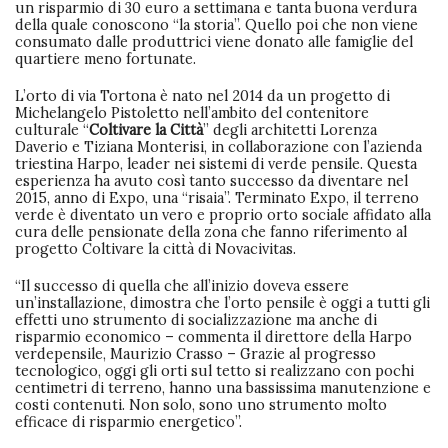
un risparmio di 30 euro a settimana e tanta buona verdura
della quale conoscono “la storia”. Quello poi che non viene
consumato dalle produttrici viene donato alle famiglie del
quartiere meno fortunate.
L’orto di via Tortona è nato nel 2014 da un progetto di
Michelangelo Pistoletto nell’ambito del contenitore
culturale “
Coltivare la Città
” degli architetti Lorenza
Daverio e Tiziana Monterisi, in collaborazione con l’azienda
triestina Harpo, leader nei sistemi di verde pensile. Questa
esperienza ha avuto così tanto successo da diventare nel
2015, anno di Expo, una “risaia”. Terminato Expo, il terreno
verde è diventato un vero e proprio orto sociale affidato alla
cura delle pensionate della zona che fanno riferimento al
progetto Coltivare la città di Novacivitas.
“Il successo di quella che all’inizio doveva essere
un’installazione, dimostra che l’orto pensile è oggi a tutti gli
effetti uno strumento di socializzazione ma anche di
risparmio economico – commenta il direttore della Harpo
verdepensile, Maurizio Crasso – Grazie al progresso
tecnologico, oggi gli orti sul tetto si realizzano con pochi
centimetri di terreno, hanno una bassissima manutenzione e
costi contenuti. Non solo, sono uno strumento molto
efficace di risparmio energetico”.