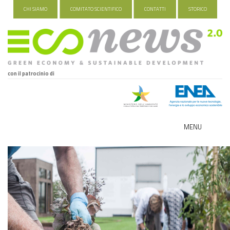
CHI SIAMO
COMITATO SCIENTIFICO
CONTATTI
STORICO
con il patrocinio di
MENU
ECO-NOMY
INDUSTRIA VERDE
FOOD&TRAVEL
HEALTH&WELLNESS