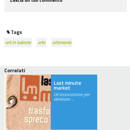
Tags
orti in balcone
orto
ortomania
Correlati
Last minute
market
Un’associazione per
eliminare …