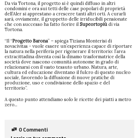
Da via Tortona, il progetto si è quindi diffuso in altri
condomini e ora sui tetti delle case popolari di proprietà
dell’Aler si apprestano a crescere tanti altri orti. A curarli
sarà, ovviamente, il gruppetto delle irriducibili pensionate
che con successo ha fatto fiorire il
Supeortopiù
di via
Tortona.
“Il “
Progetto Barona
” – spiega Tiziana Monterisi di
novacivitas - vuole essere un’esperienza capace di riportare
la natura nella periferia per rigenerare il territorio: l’area
extracittadina diventa così la dinamo trasformatrice della
società dove nascono comunità autonome in grado di
relazionarsi con il vasto tessuto urbano. Natura, arte,
cultura ed educazione diventano il fulcro di questo nucleo
sociale, favorendo la diffusione di nuove pratiche di
produzione, uso e condivisione dello spazio e del
territorio”.
A questo punto attendiamo solo le ricette dei piatti a metro
zero...
0 Commenti
Lascia un tuo commento