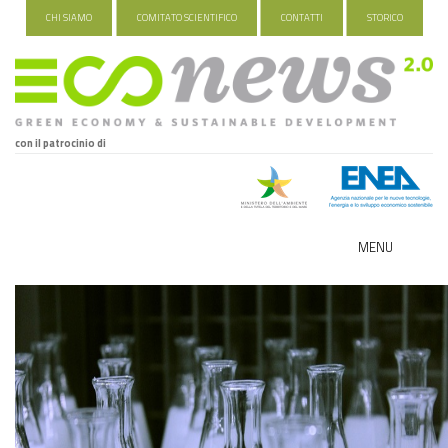
CHI SIAMO
COMITATO SCIENTIFICO
CONTATTI
STORICO
con il patrocinio di
MENU
ECO-NOMY
INDUSTRIA VERDE
FOOD&TRAVEL
HEALTH&WELLNESS