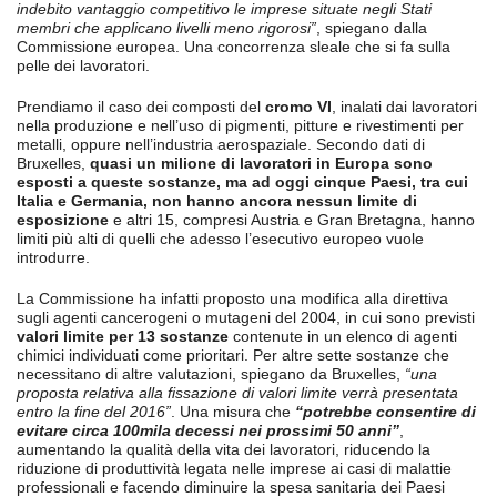
indebito vantaggio competitivo le imprese situate negli Stati
membri che applicano livelli meno rigorosi”
, spiegano dalla
Commissione europea. Una concorrenza sleale che si fa sulla
pelle dei lavoratori.
Prendiamo il caso dei composti del
cromo VI
, inalati dai lavoratori
nella produzione e nell’uso di pigmenti, pitture e rivestimenti per
metalli, oppure nell’industria aerospaziale. Secondo dati di
Bruxelles,
quasi un milione di lavoratori in Europa sono
esposti a queste sostanze, ma ad oggi cinque Paesi, tra cui
Italia e Germania, non hanno ancora nessun limite di
esposizione
e altri 15, compresi Austria e Gran Bretagna, hanno
limiti più alti di quelli che adesso l’esecutivo europeo vuole
introdurre.
La Commissione ha infatti proposto una modifica alla direttiva
sugli agenti cancerogeni o mutageni del 2004, in cui sono previsti
valori limite per 13 sostanze
contenute in un elenco di agenti
chimici individuati come prioritari. Per altre sette sostanze che
necessitano di altre valutazioni, spiegano da Bruxelles,
“una
proposta relativa alla fissazione di valori limite verrà presentata
entro la fine del 2016”
. Una misura che
“potrebbe consentire di
evitare circa 100mila decessi nei prossimi 50 anni”
,
aumentando la qualità della vita dei lavoratori, riducendo la
riduzione di produttività legata nelle imprese ai casi di malattie
professionali e facendo diminuire la spesa sanitaria dei Paesi