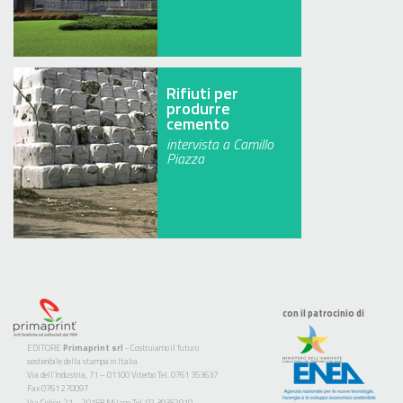
Rifiuti per
produrre
cemento
intervista a Camillo
Piazza
con il patrocinio di
EDITORE
Primaprint srl
- Costruiamo il futuro
sostenibile della stampa in Italia
Via dell’Industria, 71 – 01100 Viterbo Tel. 0761 353637
Fax 0761 270097
Via Colico, 21 – 20158 Milano Tel. 02 39352910