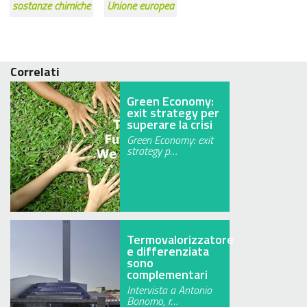
sostanze chimiche
Unione europea
Correlati
Green Economy:
exit strategy per
superare la crisi
Green Economy: exit
strategy p…
Termovalorizzatore
e differenziata
sono
complementari
Intervista a Antonio
Bonomo, r…