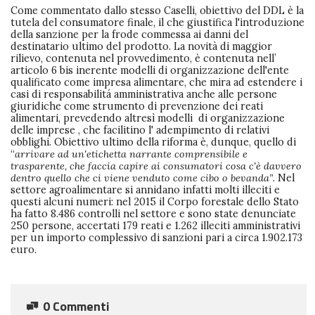
Come commentato dallo stesso Caselli, obiettivo del DDL è la
tutela del consumatore finale, il che giustifica l'introduzione
della sanzione per la frode commessa ai danni del
destinatario ultimo del prodotto. La novità di maggior
rilievo, contenuta nel provvedimento, è contenuta nell’
articolo 6 bis inerente modelli di organizzazione dell'ente
qualificato come impresa alimentare, che mira ad estendere i
casi di responsabilitá amministrativa anche alle persone
giuridiche come strumento di prevenzione dei reati
alimentari, prevedendo altresì modelli di organizzazione
delle imprese , che facilitino l' adempimento di relativi
obblighi. Obiettivo ultimo della riforma è, dunque, quello di
“
arrivare ad un'etichetta narrante comprensibile e
trasparente, che faccia capire ai consumatori cosa c'è davvero
dentro quello che ci viene venduto come cibo o bevanda”
. Nel
settore agroalimentare si annidano infatti molti illeciti e
questi alcuni numeri: nel 2015 il Corpo forestale dello Stato
ha fatto 8.486 controlli nel settore e sono state denunciate
250 persone, accertati 179 reati e 1.262 illeciti amministrativi
per un importo complessivo di sanzioni pari a circa 1.902.173
euro.
0 Commenti