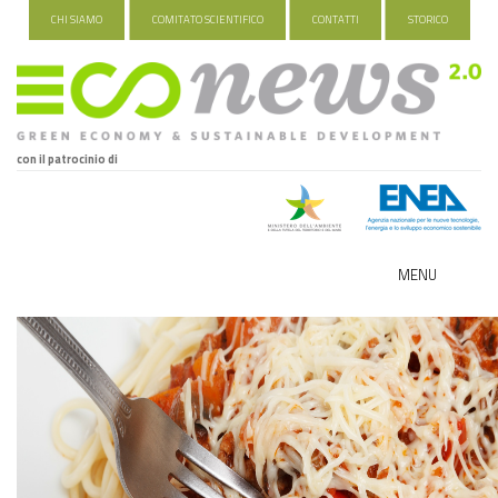
CHI SIAMO
COMITATO SCIENTIFICO
CONTATTI
STORICO
con il patrocinio di
MENU
ECO-NOMY
INDUSTRIA VERDE
FOOD&TRAVEL
HEALTH&WELLNESS