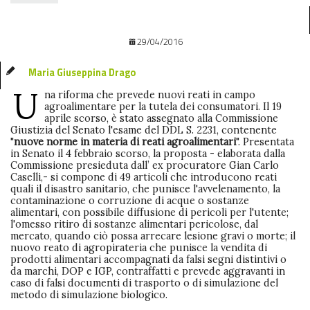
29/04/2016
Maria Giuseppina Drago
U
na riforma che prevede nuovi reati in campo
agroalimentare per la tutela dei consumatori. Il 19
aprile scorso, è stato assegnato alla Commissione
Giustizia del Senato l'esame del DDL S. 2231, contenente
"
nuove norme in materia di reati agroalimentari
". Presentata
in Senato il 4 febbraio scorso, la proposta - elaborata dalla
Commissione presieduta dall’ ex procuratore Gian Carlo
Caselli,- si compone di 49 articoli che introducono reati
quali il disastro sanitario, che punisce l'avvelenamento, la
contaminazione o corruzione di acque o sostanze
alimentari, con possibile diffusione di pericoli per l'utente;
l'omesso ritiro di sostanze alimentari pericolose, dal
mercato, quando ciò possa arrecare lesione gravi o morte; il
nuovo reato di agropirateria che punisce la vendita di
prodotti alimentari accompagnati da falsi segni distintivi o
da marchi, DOP e IGP, contraffatti e prevede aggravanti in
caso di falsi documenti di trasporto o di simulazione del
metodo di simulazione biologico.