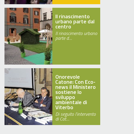
Il rinascimento
urbano parte dal
centro
Il rinascimento urbano
parte d…
Onorevole
Catone: Con Eco-
news il Ministero
sostiene lo
sviluppo
ambientale di
Viterbo
Di seguito l'intervento
di Cat…