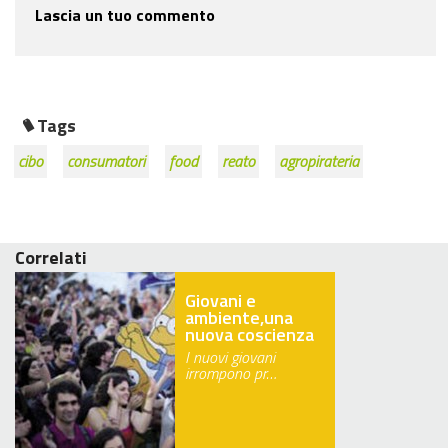
Lascia un tuo commento
Tags
cibo
consumatori
food
reato
agropirateria
Correlati
Giovani e
ambiente,una
nuova coscienza
I nuovi giovani
irrompono pr…