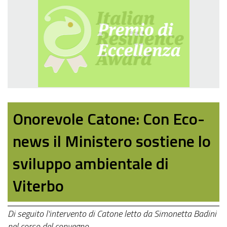
Onorevole Catone: Con Eco-
news il Ministero sostiene lo
sviluppo ambientale di
Viterbo
Di seguito l'intervento di Catone letto da Simonetta Badini
nel corso del convegno.