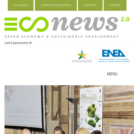
CHI SIAMO
COMITATO SCIENTIFICO
CONTATTI
STORICO
con il patrocinio di
MENU
ECO-NOMY
INDUSTRIA VERDE
FOOD&TRAVEL
HEALTH&WELLNESS