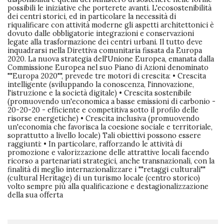
possibili le iniziative che porterete avanti. L'ecosostenibilità
dei centri storici, ed in particolare la necessità di
riqualificare con attività moderne gli aspetti architettonici è
dovuto dalle obbligatorie integrazioni e conservazioni
legate alla trasformazione dei centri urbani. Il tutto deve
inquadrarsi nella Direttiva comunitaria fissata da Europa
2020. La nuova strategia dell'Unione Europea, emanata dalla
Commissione Europea nel suo Piano di Azioni denominato
""Europa 2020"", prevede tre motori di crescita: • Crescita
intelligente (sviluppando la conoscenza, l'innovazione,
l'istruzione e la società digitale) • Crescita sostenibile
(promuovendo un'economica a basse emissioni di carbonio -
20-20-20 - efficiente e competitiva sotto il profilo delle
risorse energetiche) • Crescita inclusiva (promuovendo
un'economia che favorisca la coesione sociale e territoriale,
soprattutto a livello locale) Tali obiettivi possono essere
raggiunti: • In particolare, rafforzando le attività di
promozione e valorizzazione delle attrattive locali facendo
ricorso a partenariati strategici, anche transnazionali, con la
finalità di meglio internazionalizzare i ""retaggi culturali""
(cultural Heritage) di un turismo locale (centro storico)
volto sempre più alla qualificazione e destagionalizzazione
della sua offerta