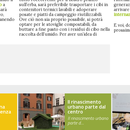
ro
a
sull’erba, sarà preferibile trasportare i cibi in
generazi
sarà
contenitori termici lavabili e adoperare
arrivare
co,
posate e piatti da campeggio riutilizzabili.
internaz
imanendo
Ove ciò non sia proprio possibile, si potrà
optare per le stoviglie compostabili, da
E voi, d
buttare a fine pasto con i residui di cibo nella
prossim
raccolta dell’umido. Per aver un’idea di
Il rinascimento
na
urbano parte dal
ienza
centro
Il rinascimento urbano
parte d…