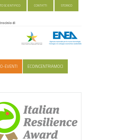
O SCIENTIFICO
CONTATTI
STORICO
trocinio di
O-EVENTI
ECOINCENTRIAMOCI