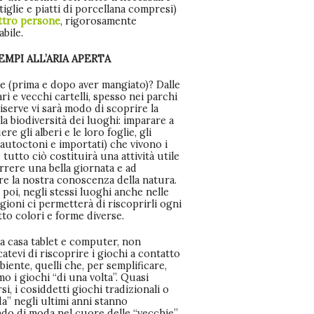
tiglie e piatti di porcellana compresi)
ttro persone
, rigorosamente
abile.
EMPI ALL’ARIA APERTA
e (prima e dopo aver mangiato)? Dalle
ari e vecchi cartelli, spesso nei parchi
riserve vi sarà modo di scoprire la
 la biodiversità dei luoghi: imparare a
re gli alberi e le loro foglie, gli
(autoctoni e importati) che vivono i
 tutto ciò costituirà una attività utile
rrere una bella giornata e ad
re la nostra conoscenza della natura.
poi, negli stessi luoghi anche nelle
agioni ci permetterà di riscoprirli ogni
tto colori e forme diverse.
 a casa tablet e computer, non
atevi di riscoprire i giochi a contatto
biente, quelli che, per semplificare,
o i giochi “di una volta”. Quasi
i, i cosiddetti giochi tradizionali o
da” negli ultimi anni stanno
ndo di moda nel cuore delle “vecchie”