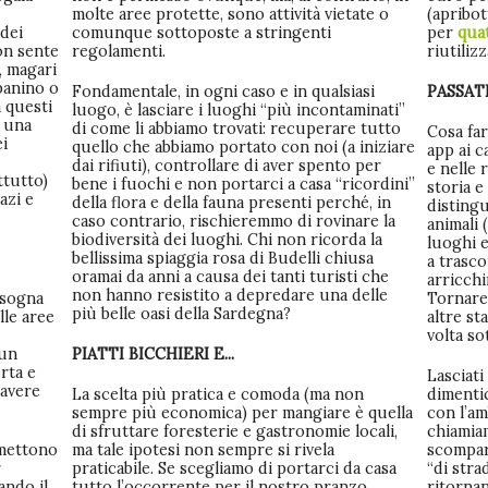
molte aree protette, sono attività vietate o
(apribot
 dei
comunque sottoposte a stringenti
per
qua
non sente
regolamenti.
riutilizz
, magari
panino o
Fondamentale, in ogni caso e in qualsiasi
PASSAT
 questi
luogo, è lasciare i luoghi “più incontaminati”
è una
di come li abbiamo trovati: recuperare tutto
Cosa far
ei
quello che abbiamo portato con noi (a iniziare
app ai c
dai rifiuti), controllare di aver spento per
e nelle 
ttutto)
bene i fuochi e non portarci a casa “ricordini”
storia e
azi e
della flora e della fauna presenti perché, in
distingue
caso contrario, rischieremmo di rovinare la
animali 
biodiversità dei luoghi. Chi non ricorda la
luoghi e
bellissima spiaggia rosa di Budelli chiusa
a trasco
oramai da anni a causa dei tanti turisti che
arricchi
non hanno resistito a depredare una delle
isogna
Tornare 
più belle oasi della Sardegna?
lle aree
altre st
volta so
 un
PIATTI BICCHIERI E...
rta e
Lasciati
 avere
La scelta più pratica e comoda (ma non
dimentic
sempre più economica) per mangiare è quella
con l’am
di sfruttare foresterie e gastronomie locali,
chiamiam
 mettono
ma tale ipotesi non sempre si rivela
scompars
r
praticabile. Se scegliamo di portarci da casa
“di stra
ando il
tutto l’occorrente per il nostro pranzo
ritorna