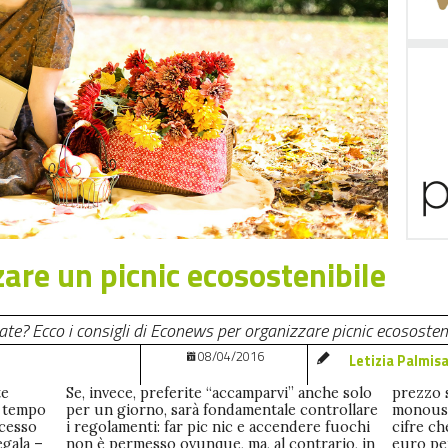
are un picnic ecosostenibile
ate? Ecco i consigli di Econews per organizzare picnic ecososteni
08/04/2016
Letizia Palmis
te
Se, invece, preferite “accamparvi” anche solo
prezzo s
o tempo
per un giorno, sarà fondamentale controllare
monouso
ncesso
i regolamenti: far pic nic e accendere fuochi
cifre ch
egala –
non è permesso ovunque, ma, al contrario, in
euro pe