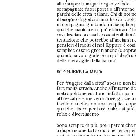
all’aria aperta magari organizzando
scampagnate fuori porta o all’interno
parchi delle città italiane. Chi di noi 
il bisogno di godersi aria fresca e sole
in compagnia, gustando un semplice 
qualche manicaretto più elaborato? In
casi, lasciare a casa l’ecosostenibilità 
tentazione che potrebbe affacciarsi n
pensieri di molti di noi. Eppure è così
semplice essere green anche (e sopra
quando si vuol godere un po’ degli sp
delle meraviglie della natura!
SCEGLIERE LA META
Per “fuggire dalla città” spesso non b
fare molta strada. Anche all’interno de
metropolitane esistono, infatti, spazi
attrezzati e zone verdi dove, grazie a
tavolo o anche con una semplice cope
qualche albero per fare ombra, si può
relax e divertimento
Sono sempre di più, poi, i parchi che
a disposizione tutto ciò che serve pe
organizzare anche un barbecue, affitt