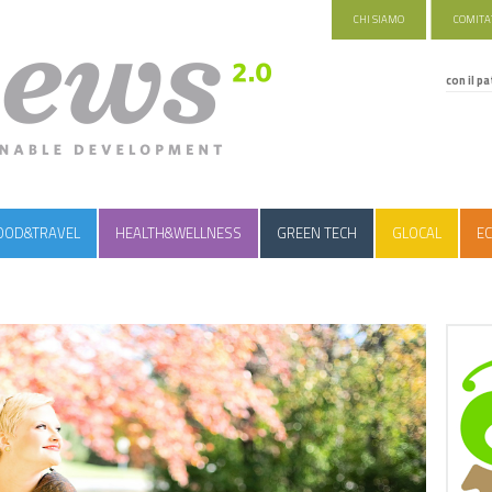
CHI SIAMO
COMITAT
con il pa
OOD&TRAVEL
HEALTH&WELLNESS
GREEN TECH
GLOCAL
EC