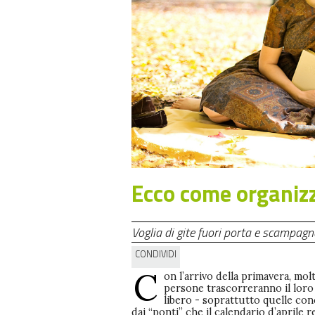
Ecco come organizz
Voglia di gite fuori porta e scampagn
CONDIVIDI
C
on l’arrivo della primavera, mol
persone trascorreranno il lor
libero - soprattutto quelle co
dai “ponti” che il calendario d’aprile r