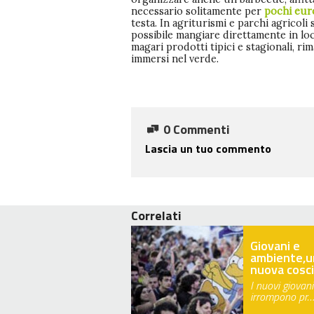
necessario solitamente per
pochi eu
testa. In agriturismi e parchi agricoli 
possibile mangiare direttamente in lo
magari prodotti tipici e stagionali, r
immersi nel verde.
0 Commenti
Lascia un tuo commento
Correlati
Giovani e
ambiente,u
nuova cosc
I nuovi giovani
irrompono pr…