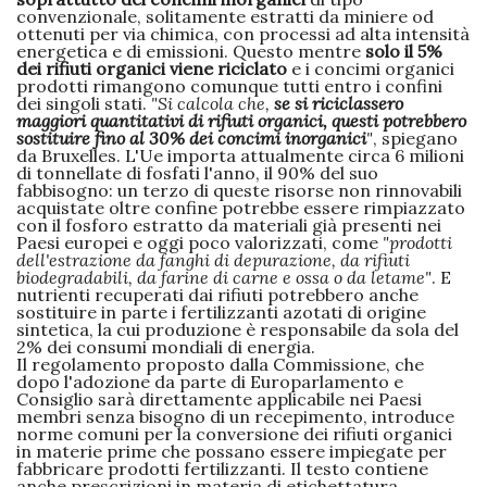
convenzionale, solitamente estratti da miniere od
ottenuti per via chimica, con processi ad alta intensità
energetica e di emissioni. Questo mentre
solo il 5%
dei rifiuti organici viene riciclato
e i concimi organici
prodotti rimangono comunque tutti entro i confini
dei singoli stati.
"Si calcola che,
se si riciclassero
maggiori quantitativi di rifiuti organici, questi potrebbero
sostituire fino al 30% dei concimi inorganici
"
, spiegano
da Bruxelles. L'Ue importa attualmente circa 6 milioni
di tonnellate di fosfati l'anno, il 90% del suo
fabbisogno: un terzo di queste risorse non rinnovabili
acquistate oltre confine potrebbe essere rimpiazzato
con il fosforo estratto da materiali già presenti nei
Paesi europei e oggi poco valorizzati, come
"prodotti
dell'estrazione da fanghi di depurazione, da rifiuti
biodegradabili, da farine di carne e ossa o da letame"
. E
nutrienti recuperati dai rifiuti potrebbero anche
sostituire in parte i fertilizzanti azotati di origine
sintetica, la cui produzione è responsabile da sola del
2% dei consumi mondiali di energia.
Il regolamento proposto dalla Commissione, che
dopo l'adozione da parte di Europarlamento e
Consiglio sarà direttamente applicabile nei Paesi
membri senza bisogno di un recepimento, introduce
norme comuni per la conversione dei rifiuti organici
in materie prime che possano essere impiegate per
fabbricare prodotti fertilizzanti. Il testo contiene
anche prescrizioni in materia di etichettatura,