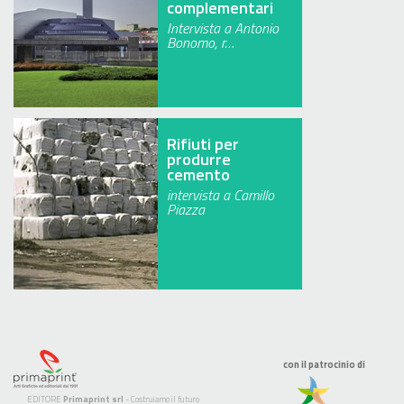
complementari
Intervista a Antonio
Bonomo, r…
Rifiuti per
produrre
cemento
intervista a Camillo
Piazza
con il patrocinio di
EDITORE
Primaprint srl
- Costruiamo il futuro