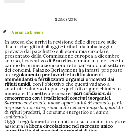
23/03/2016
Veronica Ulivieri
In attesa che arrivi la revisione delle direttive sulle
discariche, gli imballaggi e i rifiuti da imballaggio,
prevista dal pacchetto sull'economia circolare
presentato dalla Commissione europea a dicembre
scorso, l'esecutivo di
Bruxelles
comincia a mettere in
campo le prime azioni concrete partendo dal settore
dei concimi. Palazzo Berlaymont ha infatti proposto
un
regolamento per favorire la diffusione di
ammendanti e fertilizzanti organici e ricavati dai
rifiuti umidi
, con l'obiettivo che questi vadano a
sostituire almeno in parte quelli di origine chimica o
minerale. L'obiettivo è creare
"
pari condizioni di
concorrenza con i tradizionali concimi inorganici
.
Saranno così create nuove opportunità di mercato per le
imprese innovative, riducendo nel contempo la quantità
di rifiuti prodotti, il consumo energetico e i danni
ambientali"
.
Oggi il regolamento comunitario sui concimi in vigore
assicura la
libera circolazione nel mercato unico
soprattutto dei concimi inorganici
di tipo