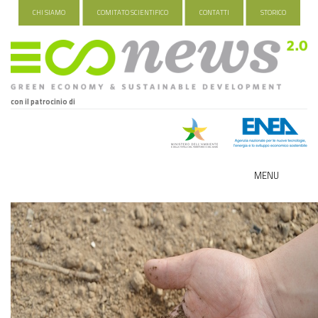
CHI SIAMO
COMITATO SCIENTIFICO
CONTATTI
STORICO
con il patrocinio di
MENU
ECO-NOMY
INDUSTRIA VERDE
FOOD&TRAVEL
HEALTH&WELLNESS