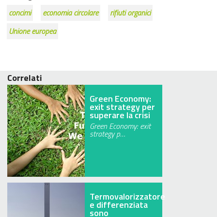
concimi
economia circolare
rifiuti organici
Unione europea
Correlati
Green Economy:
exit strategy per
superare la crisi
Green Economy: exit
strategy p…
Termovalorizzatore
e differenziata
sono