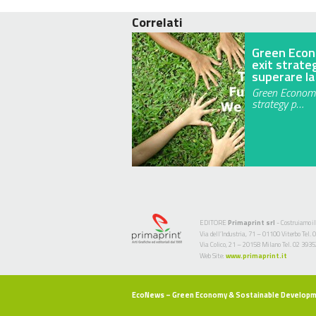
Correlati
Green Econ
exit strate
superare la 
Green Economy
strategy p…
EDITORE
Primaprint srl
- Costruiamo il
Via dell’Industria, 71 – 01100 Viterbo Te
Via Colico, 21 – 20158 Milano Tel. 02 393
Web Site:
www.primaprint.it
EcoNews
– Green Economy & Sostainable Develop