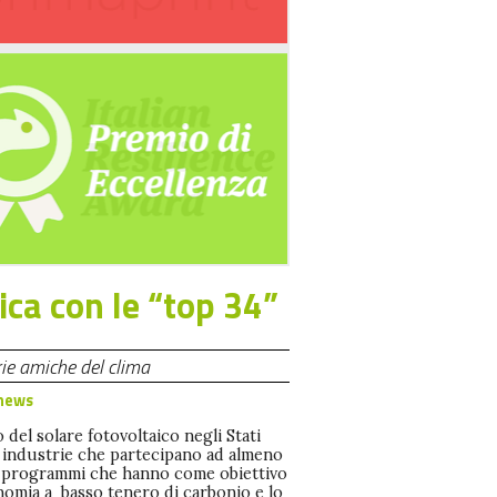
fica con le “top 34”
rie amiche del clima
news