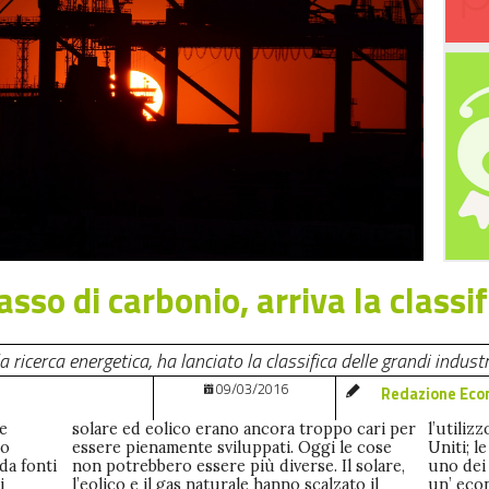
asso di carbonio, arriva la classi
 ricerca energetica, ha lanciato la classifica delle grandi indust
09/03/2016
Redazione Eco
ie
er
ti
lo
se
no
 da fonti
l solare,
biettivo
i
l
o