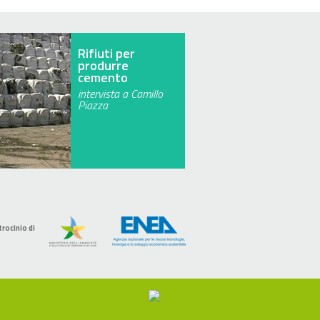
Rifiuti per
produrre
cemento
intervista a Camillo
Piazza
trocinio di