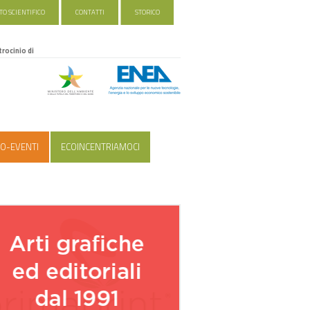
O SCIENTIFICO
CONTATTI
STORICO
trocinio di
O-EVENTI
ECOINCENTRIAMOCI