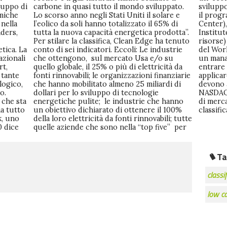
iluppo di
luppato.
ili come
amiche
lare e
wable
 nella
65% di
ntain
ders,
otta”.
a delle
tica. La
ndustrie
senza di
azionali
e/o su
ende per
rt,
 da
eno
 tante
nziarie
tori e
logico,
ardi di
 (NYSE,
o.
ie
ne
 che sta
e hanno
lari. La
ma tutto
il 100%
classifi
k, uno
; tutte
0 dice
e” per
Ta
classif
low c