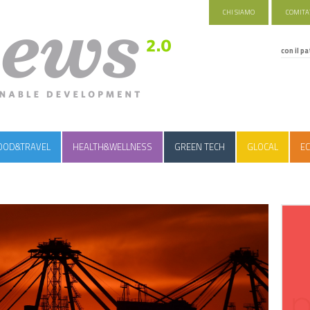
CHI SIAMO
COMITAT
con il pa
OOD&TRAVEL
HEALTH&WELLNESS
GREEN TECH
GLOCAL
EC