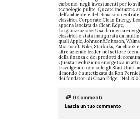
carbonio, negli investimenti per lo sv
carbone in quasi tutto il mondo svi
sviluppo di energia da fonti rinnovab
tecnologie pulite. Queste industrie 
Lo scorso anno negli Stati Uniti il so
il programma BRC (Business Rene
dell’ambiente e del clima sono entrate
l’eolico da soli hanno totalizzato il 
Center), fondato dal Rocky Mou
classifica Corporate Clean Energy Lea
tutta la nuova capacità energetica prod
Institute ( l’ Istituto Usa per l’ efficienz
appena lanciata da Clean Edge,
Per stilare la classifica, Clean Edge ha tenuto
risorse) o i principi per l’ acquisto di energia
l’organizzazione Usa di ricerca energe
conto di sei indicatori. Eccoli: Le i
del World Resources Institute; la pre
classifica è stata inaugurata da multin
che ottengono, sul mercato Usa 
un manager della sostenibilità. Le azi
quali Apple, Johnson&Johnson, Walma
quello globale, il 25% o più di elettricità
entrare nelle classifica devono alm
Microsoft, Nike, Starbuks, Facebook e
fonti rinnovabili; le organizzazioni fina
applicare due di questi sei indica
altre aziende leader nel settore tecno
che hanno mobilitato almeno 25 mili
devono anche essere quotata in borsa
della finanza e dei prodotti di consum
dollari per lo sviluppo di tecnolog
NASDAQ, AMEX) o avere una capitalizzazio
Questa rivoluzione energetica in atto
energetiche pulite; le industrie ch
di mercato di almeno 1 miliardo di dol
travolgendo non solo gli Stati Uniti, 
un obiettivo dichiarato di ottenere 
il mondo è sintetizzata da Ron Pernic
della loro elettricità da fonti rinnovabili
dei fondatori di Clean Edge. “Nel 200
quelle aziende che sono nella “top fiv
0 Commenti
Lascia un tuo commento