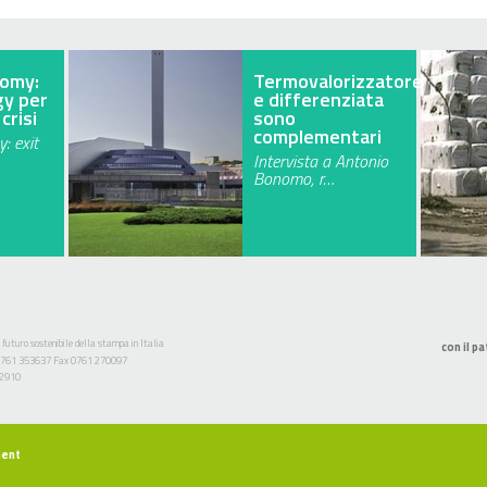
omy:
Termovalorizzatore
gy per
e differenziata
crisi
sono
complementari
: exit
Intervista a Antonio
Bonomo, r…
 futuro sostenibile della stampa in Italia
con il pa
l. 0761 353637 Fax 0761 270097
52910
ment