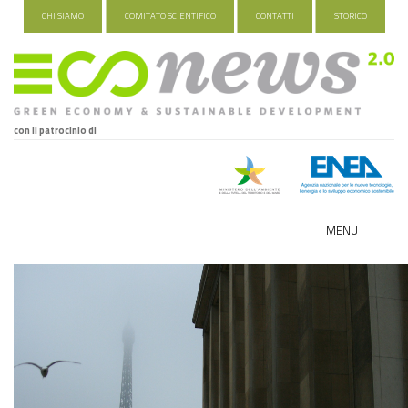
CHI SIAMO
COMITATO SCIENTIFICO
CONTATTI
STORICO
con il patrocinio di
MENU
ECO-NOMY
INDUSTRIA VERDE
FOOD&TRAVEL
HEALTH&WELLNESS