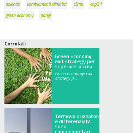
aziende
cambiamenti climatici
clima
cop21
green economy
parigi
Correlati
Green Economy:
exit strategy per
superare la crisi
Green Economy: exit
strategy p…
Termovalorizzatore
e differenziata
sono
complementari