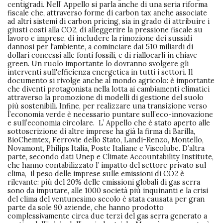
centigradi. Nell’ Appello si parla anche di una seria riforma
fiscale che, attraverso forme di carbon tax anche associate
ad altri sistemi di carbon pricing, sia in grado di attribuire i
giusti costi alla CO2, di alleggerire la pressione fiscale su
lavoro e imprese, di includere la rimozione dei sussidi
dannosi per l'ambiente, a cominciare dai 510 miliardi di
dollari concessi alle fonti fossili, e di riallocarli in chiave
green. Un ruolo importante lo dovranno svolgere gli
interventi sull'efficienza energetica in tutti i settori. Il
documento si rivolge anche al mondo agricolo: è importante
che diventi protagonista nella lotta ai cambiamenti climatici
attraverso la promozione di modelli di gestione del suolo
più sostenibili. Infine, per realizzare una transizione verso
l’economia verde è necessario puntare sull’eco-innovazione
e sull’economia circolare. L’ Appello che è stato aperto alle
sottoscrizione di altre imprese ha già la firma di Barilla,
BioChemtex, Ferrovie dello Stato, Landi-Renzo, Montello,
Novamont, Philips Italia, Poste Italiane e Viscolube. D’altra
parte, secondo dati Unep e Climate Accountability Institute,
che hanno contabilizzato l’ impatto del settore privato sul
clima, il peso delle imprese sulle emissioni di CO2 è
rilevante: più del 20% delle emissioni globali di gas serra
sono da imputare, alle 1000 società più inquinanti e la crisi
del clima del ventunesimo secolo è stata causata per gran
parte da sole 90 aziende, che hanno prodotto
complessivamente circa due terzi del gas serra generato a