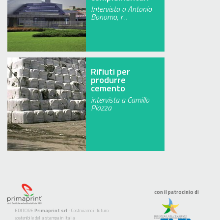
Intervista a Antonio
Bonomo, r…
Rifiuti per
produrre
cemento
intervista a Camillo
Piazza
con il patrocinio di
EDITORE
Primaprint srl
- Costruiamo il futuro
sostenibile della stampa in Italia