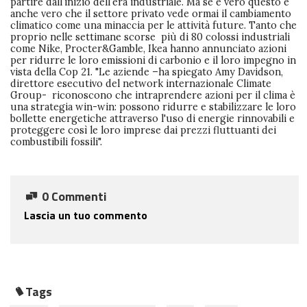
partire dall’inizio dell’era industriale. Ma se è vero questo è
anche vero che il settore privato vede ormai il cambiamento
climatico come una minaccia per le attività future. Tanto che
proprio nelle settimane scorse più di 80 colossi industriali
come Nike, Procter&Gamble, Ikea hanno annunciato azioni
per ridurre le loro emissioni di carbonio e il loro impegno in
vista della Cop 21. "Le aziende –ha spiegato Amy Davidson,
direttore esecutivo del network internazionale Climate
Group- riconoscono che intraprendere azioni per il clima è
una strategia win-win: possono ridurre e stabilizzare le loro
bollette energetiche attraverso l'uso di energie rinnovabili e
proteggere così le loro imprese dai prezzi fluttuanti dei
combustibili fossili".
0 Commenti
Lascia un tuo commento
Tags