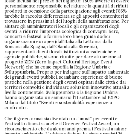
fosse inclusa nel prezzo del biglietto; l’80% avverte di essere
personalmente responsabile nel ridurre la quantità di rifiuti
prodotti in occasione della partecipazione agli eventi; l’86%
farebbe la raccolta differenziata se gli appositi contenitori si
trovassero in prossimità dei luoghi della manifestazione. Per
aiutare gli amministratori locali e gli organizzatori degli
eventi a ridurre l'impronta ecologica di convegni, fiere,
concerti e festival e fornire loro linee guida dodici
organizzazioni europee (dall'Italia alla Lettonia, dalla
Romania alla Spagna, dall'Olanda alla Slovenia),
rappresentanti di enti locali, istituzioni accademiche e
agenzie pubbliche, si sono riunite per dare attuazione al
progetto ZEN (Zero Impact Cultural Heritage Event
Network) che ha come capofila la Regione Umbria e
Sviluppumbria.. Proprio per indagare sull'impatto ambientale
dei grandi eventi pubblici, scambiare esperienze di buone
pratiche nella gestione degli eventi ospitati dalle città e dai
territori coinvolti e individuare soluzioni innovative attuali a
livello continentale, Sviluppumbria e la Regione Umbria,
hanno organizzato un seminario l'11 settembre ad EXPO
Milano dal titolo “Eventi e sostenibilità: esperienze a
confronto”.
Che il green ormai sia diventato un “must” per eventi e
Festival lo dimostra anche il Greener Festival Award, un
riconoscimento che da alcuni anni premia i Festival a minor