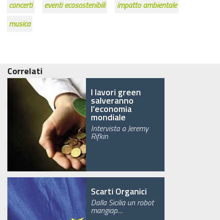
concerti
eventi ecosostenibili
impatto ambientale
musica
Correlati
I lavori green
salveranno
l’economia
mondiale
Intervista a Jeremy
Rifkin
Scarti Organici
Dalla Sicilia un robot
mangiap…