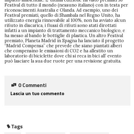
impatto ambientale. L’ ultima edizione ha visto premiati 36
Festival di tutto il mondo (nessuno italiano) con in testa per
riconoscimenti Australia e Olanda. Ad esempio, uno dei
Festival premiati, quello di Shambala nel Regno Unito, ha
utilizzato energia rinnovabile al 100%, non ha avviato alcun
rifiuto in discarica, i flussi di rifiuti sono stati dirottati
infatti a un impianto di trattamento meccanico biologico, e
ha messo al bando le bottiglie di plastica. Un altro Festival
premiato, Planeta Madrid in Spagna ha lanciato il progetto
“Madrid Compensa” che prevede che siano piantati alberi
che compensino le emissioni di CO2 e ha allestito un
laboratorio di biciclette dove chi si reca in bici all’ evento
può lasciare la sua due ruote per una revisione gratuita.
0 Commenti
Lascia un tuo commento
Tags