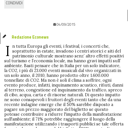
CONDIVIDI
04/09/2015
Redazione Econews
I
n tutta Europa gli eventi, i festival, i concerti che,
soprattutto in estate, invadono i centri storici e siti del
patrimonio culturale mostrano senz’ altro effetti positivi
sul turismo e l’economia locale, ma hanno gravi impatti sull’
ambiente. Basti pensare che in Italia per un solo indicatore,
la CO2, i più di 23.000 eventi musicali dal vivo organizzati in
un solo anno, il 2010, hanno prodotto oltre 1.600.000
tonnellate di CO2. Ma non è soli il clima a soffrire, ogni
evento produce, infatti, inquinamento acustico, rifiuti, danni
al terreno, congestione ed inquinamento da traffico, spreco
di cibo, acqua, carta e di risorse naturali. Di questo impatto
ne sono consapevoli i fruitori degli eventi tanto che da una
recente indagine emerge che il 50% sarebbe disposto a
pagare un prezzo maggiorato del biglietto se questo
potesse contribuire a ridurre l'impatto della manifestazione
sull'ambiente; il 71% potrebbe raggiungere il luogo della
manifestazione utilizzando i trasporti pubblici se tale offerta