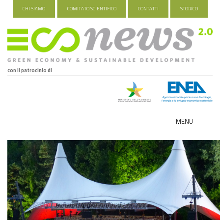
CHI SIAMO
COMITATO SCIENTIFICO
CONTATTI
STORICO
con il patrocinio di
MENU
ECO-NOMY
INDUSTRIA VERDE
FOOD&TRAVEL
HEALTH&WELLNESS