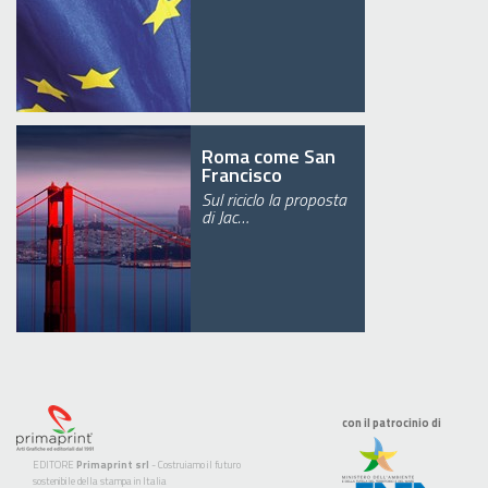
Roma come San
Francisco
Sul riciclo la proposta
di Jac…
con il patrocinio di
EDITORE
Primaprint srl
- Costruiamo il futuro
sostenibile della stampa in Italia