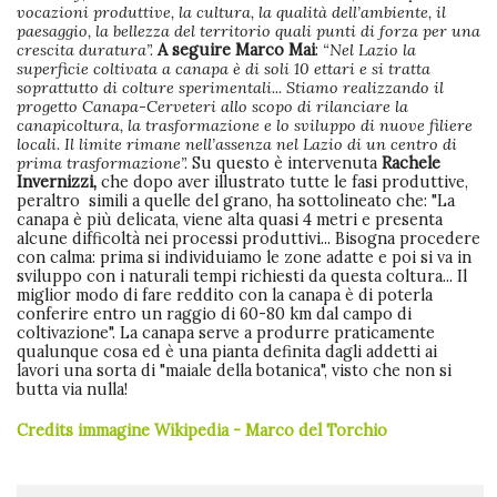
vocazioni produttive, la cultura, la qualità dell’ambiente, il
paesaggio, la bellezza del territorio quali punti di forza per una
crescita duratura”.
A seguire Marco Mai
:
“Nel Lazio la
superficie coltivata a canapa è di soli 10 ettari e si tratta
soprattutto di colture sperimentali... Stiamo realizzando il
progetto Canapa-Cerveteri allo scopo di rilanciare la
canapicoltura, la trasformazione e lo sviluppo di nuove filiere
locali. Il limite rimane nell’assenza nel Lazio di un centro di
prima trasformazione”.
Su questo è intervenuta
Rachele
Invernizzi,
che dopo aver illustrato tutte le fasi produttive,
peraltro simili a quelle del grano, ha sottolineato che: "La
canapa è più delicata, viene alta quasi 4 metri e presenta
alcune difficoltà nei processi produttivi... Bisogna procedere
con calma: prima si individuiamo le zone adatte e poi si va in
sviluppo con i naturali tempi richiesti da questa coltura... Il
miglior modo di fare reddito con la canapa è di poterla
conferire entro un raggio di 60-80 km dal campo di
coltivazione". La canapa serve a produrre praticamente
qualunque cosa ed è una pianta definita dagli addetti ai
lavori una sorta di "maiale della botanica", visto che non si
butta via nulla!
Credits immagine Wikipedia - Marco del Torchio