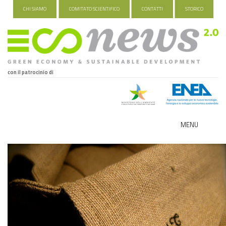
CHI SIAMO
COMITATO SCIENTIFICO
CONTATTI
STORICO
con il patrocinio di
MENU
ECO-NOMY
INDUSTRIA VERDE
FOOD&TRAVEL
HEALTH&WELLNESS