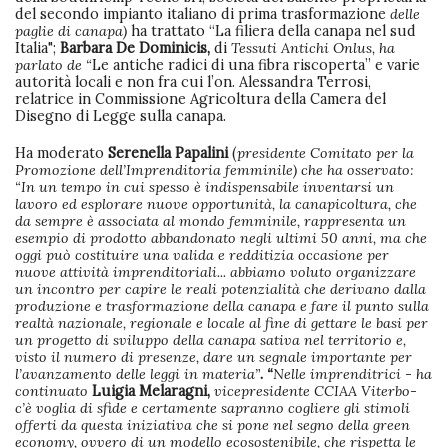
del secondo impianto italiano di prima trasformazione
delle
paglie di canapa)
ha trattato “La filiera della canapa nel sud
Italia";
Barbara De Dominicis,
di
Tessuti Antichi Onlus, ha
parlato de “
Le antiche radici di una fibra riscoperta” e varie
autorità locali e non fra cui l’on. Alessandra Terrosi,
relatrice in Commissione Agricoltura della Camera del
Disegno di Legge sulla canapa.
Ha moderato
Serenella Papalini
(
presidente Comitato per la
Promozione dell’Imprenditoria femminile) che ha osservato:
“In un tempo in cui spesso è indispensabile inventarsi un
lavoro ed esplorare nuove opportunità, la canapicoltura, che
da sempre è associata al mondo femminile, rappresenta un
esempio di prodotto abbandonato negli ultimi 50 anni, ma che
oggi può costituire una valida e redditizia occasione per
nuove attività imprenditoriali... abbiamo voluto organizzare
un incontro per capire le reali potenzialità che derivano dalla
produzione e trasformazione della canapa e fare il punto sulla
realtà nazionale, regionale e locale al fine di gettare le basi per
un progetto di sviluppo della canapa sativa nel territorio e,
visto il numero di presenze, dare un segnale importante per
l’avanzamento delle leggi in materia”
. “
Nelle imprenditrici - ha
continuato
Luigia Melaragni,
vicepresidente CCIAA Viterbo-
c’è voglia di sfide e certamente sapranno cogliere gli stimoli
offerti da questa iniziativa che si pone nel segno della green
economy, ovvero di un modello ecosostenibile, che rispetta le