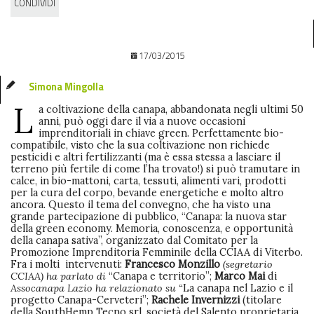
CONDIVIDI
17/03/2015
Simona Mingolla
L
a coltivazione della canapa, abbandonata negli ultimi 50
anni, può oggi dare il via a nuove occasioni
imprenditoriali in chiave green. Perfettamente bio-
compatibile, visto che la sua coltivazione non richiede
pesticidi e altri fertilizzanti (ma è essa stessa a lasciare il
terreno più fertile di come l’ha trovato!) si può tramutare in
calce, in bio-mattoni, carta, tessuti, alimenti vari, prodotti
per la cura del corpo, bevande energetiche e molto altro
ancora. Questo il tema del convegno, che ha visto una
grande partecipazione di pubblico, “Canapa: la nuova star
della green economy. Memoria, conoscenza, e opportunità
della canapa sativa”, organizzato dal Comitato per la
Promozione Imprenditoria Femminile della CCIAA di Viterbo.
Fra i molti intervenuti:
Francesco Monzillo
(segretario
CCIAA) ha parlato di
“Canapa e territorio”;
Marco Mai
di
Assocanapa Lazio ha relazionato su “
La canapa nel Lazio e il
progetto Canapa-Cerveteri”;
Rachele Invernizzi
(titolare
della SouthHemp Tecno srl, società del Salento proprietaria