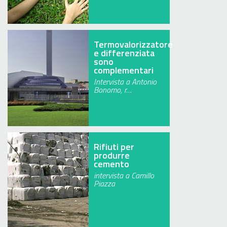
Termovalorizzatore
e differenziata
sono
complementari
Intervista a Antonio
Bonomo, r…
Rifiuti per
produrre
cemento
intervista a Camillo
Piazza