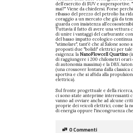
dell’esercito di SUV e supersportive.
mai?" Viene da chiedersi. Forse perché
ribasso del prezzo del petrolio ha rid
coraggio a un mercato che già da te
guarda con insistenza all’ecosostenibi
Tuttavia il fatto di avere una vettura 
di unire i vantaggi del carburante con
del basso impatto ecologico continua
"stimolare", tant'è che al Salone sono s
proposti due "bolidi" elettrici per tale
esigenza: la
NanoFlowcell Quartino
(i
di raggiungere i 200 chilometri orari 
di autonomia massima) e la DBX Aston
(una crossover lontana dalla classica
sportiva e che si affida alla propulsio
elettrica).
Sul fronte progettuale e della ricerca,
ci sono state anteprime interessanti 
vanno ad ovviare anche ad alcune criti
proprie dei veicoli elettrici, come la n
di energia oppure l'incongruenza che
0 Commenti