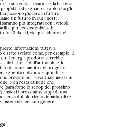
irà a sua volta a ricaricare la batteria.
progetti ridisegnano il ruolo che gli
ici possono giocare in futuro.
iamo un futuro in cui i nostri
 saranno più integrati con i veicoli,
atili e più ecosostenibili», ha
to Joe Zekoski, vicepresidente della
r.
queste informazioni, tuttavia,
ro è stato svelato come, per esempio, il
 cui l'energia prodotta verrebbe
a alle batterie dell'automobile, lo
stato di avanzamento del progetto,
onseguente collaudo e, quindi, le
che previste per l'eventuale messa in
one. Non resta dunque che
re (sarà forse lo scoop del prossimo
) ansiosi i prossimi sviluppi di una
e senza dubbio rivoluzionaria, oltre
sostenibile, nel suo genere.
gs