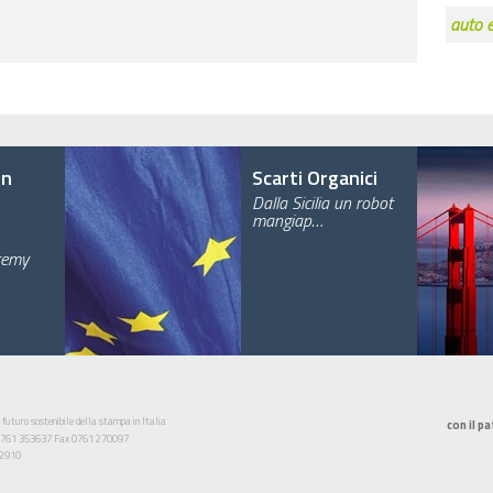
auto e
en
Scarti Organici
Dalla Sicilia un robot
mangiap…
eremy
 futuro sostenibile della stampa in Italia
con il pa
l. 0761 353637 Fax 0761 270097
52910