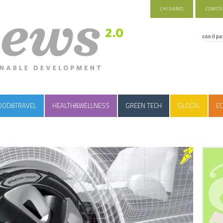
CHI SIAMO
COMITAT
con il pa
OOD&TRAVEL
HEALTH&WELLNESS
GREEN TECH
GLOCAL
EC