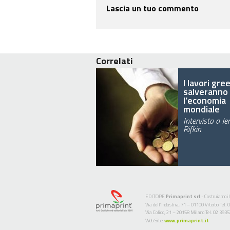
Lascia un tuo commento
Correlati
I lavori gre
salveranno
l’economia
mondiale
Intervista a J
Rifkin
EDITORE
Primaprint srl
- Costruiamo il
Via dell’Industria, 71 – 01100 Viterbo Te
Via Colico, 21 – 20158 Milano Tel. 02 393
Web Site:
www.primaprint.it