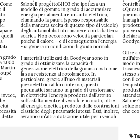
 "Come
Saloneil progettoBHO3 che ipotizza un
contribu
 il
modello di gomme in grado di accumulare
«Questi 
ato
energia per alimentare un’auto elettrica,
pneumat
mpo
eliminando la paura (spesso responsabile
Immagin
le.
della mancata scelta di questo tipo di veicolo)
prodotti
capace
degli automobilisti di rimanere con la batteria
più vers
 quelli
scarica. Non occorrono velocità particolari
dichiara
 a
poiché il calore – e di conseguenza l'energia
Goodyea
tati
- si genera in condizioni di guida normali.
Oltre a 
n grado
I materiali utilizzati da Goodyear sono in
null'alt
e 1.000
grado di ottimizzare la capacità di
modo in
 Martin
generazione elettrica della gomma così come
trasmess
 coupé
la sua resistenza al rotolamento. In
stesso 
ne
particolare, grazie all’uso di materiali
con il c
piezoelettrici al loro interno, questi
tempisti
pneumatici saranno in grado di trasformare
produzi
 invece,
in elettricità l’energia prodotta dall’attrito
attende
che
sull’asfalto mentre il veicolo è in moto, oltre
Salone??
cità
all’energia cinetica prodotta dalle contrazioni
soluzion
ecessità
elastiche degli pneumatici stessi. Essi, inoltre,
che eco-
 dette
avranno un’altra dotazione utile per i veicoli
Ta