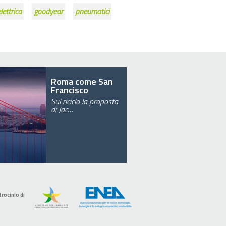
lettrica
goodyear
pneumatici
Roma come San
Francisco
Sul riciclo la proposta
di Jac…
trocinio di