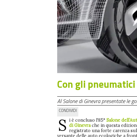
Con gli pneumatici 
Al Salone di Ginevra presentate le 
CONDIVIDI
S
i è concluso l'85°
Salone dell’Au
di Ginevra
che in questa edizion
registrato una forte carenza sul
versante delle auto ecologiche a fron