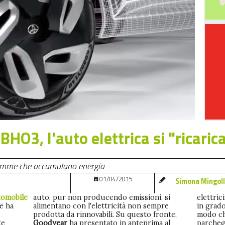
BHO3, l'auto elettrica si "ricaric
gomme che accumulano energia
01/04/2015
Simona Mingol
tomobile
auto, pur non producendo emissioni, si
elettric
e ha
alimentano con l'elettricità non sempre
in grado 
prodotta da rinnovabili. Su questo fronte,
modo ch
te
Goodyear
ha presentato in anteprima al
parchegg