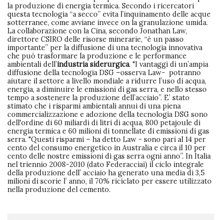
la produzione di energia termica. Secondo i ricercatori
questa tecnologia “a secco” evita l’inquinamento delle acque
sotterranee, come avviane invece on la granulazione umida.
La collaborazione con la Cina, secondo Jonathan Law,
direttore CSIRO delle risorse minerarie, “è un passo
importante” per la diffusione di una tecnologia innovativa
che può trasformare la produzione e le performance
ambientali dell’
industria siderurgica
. "I vantaggi di un’ampia
diffusione della tecnologia DSG –osserva Law- potranno
aiutare il settore a livello mondiale a ridurre l’uso di acqua,
energia, a diminuire le emissioni di gas serra, e nello stesso
tempo a sostenere la produzione dell’acciaio”. E’ stato
stimato che i risparmi ambientali annui di una piena
commercializzazione e adozione della tecnologia DSG sono
dell'ordine di 60 miliardi di litri di acqua, 800 petajoule di
energia termica e 60 milioni di tonnellate di emissioni di gas
serra. "Questi risparmi – ha detto Law - sono pari al 14 per
cento del consumo energetico in Australia e circa il 10 per
cento delle nostre emissioni di gas serra ogni anno”. In Italia
nel triennio 2008-2010 (dato Federacciai) il ciclo integrale
della produzione dell’ acciaio ha generato una media di 3,5
milioni di scorie l’ anno, il 70% riciclato per essere utilizzato
nella produzione del cemento.