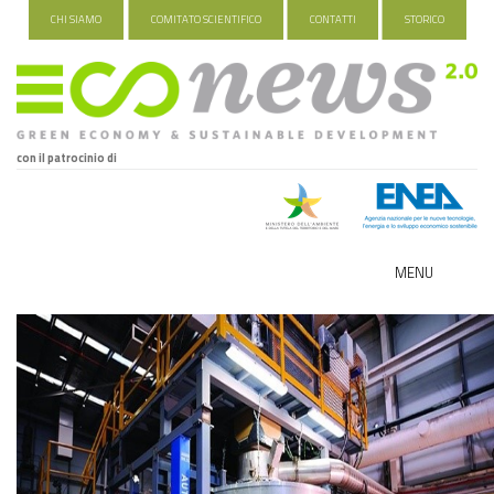
CHI SIAMO
COMITATO SCIENTIFICO
CONTATTI
STORICO
con il patrocinio di
MENU
ECO-NOMY
INDUSTRIA VERDE
FOOD&TRAVEL
HEALTH&WELLNESS