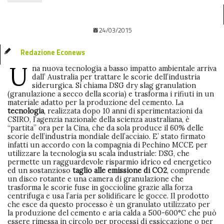
24/03/2015
Redazione Econews
U
na nuova tecnologia a basso impatto ambientale arriva
dall’ Australia per trattare le scorie dell’industria
siderurgica. Si chiama DSG dry slag granulation
(granulazione a secco della scoria) e trasforma i rifiuti in un
materiale adatto per la produzione del cemento. La
tecnologia
, realizzata dopo 10 anni di sperimentazioni da
CSIRO, l’agenzia nazionale della scienza australiana, è
“partita” ora per la Cina, che da sola produce il 60% delle
scorie dell’industria mondiale dell’acciaio. E’ stato firmato
infatti un accordo con la compagnia di Pechino MCCE per
utilizzare la tecnologia su scala industriale: DSG, che
permette un ragguardevole risparmio idrico ed energetico
ed un sostanzioso
taglio alle emissione di CO2
, comprende
un disco rotante e una camera di granulazione che
trasforma le scorie fuse in goccioline grazie alla forza
centrifuga e usa l’aria per solidificare le gocce. Il prodotto
che esce da questo processo è un granulato utilizzato per
la produzione del cemento e aria calda a 500-600°C che può
essere rimessa in circolo per processi di essiccazione o per