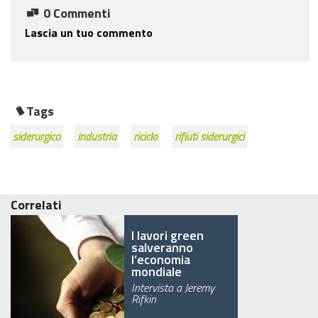
0 Commenti
Lascia un tuo commento
Tags
siderurgico
industria
riciclo
rifiuti siderurgici
Correlati
I lavori green
salveranno
l’economia
mondiale
Intervista a Jeremy
Rifkin