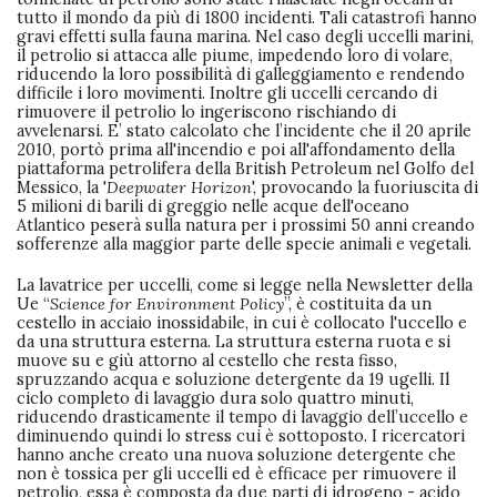
tutto il mondo da più di 1800 incidenti. Tali catastrofi hanno
gravi effetti sulla fauna marina. Nel caso degli uccelli marini,
il petrolio si attacca alle piume, impedendo loro di volare,
riducendo la loro possibilità di galleggiamento e rendendo
difficile i loro movimenti. Inoltre gli uccelli cercando di
rimuovere il petrolio lo ingeriscono rischiando di
avvelenarsi. E’ stato calcolato che l’incidente che il 20 aprile
2010, portò prima all'incendio e poi all'affondamento della
piattaforma petrolifera della British Petroleum nel Golfo del
Messico, la '
Deepwater Horizon
', provocando la fuoriuscita di
5 milioni di barili di greggio nelle acque dell'oceano
Atlantico peserà sulla natura per i prossimi 50 anni creando
sofferenze alla maggior parte delle specie animali e vegetali.
La lavatrice per uccelli, come si legge nella Newsletter della
Ue “
Science for Environment Policy
”, è costituita da un
cestello in acciaio inossidabile, in cui è collocato l'uccello e
da una struttura esterna. La struttura esterna ruota e si
muove su e giù attorno al cestello che resta fisso,
spruzzando acqua e soluzione detergente da 19 ugelli. Il
ciclo completo di lavaggio dura solo quattro minuti,
riducendo drasticamente il tempo di lavaggio dell’uccello e
diminuendo quindi lo stress cui è sottoposto. I ricercatori
hanno anche creato una nuova soluzione detergente che
non è tossica per gli uccelli ed è efficace per rimuovere il
petrolio, essa è composta da due parti di idrogeno - acido