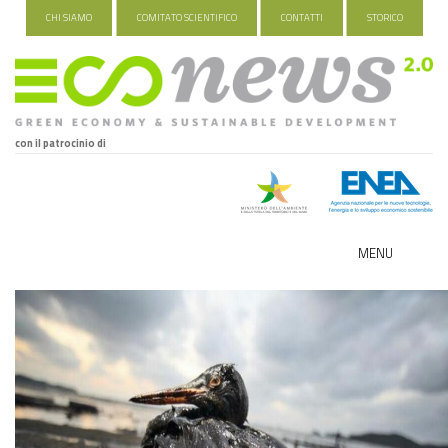
CHI SIAMO
COMITATO SCIENTIFICO
CONTATTI
STORICO
con il patrocinio di
MENU
ECO-NOMY
INDUSTRIA VERDE
FOOD&TRAVEL
HEALTH&WELLNESS