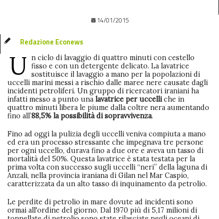
14/01/2015
Redazione Econews
U
n ciclo di lavaggio di quattro minuti con cestello
fisso e con un detergente delicato. La lavatrice
sostituisce il lavaggio a mano per la popolazioni di
uccelli marini messi a rischio dalle maree nere causate dagli
incidenti petroliferi. Un gruppo di ricercatori iraniani ha
infatti messo a punto una
lavatrice per uccelli
che in
quattro minuti libera le piume dalla coltre nera aumentando
fino all’
88,5% la possibilità di sopravvivenza
.
Fino ad oggi la pulizia degli uccelli veniva compiuta a mano
ed era un processo stressante che impegnava tre persone
per ogni uccello, durava fino a due ore e aveva un tasso di
mortalità del 50%. Questa lavatrice è stata testata per la
prima volta con successo sugli uccelli “neri” della laguna di
Anzali, nella provincia iraniana di Gilan nel Mar Caspio,
caratterizzata da un alto tasso di inquinamento da petrolio.
Le perdite di petrolio in mare dovute ad incidenti sono
ormai all'ordine del giorno. Dal 1970 più di 5,17 milioni di
tonnellate di petrolio sono state rilasciate negli oceani di