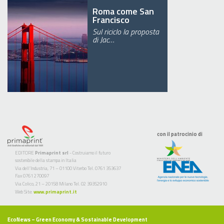
Roma come San
Francisco
Sul riciclo la proposta
di Jac…
con il patrocinio di
EDITORE
Primaprint srl
- Costruiamo il futuro
sostenibile della stampa in Italia
Via dell’Industria, 71 – 01100 Viterbo Tel. 0761 353637
Fax 0761 270097
Via Colico, 21 – 20158 Milano Tel. 02 39352910
Web Site:
www.primaprint.it
EcoNews
– Green Economy & Sostainable Development