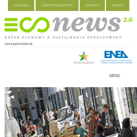
CHI SIAMO
COMITATO SCIENTIFICO
CONTATTI
STORICO
con il patrocinio di
MENU
ECO-NOMY
INDUSTRIA VERDE
FOOD&TRAVEL
HEALTH&WELLNESS