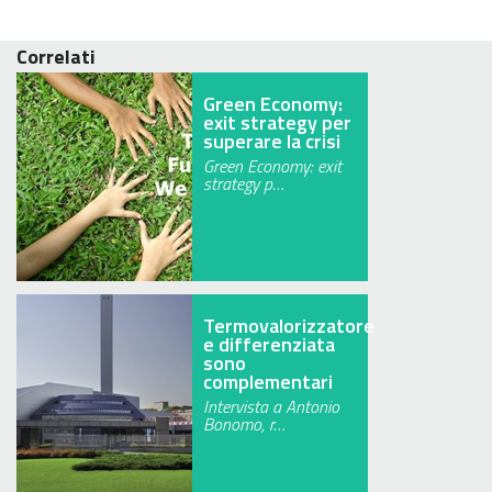
Correlati
Green Economy:
exit strategy per
superare la crisi
Green Economy: exit
strategy p…
Termovalorizzatore
e differenziata
sono
complementari
Intervista a Antonio
Bonomo, r…