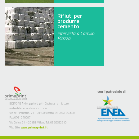
Rifiuti per
produrre
cemento
intervista a Camillo
Piazza
con il patrocinio di
EDITORE
Primaprint srl
- Costruiamo il futuro
sostenibile della stampa in Italia
Via dell’Industria, 71 – 01100 Viterbo Tel. 0761 353637
Fax 0761 270097
Via Colico, 21 – 20158 Milano Tel. 02 39352910
Web Site:
www.primaprint.it