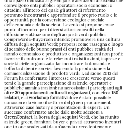
uno spazio dedicato ai green jobs e alle azioni di sistema che
coinvolgono enti pubblici, operatori socio economici e
cittadini, all’intero del quale gli attori di riferimento
potranno incontrarsi e approfondire il proprio ruolo e le
opportunità per la conversione ecologica e sociale
dell’economia e della società. L’evento si propone come
punto d’incontro per i diversi attori coinvolti nella
diffusione e attuazione degli acquisti verdi pubblici.
CompraVerde-BuyGreen intende: promuovere una cultura
diffusa degli Acquisti Verdi; proporsi come rassegna e luogo
di scambio delle buone prassi di enti pubblici, realtà del
mondo economico e produttivo e organizzazioni non profit;
favorire il confronto e le relazioni tra istituzioni, imprese e
società civile organizzata; far incontrare la domanda e
l’offerta di beni e servizi, favorendo la produzione e la
commercializzazione di prodotti verdi. L’edizione 2013 del
Forum ha confermato l’interesse crescente verso questi
temi e la grande partecipazione di aziende, operatori e
pubbliche amministrazioni: numerosissimi i partecipanti agli
oltre
30 appuntamenti culturali organizzati
, con circa
150
relatori
, e ai
workshop formativi
dove è stato possibile
conoscere da vicino il settore del green procurement
attraverso case history e presentazioni di esperti. Un
successo confermato anche dalle molte adesioni a
GreenContact
, la Borsa degli Acquisti Verdi, che ha riunito
aziende green, fornitori, buyer e privati attraverso incontri
one to one scadenzati da un’agenda precedentemente