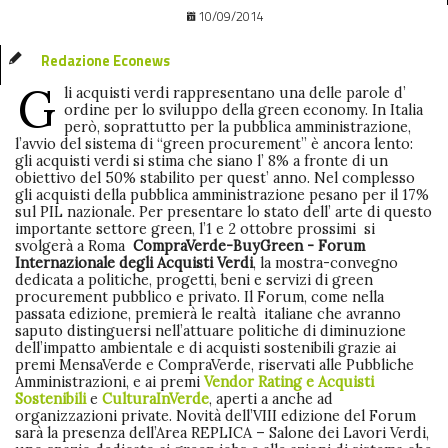
10/09/2014
Redazione Econews
G
li acquisti verdi rappresentano una delle parole d’
ordine per lo sviluppo della green economy. In Italia
però, soprattutto per la pubblica amministrazione,
l’avvio del sistema di “green procurement” è ancora lento:
gli acquisti verdi si stima che siano l’ 8% a fronte di un
obiettivo del 50% stabilito per quest’ anno. Nel complesso
gli acquisti della pubblica amministrazione pesano per il 17%
sul PIL nazionale. Per presentare lo stato dell’ arte di questo
importante settore green, l’1 e 2 ottobre prossimi si
svolgerà a Roma
CompraVerde-BuyGreen - Forum
Internazionale degli Acquisti Verdi
, la mostra-convegno
dedicata a politiche, progetti, beni e servizi di green
procurement pubblico e privato. Il Forum, come nella
passata edizione, premierà le realtà italiane che avranno
saputo distinguersi nell’attuare politiche di diminuzione
dell’impatto ambientale e di acquisti sostenibili grazie ai
premi MensaVerde e CompraVerde, riservati alle Pubbliche
Amministrazioni, e ai premi
Vendor Rating e Acquisti
Sostenibili
e
CulturaInVerde
, aperti a anche ad
organizzazioni private. Novità dell’VIII edizione del Forum
sarà la presenza dell’Area REPLICA – Salone dei Lavori Verdi,