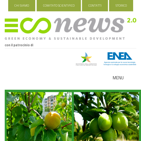
CHI SIAMO
COMITATO SCIENTIFICO
CONTATTI
STORICO
con il patrocinio di
MENU
ECO-NOMY
INDUSTRIA VERDE
FOOD&TRAVEL
HEALTH&WELLNESS