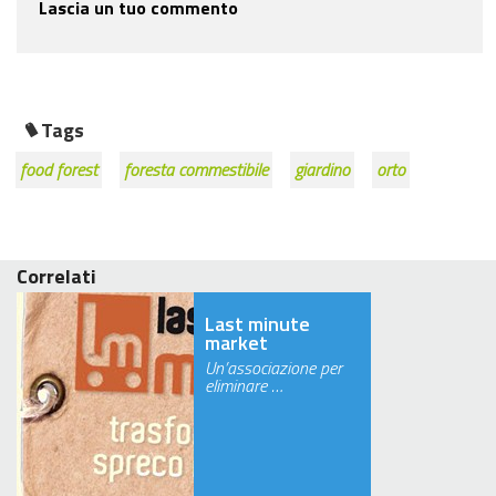
Lascia un tuo commento
Tags
food forest
foresta commestibile
giardino
orto
Correlati
Last minute
market
Un’associazione per
eliminare …