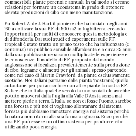
commestibili, piante perenni e annuali. In tal modo si creano
relazioni per formare un ecosistema in grado di ottenere
elevate produzioni di cibo con meno manutenzione.
Fu Robert A. de J. Hart il pioniere che ha iniziato negli anni
'60 a coltivare la sua F.F. di 500 m2 in Inghilterra, creando
l’opportunità per molti di conoscere questa metodologia e
di diffonderla. Dai suoi studi ed esperimenti sulle F.F.
tropicali è stato tratto un primo testo che ha influenzato (e
continua!) un pubblico sensibile all’ambiente e a circa 35 anni
dalla sua pubblicazione si sono moltiplicate le esperienze e
le conoscenze. Il modello di F.F. proposto dal mondo
anglosassone si focalizza prevalentemente sulla produzione
di cibo, legname e alimenti per gli animali, spesso partendo,
come nel caso di Martin Crawford, da piante esclusivamente
esotiche. Noi italiani partiamo dalle piante ‘nostrane’, quelle
autoctone, per poi arricchire con altre piante la nostra F.F..
Si dice che in Italia qualche secolo fa uno scoiattolo avrebbe
potuto muoversi dalla Puglia alla Valle D’Aosta senza mai
mettere piede a terra. L’Italia, se non ci fosse l’uomo, sarebbe
una foresta e più noi ci vogliamo allontanare dal sistema
foresta più dobbiamo immettere energia nel sistema perché
la natura non ritorni alla sua forma originaria. Ecco perché
una F.F. può essere un ottimo sistema per produrre cibo
utilizzando poca energia.