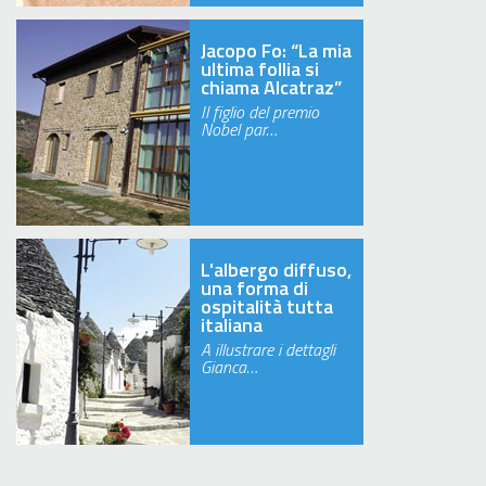
Jacopo Fo: “La mia
ultima follia si
chiama Alcatraz”
Il figlio del premio
Nobel par…
L'albergo diffuso,
una forma di
ospitalità tutta
italiana
A illustrare i dettagli
Gianca…