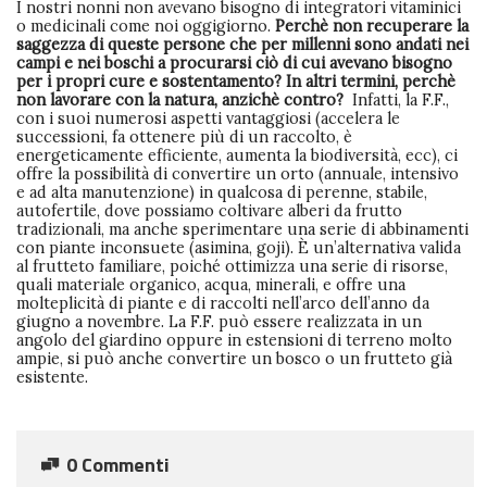
I nostri nonni non avevano bisogno di integratori vitaminici
o medicinali come noi oggigiorno.
Perchè non recuperare la
saggezza di queste persone che per millenni sono andati nei
campi e nei boschi a procurarsi ciò di cui avevano bisogno
per i propri cure e sostentamento?
In altri termini, perchè
non lavorare con la natura, anzichè contro?
Infatti, la F.F.,
con i suoi numerosi aspetti vantaggiosi (accelera le
successioni, fa ottenere più di un raccolto, è
energeticamente efficiente, aumenta la biodiversità, ecc), ci
offre la possibilità di convertire un orto (annuale, intensivo
e ad alta manutenzione) in qualcosa di perenne, stabile,
autofertile, dove possiamo coltivare alberi da frutto
tradizionali, ma anche sperimentare una serie di abbinamenti
con piante inconsuete (asimina, goji). È un’alternativa valida
al frutteto familiare, poiché ottimizza una serie di risorse,
quali materiale organico, acqua, minerali, e offre una
molteplicità di piante e di raccolti nell’arco dell’anno da
giugno a novembre. La F.F. può essere realizzata in un
angolo del giardino oppure in estensioni di terreno molto
ampie, si può anche convertire un bosco o un frutteto già
esistente.
0 Commenti