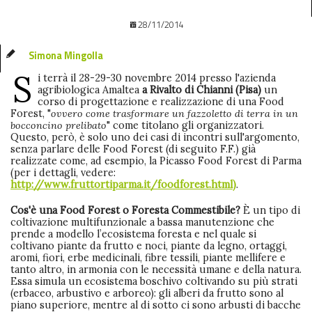
28/11/2014
Simona Mingolla
S
i terrà il 28-29-30 novembre 2014 presso l'azienda
agribiologica Amaltea
a Rivalto di Chianni (Pisa)
un
corso di progettazione e realizzazione di una Food
Forest, "
ovvero come trasformare un fazzoletto di terra in un
bocconcino prelibato
" come titolano gli organizzatori
.
Questo, però, è solo uno dei casi di incontri sull'argomento,
senza parlare delle Food Forest (di seguito F.F.) già
realizzate come, ad esempio, la Picasso Food Forest di Parma
(per i dettagli, vedere:
http://www.fruttortiparma.it/foodforest.html
)
.
Cos'è una Food Forest o Foresta Commestibile?
È un tipo di
coltivazione multifunzionale a bassa manutenzione che
prende a modello l’ecosistema foresta e nel quale si
coltivano piante da frutto e noci, piante da legno, ortaggi,
aromi, fiori, erbe medicinali, fibre tessili, piante mellifere e
tanto altro, in armonia con le necessità umane e della natura.
Essa simula un ecosistema boschivo coltivando su più strati
(erbaceo, arbustivo e arboreo): gli alberi da frutto sono al
piano superiore, mentre al di sotto ci sono arbusti di bacche