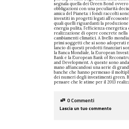
segnala quella dei Green Bond ovvero
toccare quota 10 miliardi. Per il 2014
della finanza verde: si tratta dell’apert
obbligazioni con una peculiarità dec
“freccia” continua a registrare c
della Green Bank dello Stato di N
amica del Pianeta: i fondi raccolti son
notevoli: nel marzo di quest’anno, durante i
istituita per volontà del governatore Andre
investiti in progetti legati all’ecososte
webinar organizzato dalla ONG As Y
Cuomo e che si inserisce nel pro
quali quelli riguardanti la produzione
dedicato ad approfondire i bond green,
dello Stato newyorkese finalizzato a
energia pulita, l’efficienza energetica 
stima per il 2014 parla infatti di un raddo
creazione di un sistema energetico 
realizzazione di opere concrete nella l
degli investimenti, ipotizzando che
efficiente e sostenibile. L’istituto finan
cambiamenti climatici. A livello mondial
anno si arrivi fino a 25 miliardi di dollari.
stato realizzato con il preciso scopo
primi soggetti che si sono adoperati 
sono i sottoscrittori? Investitori istituzion
finanziare quei progetti legati alle fo
lancio di questi prodotti finanziari so
ma anche privati che usano tali prodo
rinnovabili e all’efficienza energet
la Banca Mondiale, la European Inves
sostenere progetti ecosostenibili gara
trovano difficoltà a reperire linee di c
Bank e la European Bank of Reconstr
anche dalla circostanza che tali str
nei canalitradizionali. Il primo stanzia
and Development. A queste sono and
finanziari abbiano mediamente un
di poco superiore ai 200 milioni di dol
mano affiancandosi una serie di grand
percentuale al rischio. Tra i grandi investitor
l’obiettivo è di arrivare a un miliardo. Numer
banche che hanno permesso il moltipl
come non ricordare Microsoft e For
in salita e strada in discesa per i pr
dei numeri degli investimenti green. B
hanno annunciato di aver partecipato a
pensare che le stime per il 2013 realiz
sottoscrizione da un miliardo di dollari
0 Commenti
Lascia un tuo commento