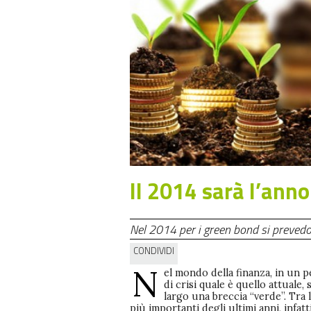
Il 2014 sarà l’ann
Nel 2014 per i green bond si prevedon
CONDIVIDI
N
el mondo della finanza, in un 
nello scorso mese di novembre dalla 
l’obiettivo dichiarato di voler so
di crisi quale è quello attuale, s
Novethic - circa 9 miliardi di euro ann
investimenti climatici "intelligenti" nei me
largo una breccia “verde”. Tra 
sono state disattese in positiv
emergenti. Dagli USA vi è un’altra 
più importanti degli ultimi anni, infatti
spread di un ulteriore miliardo che ha f
2014 degna di essere registrata nell’am