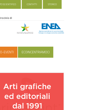
O SCIENTIFICO
CONTATTI
STORICO
trocinio di
O-EVENTI
ECOINCENTRIAMOCI