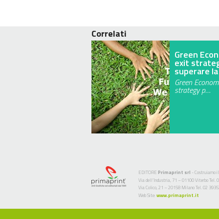
Correlati
Green Econ
exit strate
superare la 
Green Economy
strategy p…
EDITORE
Primaprint srl
- Costruiamo il
Via dell’Industria, 71 – 01100 Viterbo Te
Via Colico, 21 – 20158 Milano Tel. 02 393
Web Site:
www.primaprint.it