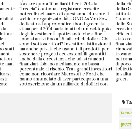
 di
 la
ura
isamente
rescite
ew York
o
l
w
nibilità
ou Sow,
gramma
 di
 la
lla
o la
ppio
più
otta ai
 a fine
ziario è
e i
 Chi
 di
nel
ali
nti
no stati
tti per
ica che
tment
ntiti
redito
uction
umenti
mento è
ate man
 bassa
lari ma
i
i
i
icarsi
d che
ogetti
asti
 una
green.
zate
 con
Ta
finanz
green