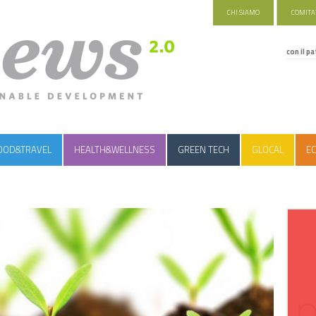
CHI SIAMO
COMITAT
con il pa
OOD&TRAVEL
HEALTH&WELLNESS
GREEN TECH
GLOCAL
EC