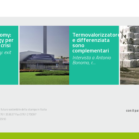
omy:
Termovalorizzatore
gy per
e differenziata
crisi
sono
complementari
: exit
Intervista a Antonio
Bonomo, r…
 futuro sostenibile della stampa in Italia
con il pa
l. 0761 353637 Fax 0761 270097
52910