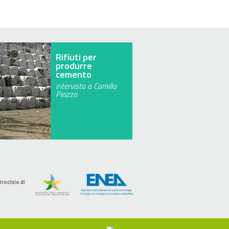
Rifiuti per
produrre
cemento
intervista a Camillo
Piazza
trocinio di