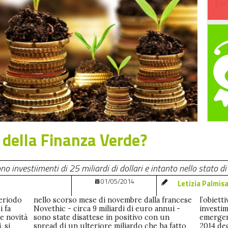
o della Finanza Verde?
o investiimenti di 25 miliardi di dollari e intanto nello stato
01/05/2014
Letizia Palmis
periodo
francese
stenere
i fa
ui -
rcati
le novità
o con un
novità del
, si
atto
bito