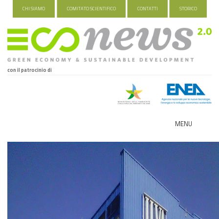
CHI SIAMO
COMITATO SCIENTIFICO
CONTATTI
STORICO
con il patrocinio di
MENU
ECO-NOMY
INDUSTRIA VERDE
FOOD&TRAVEL
HEALTH&WELLNESS