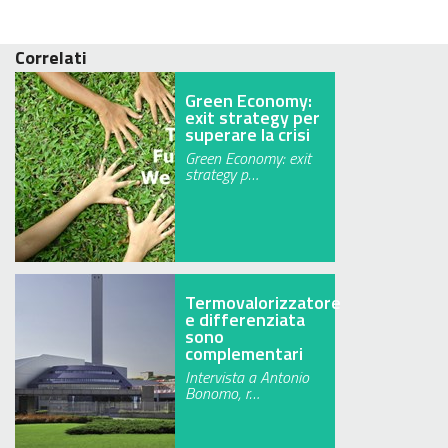
Correlati
Green Economy:
exit strategy per
superare la crisi
Green Economy: exit
strategy p…
Termovalorizzatore
e differenziata
sono
complementari
Intervista a Antonio
Bonomo, r…