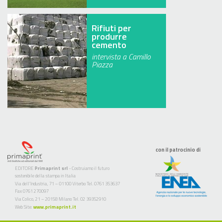
Rifiuti per
produrre
cemento
intervista a Camillo
Piazza
con il patrocinio di
EDITORE
Primaprint srl
- Costruiamo il futuro
sostenibile della stampa in Italia
Via dell’Industria, 71 – 01100 Viterbo Tel. 0761 353637
Fax 0761 270097
Via Colico, 21 – 20158 Milano Tel. 02 39352910
Web Site:
www.primaprint.it