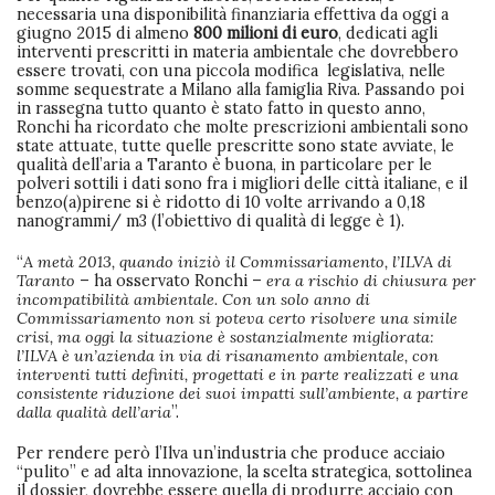
necessaria una disponibilità finanziaria effettiva da oggi a
giugno 2015 di almeno
800 milioni di euro
, dedicati agli
interventi prescritti in materia ambientale che dovrebbero
essere trovati, con una piccola modifica legislativa, nelle
somme sequestrate a Milano alla famiglia Riva. Passando poi
in rassegna tutto quanto è stato fatto in questo anno,
Ronchi ha ricordato che molte prescrizioni ambientali sono
state attuate, tutte quelle prescritte sono state avviate, le
qualità dell’aria a Taranto è buona, in particolare per le
polveri sottili i dati sono fra i migliori delle città italiane, e il
benzo(a)pirene si è ridotto di 10 volte arrivando a 0,18
nanogrammi/ m3 (l’obiettivo di qualità di legge è 1).
“
A metà 2013, quando iniziò il Commissariamento, l’ILVA di
Taranto
– ha osservato Ronchi –
era a rischio di chiusura per
incompatibilità ambientale. Con un solo anno di
Commissariamento non si poteva certo risolvere una simile
crisi, ma oggi la situazione è sostanzialmente migliorata:
l’ILVA è un’azienda in via di risanamento ambientale, con
interventi tutti definiti, progettati e in parte realizzati e una
consistente riduzione dei suoi impatti sull’ambiente, a partire
dalla qualità dell’aria
”.
Per rendere però l’Ilva un’industria che produce acciaio
“pulito” e ad alta innovazione, la scelta strategica, sottolinea
il dossier, dovrebbe essere quella di produrre acciaio con