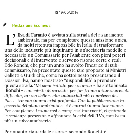
19/06/2014
Redazione Econews
L’
Ilva di Taranto
è avviata sulla strada del risanamento
ambientale, ma per completare questa missione unica,
da molti ritenuta impossibile in Italia, di trasformare
una delle industrie più inquinanti in un’acciaieria modello è
necessario un Commissario per l’Ambiente con pieni poteri
decisionali e di intervento e servono risorse certe e reali.
Edo Ronchi, che per un anno ha svolto l’incarico di sub-
commissario, ha presentato queste sue proposte ai Ministri
Galletti e Guidi che, come ha sottolineato presentando il
Dossier Ilva, hanno mostrato “disponibilità” a prendere
questa strada. "
Mi sono battuto per un anno
- ha sottolineato
Ronchi
-
con spirito di servizio, per far fronte a innumerevoli
difficoltà, in una delle realtà industriali più complesse del
Paese, trovata in una crisi profonda. Con la pubblicazione in
gazzetta del piano ambientale, si è entrati in una fase nuova.
Per completare i numerosi e complessi interventi, rispettando
le scadenze prescritte e affrontare la crisi dell’ILVA, non basta
più un subcommissario
”.
Per quanto riguarda le risorse, secondo Ronchi, è