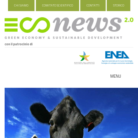
CHI SIAMO
COMITATO SCIENTIFICO
CONTATTI
STORICO
con il patrocinio di
MENU
ECO-NOMY
INDUSTRIA VERDE
FOOD&TRAVEL
HEALTH&WELLNESS