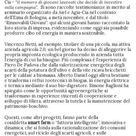
Cia -
"il numero di giovani laureati che decide di investire
sulla campagna"
. Si sono raccolte testimonianze in merito al
seminario organizzato da Aiel e Agia-Cia nel contesto
dell’Eima di Bologna, a metà novembre, e dal titolo
“Rinnovabili Giovani”: qui alcuni giovani hanno raccontato la
loro storia di impresa, evidenziando come oggi sia possibile
produrre cibo ed energia in maniera sostenibile.
Vincenzo Netti, ad esempio, titolare di una piccola, ma attiva
azienda agricola 2.0, un bel giorno ha deciso di alleggerire la
propria impronta ecologica producendo in azienda tutta
l’energia di cui ha bisogno. Più complessa è l’esperienza di
Piero De Padova che dalla valorizzazione energetica degli
scarti della potatura dell’ulivo e della vite ricava bricchetti
per le caldaie a biomassa. Alberto Daniel oggi alleva bestiame
e trasforma i reflui zootecnici in biogas, in energia elettrica
e termica mediante il suo bio-digestore. Simone Baglioni ha
spiegato come le opportunità agroenergetiche si
trasformano in esperienze vincenti di cooperazione e
sviluppo di filiera, attraverso la tutela e la manutenzione del
patrimonio boschivo.
Questi, come altri progetti, fanno parte della
cosiddetta
smart farm
o “fattoria intelligente”, innovativa e
dinamica, che si fonda sulla razionalizzazione dei consumi
energetici, sul riciclo degli scarti agricoli, e sulle