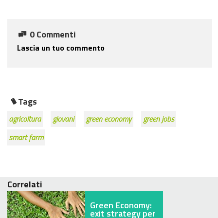
0 Commenti
Lascia un tuo commento
Tags
agricoltura
giovani
green economy
green jobs
smart farm
Correlati
Green Economy:
exit strategy per