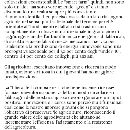
coltivazioni ecosostenibili. Le “smart farm”, quindi, non sono
solo un’idea, ma sono vere aziende “green” e stanno
diventando una realtà sempre più consistente.
Hanno un identikit ben preciso, ossia, da un lato rimangono
agricole nel senso più tradizionale del termine perché
orientate al “food”, mentre dall’altro si trasformano
completamente in chiave multifunzionale in grado cioè di
raggiungere anche l’autosufficienza energetica di fabbricati,
di strutture aziendali e di mezzi meccanici. I servizi per
l’ambiente e la produzione di energia rinnovabile sono una
prerogativa aziendale per il 7,2 per cento degli “under 40”,
contro il 4 per cento dei colleghi più anziani.
Gli agricoltori esercitano innovazione e ricerca in modo
innato, azione virtuosa in cui i giovani hanno maggiore
predisposizione.
La “filiera della conoscenza”, che tiene insieme ricerca-
formazione-informazione, va letta in modo circolare e i
fabbisogni delle nostre imprese devono generare un input
positivo. Innovazione e ricerca sono perciò multifunzionali,
così come le nostre imprese giovani che si pongono
l’obiettivo di preservare ‘le agricolture’, riconoscendo il
grande valore delle agrodiversità che aiutano ad
incrementare l’efficienza, l’adattamento e la resistenza
dell’agricoltura.