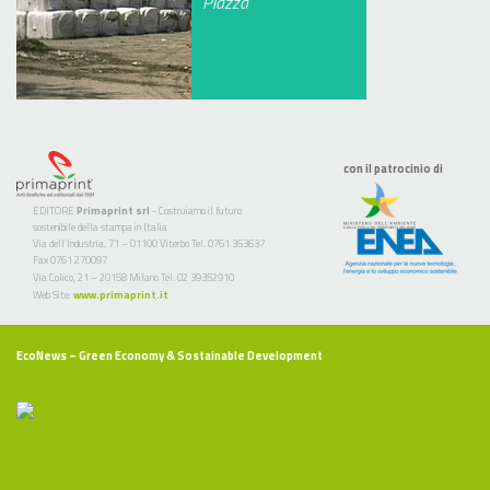
Piazza
con il patrocinio di
EDITORE
Primaprint srl
- Costruiamo il futuro
sostenibile della stampa in Italia
Via dell’Industria, 71 – 01100 Viterbo Tel. 0761 353637
Fax 0761 270097
Via Colico, 21 – 20158 Milano Tel. 02 39352910
Web Site:
www.primaprint.it
EcoNews
– Green Economy & Sostainable Development