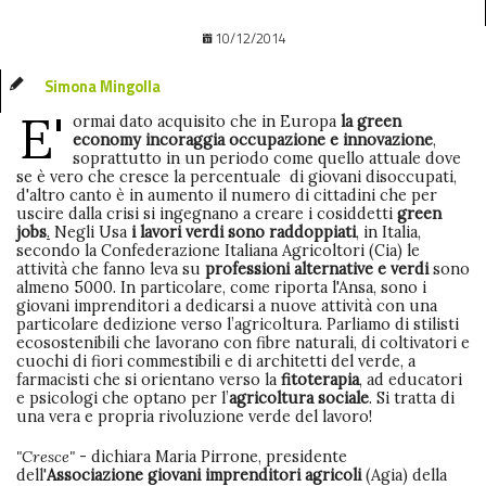
10/12/2014
Simona Mingolla
E'
ormai dato acquisito che in Europa
la
green
economy
incoraggia occupazione e innovazione
,
soprattutto in un periodo come quello attuale dove
se è vero che cresce la percentuale di giovani disoccupati,
d'altro canto è in aumento il numero di cittadini che per
uscire dalla crisi si ingegnano a creare i cosiddetti
green
jobs
.
Negli Usa
i lavori verdi sono raddoppiati
, in Italia,
secondo la Confederazione Italiana Agricoltori (Cia) le
attività che fanno leva su
professioni alternative e verdi
sono
almeno 5000. In particolare, come riporta l'Ansa, sono i
giovani imprenditori a dedicarsi a nuove attività con una
particolare dedizione verso l’agricoltura. Parliamo di stilisti
ecosostenibili che lavorano con fibre naturali, di coltivatori e
cuochi di fiori commestibili e di architetti del verde, a
farmacisti che si orientano verso la
fitoterapia
, ad educatori
e psicologi che optano per l’
agricoltura sociale
. Si tratta di
una vera e propria rivoluzione verde del lavoro!
"Cresce"
- dichiara Maria Pirrone, presidente
dell'
Associazione giovani imprenditori agricoli
(Agia) della