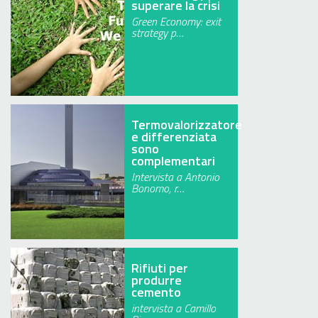
superare la crisi
Green Economy: exit
strategy p…
Termovalorizzatore
e differenziata
sono
complementari
Intervista a Antonio
Bonomo, r…
Rifiuti per
produrre
cemento
intervista a Camillo